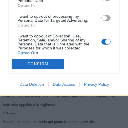
Personal Data.
Opted In
Médicament retiré en urgence pour risques graves et données falsifiées
I want to opt-out of processing my
2.9k views
Personal Data for Targeted Advertising.
Opted In
Ce cancer mortel explose chez les personnes nées après 1980 : le
I want to opt-out of Collection, Use,
symptôme à repérer
Retention, Sale, and/or Sharing of my
Personal Data that Is Unrelated with the
1.9k views
Purposes for which it was collected.
Opted Out
Je suis cardiologue et voici le seul chocolat que je valide : c’est le
meilleur pour le cœur
CONFIRM
1.7k views
Cancer du foie : Symptômes silencieux mais vitaux à connaître
Data Deletion
Data Access
Privacy Policy
1.7k views
CARTE. Le cancer est plus mortel dans cette région qu’ailleurs : les
habitants appelés à la vigilance
1.5k views
Alcool : un signe inattendu qui pourrait sauver votre vie