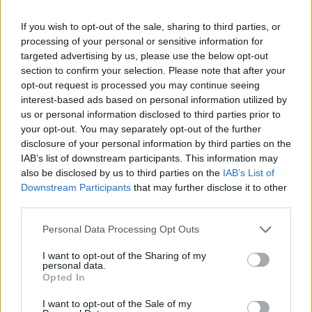
If you wish to opt-out of the sale, sharing to third parties, or
News Santé
processing of your personal or sensitive information for
targeted advertising by us, please use the below opt-out
https://news-sante.fr
section to confirm your selection. Please note that after your
opt-out request is processed you may continue seeing
ARTICLES CONNEXES
PLUS DE L'AUTEUR
interest-based ads based on personal information utilized by
us or personal information disclosed to third parties prior to
your opt-out. You may separately opt-out of the further
disclosure of your personal information by third parties on the
IAB’s list of downstream participants. This information may
also be disclosed by us to third parties on the
IAB’s List of
Santé
Santé
Santé
Downstream Participants
that may further disclose it to other
Canicule : les conseils
Éclipse du 12 août :
Un chewing-gum
third parties.
essentiels des
attention à la pénurie de
révolutionnaire pour
cardiologues pour
lunettes de sécurité
combattre le cancer
éviter le danger
buccal
Personal Data Processing Opt Outs
I want to opt-out of the Sharing of my
personal data.
Opted In
Populaires
I want to opt-out of the Sale of my