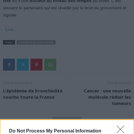
tête
ou d’une
douleur au niveau des tempes
au réveil. C’est
souvent le partenaire qui est réveillé par le bruit du grincement et
signale
Lire…
TAGS
LA SANTE AU QUOTIDIEN
Article précédent
Article suivant
L’épidémie de bronchiolite
Cancer : une nouvelle
touche toute la France
molécule réduit les
tumeurs
Do Not Process My Personal Information