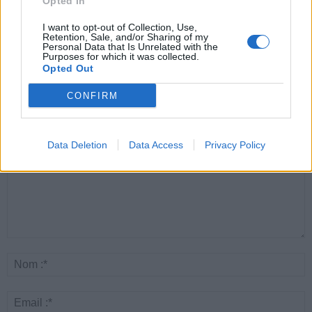
Opted In
Santé
Santé
Santé
Canicule : les conseils
Éclipse du 12 août :
Un chewing-gum
I want to opt-out of Collection, Use,
essentiels des
attention à la pénurie de
révolutionnaire pour
cardiologues pour
lunettes de sécurité
combattre le cancer
Retention, Sale, and/or Sharing of my
éviter le danger
buccal
Personal Data that Is Unrelated with the
Purposes for which it was collected.
Opted Out
CONFIRM
LAISSER UN COMMENTAIRE
Data Deletion
Data Access
Privacy Policy