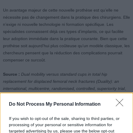
Un avantage majeur de cette nouvelle prothèse est qu’elle ne
nécessite pas de changement dans la pratique des chirurgiens. Elle
n’exige ni nouvelle technologie ni formation spécifique. Les
spécialistes connaissent déjà ces types d’implants, ce qui facilite
leur adoption immédiate dans la pratique courante. Bien que cette
prothèse soit aujourd’hui plus coûteuse qu’un modèle classique, les
chercheurs pensent que la réduction des complications pourrait
compenser ce surcoût.
Source :
Dual mobility versus standard cups in total hip
replacement for displaced femoral neck fractures (Duality): an
international, multicentre, randomised, controlled, superiority trial
,
The Lancet, juillet 2026.
Do Not Process My Personal Information
If you wish to opt-out of the sale, sharing to third parties, or
processing of your personal or sensitive information for
targeted advertising by us, please use the below opt-out