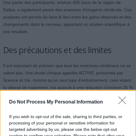
Une partie des participants, environ 400 issus de la région de
Dallas, a également passé des examens d’imagerie cérébrale. Ces
analyses ont permis de faire le lien entre les gains observés et des
changements dans le cerveau, apportant un soutien scientifique à
ces résultats.
Des précautions et des limites
Il est important de préciser que tous les exercices cérébraux ne se
valent pas. Une étude clinique appelée ACTIVE, présentée par
Science et Vie, montre qu’un seul type d’entraînement, celui visant
la vitesse de traitement, est associé à une réduction d’environ 25 %
du risque de démence. Cependant, cet effet reste fragile et ne
Do Not Process My Personal Information
constitue pas une solution miracle contre la maladie d’Alzheimer.
If you wish to opt-out of the sale, sharing to third parties, or
Les auteurs soulignent que les progrès du BrainHealth Index
processing of your personal or sensitive information for
correspondent à une amélioration mesurable, mais ne remplacent
targeted advertising by us, please use the below opt-out
pas un traitement médical. Ils recommandent simplement de
section to confirm your selection. Please note that after your