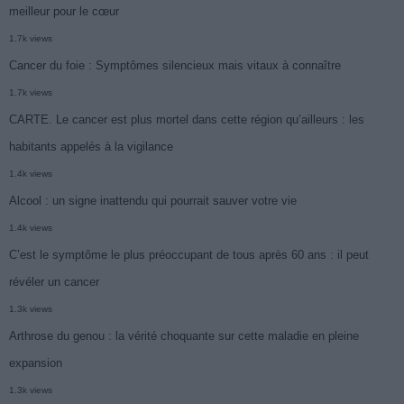
meilleur pour le cœur
1.7k views
Cancer du foie : Symptômes silencieux mais vitaux à connaître
1.7k views
CARTE. Le cancer est plus mortel dans cette région qu’ailleurs : les
habitants appelés à la vigilance
1.4k views
Alcool : un signe inattendu qui pourrait sauver votre vie
1.4k views
C’est le symptôme le plus préoccupant de tous après 60 ans : il peut
révéler un cancer
1.3k views
Arthrose du genou : la vérité choquante sur cette maladie en pleine
expansion
1.3k views