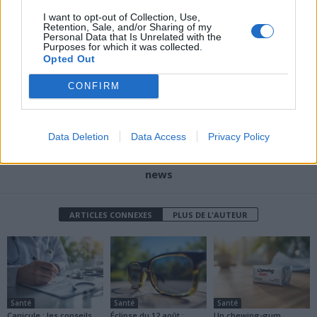
Article précédent
Article suivant
I want to opt-out of Collection, Use,
Retention, Sale, and/or Sharing of my
Luxation de prothèse de
Chaleurs extrêmes : ces
Personal Data that Is Unrelated with the
hanche : le cauchemar qui
risques insoupçonnés pour
Purposes for which it was collected.
Opted Out
fait mal aux patients
votre santé
CONFIRM
Data Deletion
Data Access
Privacy Policy
news
ARTICLES CONNEXES
PLUS DE L'AUTEUR
Santé
Santé
Santé
Canicule : les conseils
Éclipse du 12 août :
Un chewing-gum