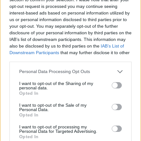
consacrer chaque jour 5 à 15 minutes à une tâche exigeante pour
opt-out request is processed you may continue seeing
l’esprit. Ils reconnaissent aussi que leur échantillon est limité,
interest-based ads based on personal information utilized by
principalement composé de femmes, de personnes blanches et
us or personal information disclosed to third parties prior to
diplômées. La démarche doit donc être menée avec prudence
your opt-out. You may separately opt-out of the further
disclosure of your personal information by third parties on the
quant à sa généralisation.
IAB’s list of downstream participants. This information may
also be disclosed by us to third parties on the
IAB’s List of
Une possibilité accessible à tous
Downstream Participants
that may further disclose it to other
third parties.
Pour Sandra Bond Chapman, cette recherche rappelle que « notre
Personal Data Processing Opt Outs
cerveau n’est pas défini par l’âge, il est défini par la possibilité ». En
d’autres termes, chacun peut agir pour préserver ses capacités
I want to opt-out of the Sharing of my
personal data.
cognitives, simplement en lui consacrant quelques minutes par jour.
Opted In
Et si cette habitude quotidienne faisait toute la différence ?
I want to opt-out of the Sale of my
Personal Data.
Opted In
I want to opt-out of processing my
Personal Data for Targeted Advertising.
Opted In