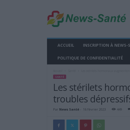
n
e
w
s
-
s
a
ACCUEIL
INSCRIPTION À NEWS-
n
t
POLITIQUE DE CONFIDENTIALITÉ
e
.
Accueil
Santé
Les stérilets hormonaux augmentent 
f
SANTÉ
r
Les stérilets hor
troubles dépressif
Par
News Santé
-
16 février 2023
449