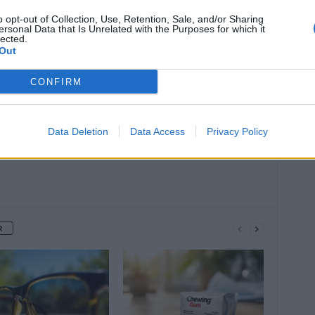
o opt-out of Collection, Use, Retention, Sale, and/or Sharing
ersonal Data that Is Unrelated with the Purposes for which it
lected.
Article suivant
Out
Cancer du poumon : ces 5 signes qu’il ne
faut pas prendre à la légère
CONFIRM
Data Deletion
Data Access
Privacy Policy
R