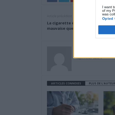
I want t
of my P
was col
Article précédent
Opted 
La cigarette électronique aussi
mauvaise que le tabac pour l’ADN
News Santé
https://news-sante.fr
ARTICLES CONNEXES
PLUS DE L'AUTEU