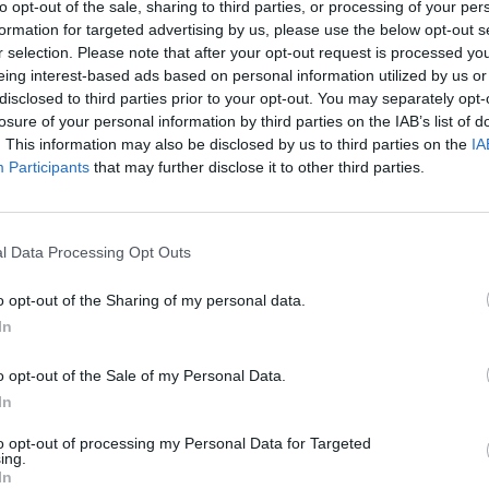
to opt-out of the sale, sharing to third parties, or processing of your per
formation for targeted advertising by us, please use the below opt-out s
après
e dépression et de troubles de l’humeur, constate l’Agence
r selection. Please note that after your opt-out request is processed y
1.3k v
eing interest-based ads based on personal information utilized by us or
ccusés ? Que faire si vous en portez un ?
Arthr
disclosed to third parties prior to your opt-out. You may separately opt-
losure of your personal information by third parties on the IAB’s list of
malad
s accusés ?
. This information may also be disclosed by us to third parties on the
IA
1.3k v
Participants
that may further disclose it to other third parties.
4 Ast
e plus d’hormones
qui présenteraient le plus de risques de
ble» selon l’Agence nationale du médicament (ANSM) dans
Proté
l Data Processing Opt Outs
stérilets hormonaux les plus dosés
– à 52 mg de
1.2k v
sert
. Les deux autres, le Kyleena et le Jaydess, sont
Décou
o opt-out of the Sharing of my personal data.
In
de Pr
1.1k v
o opt-out of the Sale of my Personal Data.
In
to opt-out of processing my Personal Data for Targeted
ing.
In