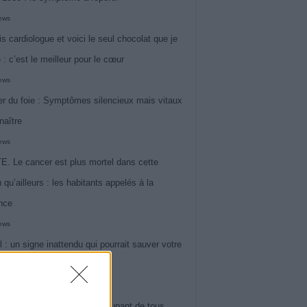
iews
is cardiologue et voici le seul chocolat que je
 : c’est le meilleur pour le cœur
iews
r du foie : Symptômes silencieux mais vitaux
naître
iews
. Le cancer est plus mortel dans cette
 qu’ailleurs : les habitants appelés à la
ance
iews
l : un signe inattendu qui pourrait sauver votre
iews
 le symptôme le plus préoccupant de tous