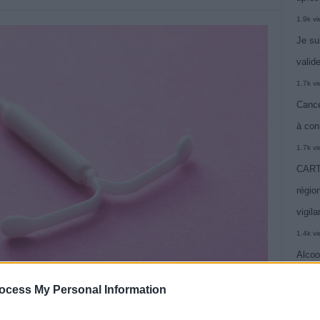
1.9k v
Je su
valide
1.7k v
Cance
à con
1.7k v
CARTE
région
vigil
1.4k v
Alcoo
vie
ocess My Personal Information
1.4k v
C’est