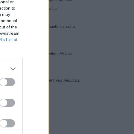
sonal or
ection to
 60 ans : il peut révéler un cancer
ou may
iews
 personal
ose du genou : la vérité choquante sur cette
out of the
 downstream
ie en pleine expansion
B’s List of
iews
uces de Cardiologues pour Éviter l’AVC et
ger Votre Cerveau
iews
vrez Comment Lire Facilement Vos Résultats
ise de Sang
iews