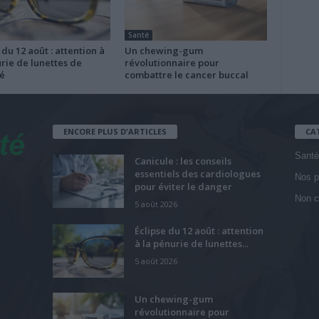
Santé
 du 12 août : attention à
Un chewing-gum
rie de lunettes de
révolutionnaire pour
é
combattre le cancer buccal
ENCORE PLUS D'ARTICLES
CA
Santé
Canicule : les conseils
essentiels des cardiologues
Nos p
pour éviter le danger
Non c
5 août 2026
Éclipse du 12 août : attention
à la pénurie de lunettes...
5 août 2026
Un chewing-gum
révolutionnaire pour