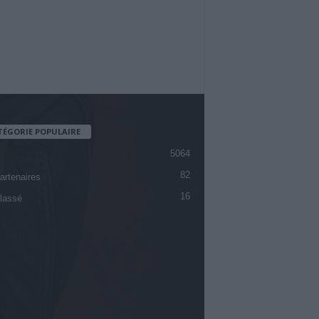
TÉGORIE POPULAIRE
5064
82
artenaires
16
lassé