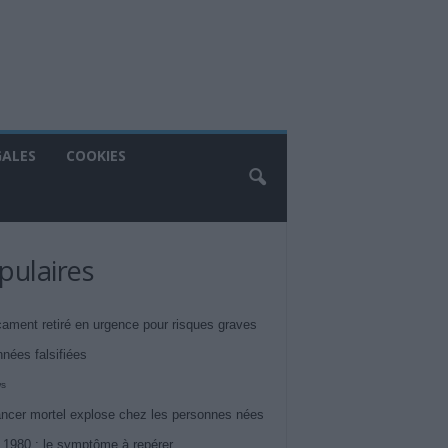
GALES
COOKIES
pulaires
ament retiré en urgence pour risques graves
nnées falsifiées
ws
ncer mortel explose chez les personnes nées
 1980 : le symptôme à repérer