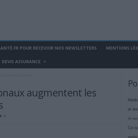
SANTÉ.FR POUR RECEVOIR NOS NEWSLETTERS
MENTIONS LÉ
DEVIS ASSURANCE
les troubles dépressifs
Po
monaux augmentent les
Médic
s
et do
0
3k vie
Ce ca
après