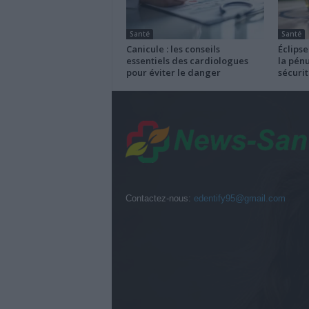
Santé
Santé
Canicule : les conseils
Éclipse
essentiels des cardiologues
la pénu
pour éviter le danger
sécurit
Contactez-nous:
edentify95@gmail.com