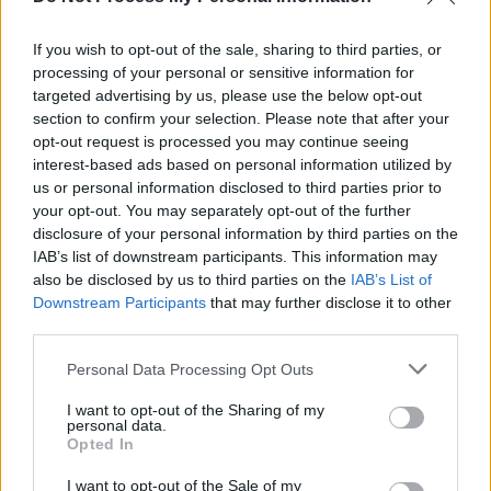
Pourquoi développe-t-on cors,
durillons et crevasses ?
If you wish to opt-out of the sale, sharing to third parties, or
processing of your personal or sensitive information for
targeted advertising by us, please use the below opt-out
Ce sont des mécanismes de défense de la peau face aux
section to confirm your selection. Please note that after your
frottements et aux pressions excessives. La peau s’épaissit pour se
opt-out request is processed you may continue seeing
protéger, ce qui forme des durillons ou des cors. Ces derniers
interest-based ads based on personal information utilized by
peuvent être douloureux, car ils pénètrent dans les couches
us or personal information disclosed to third parties prior to
profondes.
your opt-out. You may separately opt-out of the further
disclosure of your personal information by third parties on the
IAB’s list of downstream participants. This information may
Les crevasses apparaissent lorsque la peau devient trop sèche et
also be disclosed by us to third parties on the
IAB’s List of
perd son élasticité.
Downstream Participants
that may further disclose it to other
third parties.
Peut-on traiter soi-même ses cors ?
Personal Data Processing Opt Outs
I want to opt-out of the Sharing of my
Il est préférable de consulter un pédicure-podologue. Celui-ci peut
personal data.
utiliser des outils spécifiques pour enlever l’épaississement sans
Opted In
abîmer la peau.
I want to opt-out of the Sale of my