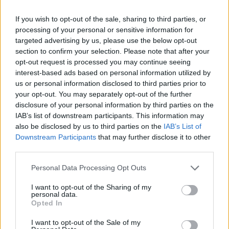
If you wish to opt-out of the sale, sharing to third parties, or
News Santé
processing of your personal or sensitive information for
targeted advertising by us, please use the below opt-out
https://news-sante.fr
section to confirm your selection. Please note that after your
opt-out request is processed you may continue seeing
ARTICLES CONNEXES
PLUS DE L'AUTEUR
interest-based ads based on personal information utilized by
us or personal information disclosed to third parties prior to
your opt-out. You may separately opt-out of the further
disclosure of your personal information by third parties on the
IAB’s list of downstream participants. This information may
also be disclosed by us to third parties on the
IAB’s List of
Santé
Santé
Santé
Downstream Participants
that may further disclose it to other
Canicule : les conseils
Éclipse du 12 août :
Un chewing-gum
third parties.
essentiels des
attention à la pénurie de
révolutionnaire pour
cardiologues pour
lunettes de sécurité
combattre le cancer
éviter le danger
buccal
Personal Data Processing Opt Outs
I want to opt-out of the Sharing of my
personal data.
Opted In
Populaires
I want to opt-out of the Sale of my