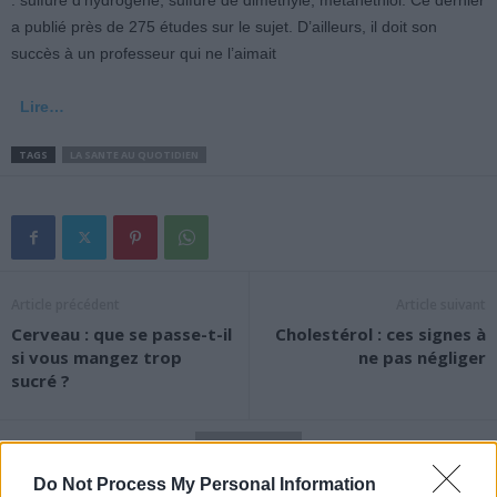
: sulfure d’hydrogène, sulfure de diméthyle, métanéthiol. Ce dernier
a publié près de 275 études sur le sujet. D’ailleurs, il doit son
succès à un professeur qui ne l’aimait
Lire…
TAGS
LA SANTE AU QUOTIDIEN
Article précédent
Article suivant
Cerveau : que se passe-t-il
Cholestérol : ces signes à
si vous mangez trop
ne pas négliger
sucré ?
Do Not Process My Personal Information