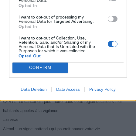
Personal Data.
Opted In
Médicament retiré en urgence pour risques graves et données falsifiées
I want to opt-out of processing my
3k views
Personal Data for Targeted Advertising.
Opted In
Ce cancer mortel explose chez les personnes nées après 1980 : le
I want to opt-out of Collection, Use,
symptôme à repérer
Retention, Sale, and/or Sharing of my
Personal Data that Is Unrelated with the
1.9k views
Purposes for which it was collected.
Opted Out
Je suis cardiologue et voici le seul chocolat que je valide : c’est le
meilleur pour le cœur
CONFIRM
1.7k views
Cancer du foie : Symptômes silencieux mais vitaux à connaître
Data Deletion
Data Access
Privacy Policy
1.7k views
CARTE. Le cancer est plus mortel dans cette région qu’ailleurs : les
habitants appelés à la vigilance
1.4k views
Alcool : un signe inattendu qui pourrait sauver votre vie