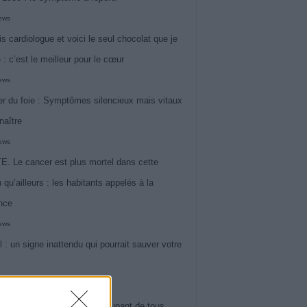
iews
is cardiologue et voici le seul chocolat que je
 : c’est le meilleur pour le cœur
iews
r du foie : Symptômes silencieux mais vitaux
naître
iews
. Le cancer est plus mortel dans cette
 qu’ailleurs : les habitants appelés à la
ance
iews
l : un signe inattendu qui pourrait sauver votre
iews
 le symptôme le plus préoccupant de tous