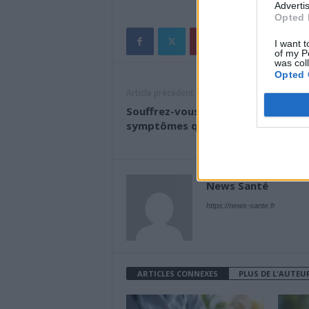
Advertis
Opted 
I want t
of my P
was col
Opted 
Article précédent
Souffrez-vous d’anxiété ? Voici les
symptômes qui le montrent
News Santé
https://news-sante.fr
ARTICLES CONNEXES
PLUS DE L'AUTEU