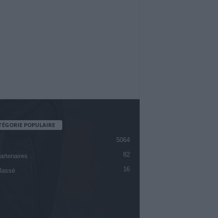
TÉGORIE POPULAIRE
5064
82
artenaires
16
lassé