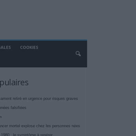
GALES
COOKIES
pulaires
ament retiré en urgence pour risques graves
nnées falsifiées
ws
ncer mortel explose chez les personnes nées
 1980 : le symptôme à repérer