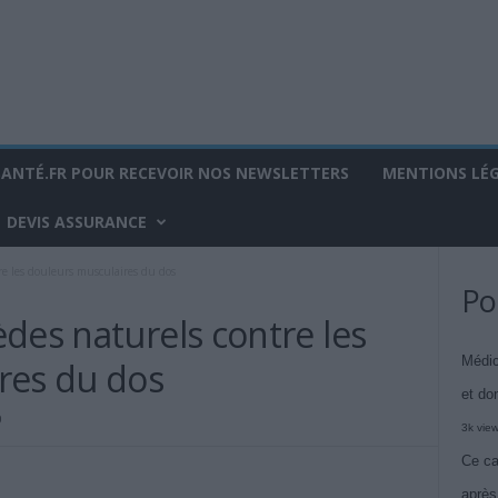
SANTÉ.FR POUR RECEVOIR NOS NEWSLETTERS
MENTIONS LÉ
DEVIS ASSURANCE
re les douleurs musculaires du dos
Po
des naturels contre les
Médic
res du dos
et do
0
3k vie
Ce ca
après