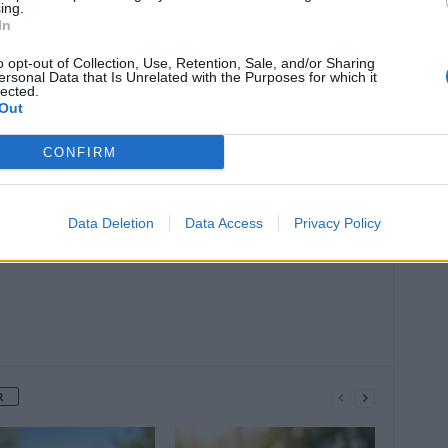
ing.
In
o opt-out of Collection, Use, Retention, Sale, and/or Sharing
ersonal Data that Is Unrelated with the Purposes for which it
lected.
Out
Article suivant
CONFIRM
Découvrez pourquoi le basilic est un
super-aliment
Data Deletion
Data Access
Privacy Policy
R