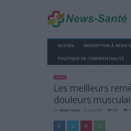
n
e
w
s
-
s
a
ACCUEIL
INSCRIPTION À NEWS-
n
t
POLITIQUE DE CONFIDENTIALITÉ
e
.
Accueil
Santé
Les meilleurs remèdes naturels cont
f
SANTÉ
r
Les meilleurs remè
douleurs musculai
Par
News Santé
-
23 juin 2023
383