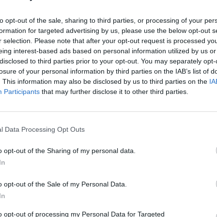
après
to opt-out of the sale, sharing to third parties, or processing of your per
cesse sollicité, nous sommes très nombreux à avoir des
1.3k v
formation for targeted advertising by us, please use the below opt-out s
consulter votre médecin reste le meilleur remède, il existe
r selection. Please note that after your opt-out request is processed y
Arthr
ouleur parfois intenable rapidement et de chez vous.
eing interest-based ads based on personal information utilized by us or
malad
disclosed to third parties prior to your opt-out. You may separately opt-
nctions
losure of your personal information by third parties on the IAB’s list of
1.3k v
. This information may also be disclosed by us to third parties on the
IA
4 Ast
Participants
that may further disclose it to other third parties.
être divisées en trois zones :
Proté
1.2k v
 sept vertèbres cervicales et des ligaments et muscles qui
l Data Processing Opt Outs
Hyper
risqu
composée de douze vertèbres thoraciques, et de vingt-
o opt-out of the Sharing of my personal data.
1k vie
In
o opt-out of the Sale of my Personal Data.
In
to opt-out of processing my Personal Data for Targeted