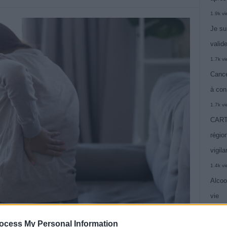
1.9k v
Je su
valide
1.7k v
Cance
à con
1.7k v
CARTE
région
vigil
1.4k v
Alcoo
vie
1.4k v
ocess My Personal Information
C’est