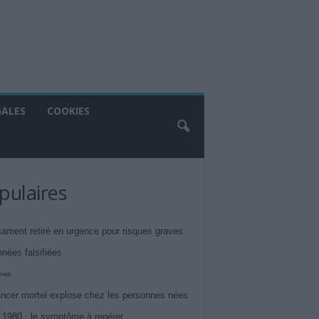
GALES
COOKIES
pulaires
ament retiré en urgence pour risques graves
nnées falsifiées
iews
ncer mortel explose chez les personnes nées
 1980 : le symptôme à repérer