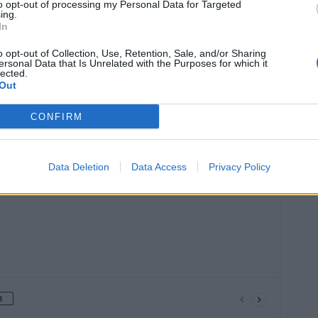
to opt-out of processing my Personal Data for Targeted
ing.
In
o opt-out of Collection, Use, Retention, Sale, and/or Sharing
ersonal Data that Is Unrelated with the Purposes for which it
lected.
Out
Article suivant
CONFIRM
Boire certains thés augmente le risque
de cancer
Data Deletion
Data Access
Privacy Policy
R