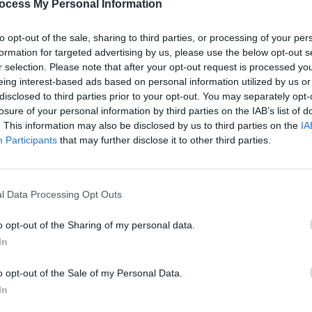
ocess My Personal Information
ance. Cette maladie est encore entourée de nombreuses
après
ondiale contre l’obésité, saurez-vous démêler le vrai du
to opt-out of the sale, sharing to third parties, or processing of your per
1.3k v
formation for targeted advertising by us, please use the below opt-out s
Arthr
r selection. Please note that after your opt-out request is processed y
té augmente en France
eing interest-based ads based on personal information utilized by us or
malad
disclosed to third parties prior to your opt-out. You may separately opt-
1.3k v
losure of your personal information by third parties on the IAB’s list of
 4% des enfants. 17% des adultes sont en situation
4 Ast
. This information may also be disclosed by us to third parties on the
IA
t «des chiffres
à peu près stables
depuis une dizaine
Participants
that may further disclose it to other third parties.
Proté
1.2k v
 est liée au poids
Décou
l Data Processing Opt Outs
de Pr
o opt-out of the Sharing of my personal data.
st le premier critère de l’obésité. L’IMC correspond au
1.1k v
In
o opt-out of the Sale of my Personal Data.
In