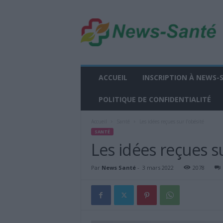
n
e
w
s
-
s
a
ACCUEIL
INSCRIPTION À NEWS-
n
t
POLITIQUE DE CONFIDENTIALITÉ
e
.
Accueil
Santé
Les idées reçues sur l’obésité
f
SANTÉ
r
Les idées reçues su
Par
News Santé
-
3 mars 2022
2078