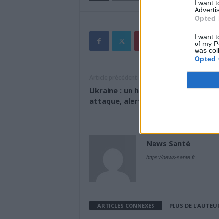
I want 
Advertis
Opted 
I want t
of my P
was col
Opted 
Article précédent
Ukraine : un hôpital ciblé par une
attaque, alerte l’OMS
News Santé
https://news-sante.fr
ARTICLES CONNEXES
PLUS DE L'AUTEU