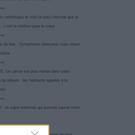
iews
is cardiologue et voici le seul chocolat que je
 : c’est le meilleur pour le cœur
iews
r du foie : Symptômes silencieux mais vitaux
naître
iews
. Le cancer est plus mortel dans cette
 qu’ailleurs : les habitants appelés à la
ance
iews
l : un signe inattendu qui pourrait sauver votre
iews
 le symptôme le plus préoccupant de tous