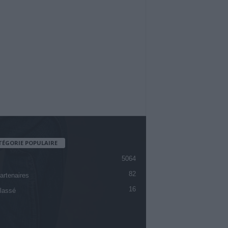
TÉGORIE POPULAIRE
5064
82
artenaires
16
lassé