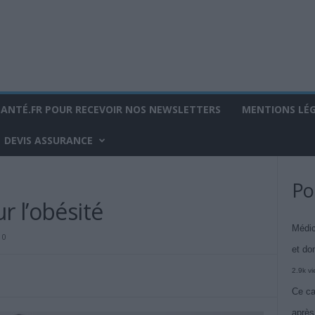
SANTÉ.FR POUR RECEVOIR NOS NEWSLETTERS
MENTIONS LÉ
DEVIS ASSURANCE
Po
r l’obésité
Médic
0
et do
2.9k v
Ce ca
après