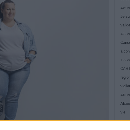
1.9k v
Je su
valide
1.7k v
Cance
à con
1.7k v
CARTE
région
vigil
1.5k v
Alcoo
vie
1.4k v
C’est