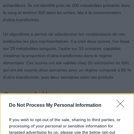
échantillons. Ils ont identifié près de 200 métabolites présents dans
le sang et environ 300 dans les urines, liés à la consommation
d’ultra-transformés.
Un algorithme a permis de sélectionner les combinaisons de ces
molécules les plus représentatives. Il a créé deux scores, l’un basé
sur 28 métabolites sanguins, l’autre sur 33 urinaires, capables
d’estimer la proportion d’ultra-transformés dans le régime
alimentaire. Ces scores ont été validés chez 20 volontaires du NIH,
qui ont été nourris deux semaines avec un régime composé à 80 %
d’ultra-transformés, puis deux semaines sans ces produits.
Ce que révèlent ces nouveaux
biomarqueurs
Do Not Process My Personal Information
If you wish to opt-out of the sale, sharing to third parties, or
Un score métabolique élevé indique une consommation importante
processing of your personal or sensitive information for
d’aliments ultra-transformés. Certains métabolites diminuent chez
targeted advertising by us, please use the below opt-out