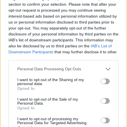
les gros consommateurs, comme un acide aminé d’origine
section to confirm your selection. Please note that after your
végétale, témoignant d’une moindre consommation de légumes.
opt-out request is processed you may continue seeing
D’autres augmentent, notamment un produit de glycation avancée,
interest-based ads based on personal information utilized by
us or personal information disclosed to third parties prior to
associé au diabète de type 2.
your opt-out. You may separately opt-out of the further
disclosure of your personal information by third parties on the
Les chercheurs ont aussi détecté dans les urines du levoglucosan,
IAB’s list of downstream participants. This information may
une molécule issue de la cellulose utilisée dans certains
also be disclosed by us to third parties on the
IAB’s List of
emballages, signe que le conditionnement des aliments laisse aussi
Downstream Participants
that may further disclose it to other
une trace dans l’organisme. Pour l’instant, ces signatures restent
third parties.
limitées à la recherche et ne sont pas proposées comme examen
Personal Data Processing Opt Outs
courant. Selon l’expert en nutrition Dariush Mozaffarian, cette
avancée scientifique majeure permet de mieux comprendre
I want to opt-out of the Sharing of my
personal data.
comment les ultra-transformés nuisent à la santé. Elle rappelle
Opted In
aussi l’importance de privilégier les aliments bruts ou peu
transformés dans notre alimentation quotidienne.
I want to opt-out of the Sale of my
Personal Data.
Opted In
I want to opt-out of processing my
Personal Data for Targeted Advertising.