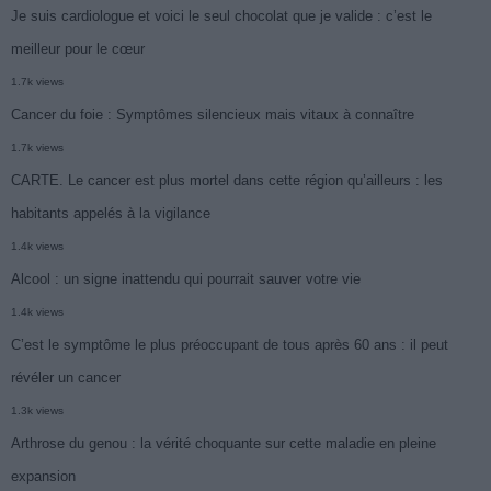
Je suis cardiologue et voici le seul chocolat que je valide : c’est le
meilleur pour le cœur
1.7k views
Cancer du foie : Symptômes silencieux mais vitaux à connaître
1.7k views
CARTE. Le cancer est plus mortel dans cette région qu’ailleurs : les
habitants appelés à la vigilance
1.4k views
Alcool : un signe inattendu qui pourrait sauver votre vie
1.4k views
C’est le symptôme le plus préoccupant de tous après 60 ans : il peut
révéler un cancer
1.3k views
Arthrose du genou : la vérité choquante sur cette maladie en pleine
expansion