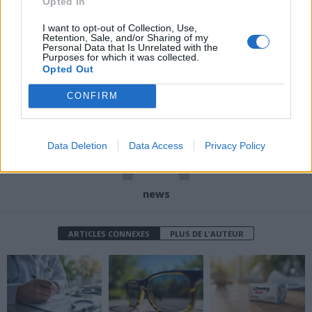
Opted In
I want to opt-out of Collection, Use,
Article précédent
Article suivant
Retention, Sale, and/or Sharing of my
Personal Data that Is Unrelated with the
Hypertension et chaleur :
Chaleur extrême : faut-il
Purposes for which it was collected.
comment s’hydrater sans
vraiment plonger dans la
Opted Out
risquer sa tension
Seine ?
CONFIRM
Data Deletion
Data Access
Privacy Policy
news
ARTICLES CONNEXES
PLUS DE L'AUTEUR