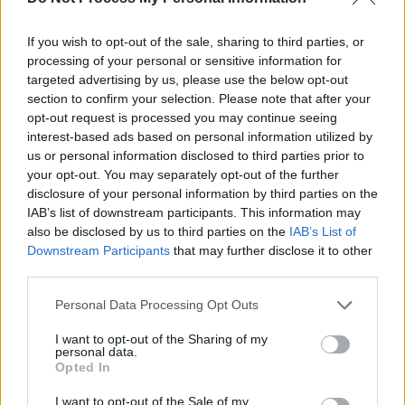
News Santé
If you wish to opt-out of the sale, sharing to third parties, or
processing of your personal or sensitive information for
https://news-sante.fr
targeted advertising by us, please use the below opt-out
section to confirm your selection. Please note that after your
ARTICLES CONNEXES
PLUS DE L'AUTEUR
opt-out request is processed you may continue seeing
interest-based ads based on personal information utilized by
us or personal information disclosed to third parties prior to
your opt-out. You may separately opt-out of the further
disclosure of your personal information by third parties on the
IAB’s list of downstream participants. This information may
Santé
Santé
Santé
also be disclosed by us to third parties on the
IAB’s List of
Canicule : les conseils
Éclipse du 12 août :
Un chewing-gum
Downstream Participants
that may further disclose it to other
essentiels des
attention à la pénurie de
révolutionnaire pour
cardiologues pour
lunettes de sécurité
combattre le cancer
third parties.
éviter le danger
buccal
Personal Data Processing Opt Outs
I want to opt-out of the Sharing of my
personal data.
Opted In
Populaires
I want to opt-out of the Sale of my