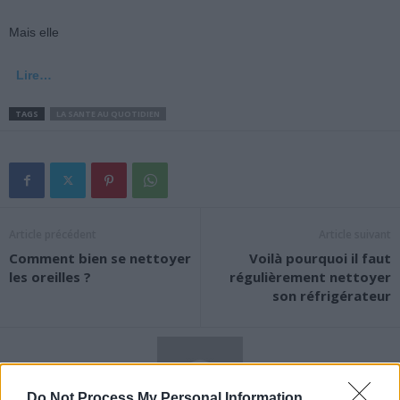
Mais elle
Lire…
TAGS
LA SANTE AU QUOTIDIEN
Article précédent
Article suivant
Comment bien se nettoyer
Voilà pourquoi il faut
les oreilles ?
régulièrement nettoyer
son réfrigérateur
Do Not Process My Personal Information