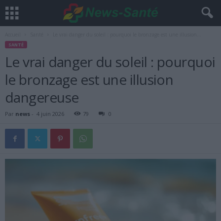
Accueil
Santé
Le vrai danger du soleil : pourquoi le bronzage est une illusion...
SANTÉ
Le vrai danger du soleil : pourquoi
le bronzage est une illusion
dangereuse
Par
news
-
4 juin 2026
79
0