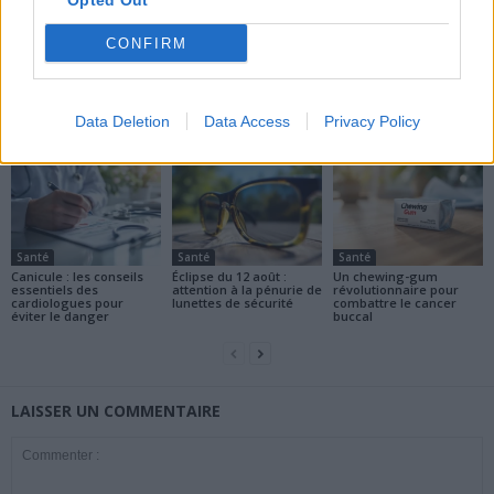
Opted Out
CONFIRM
news
ARTICLES CONNEXES
PLUS DE L'AUTEUR
Data Deletion
Data Access
Privacy Policy
Santé
Santé
Santé
Canicule : les conseils
Éclipse du 12 août :
Un chewing-gum
essentiels des
attention à la pénurie de
révolutionnaire pour
cardiologues pour
lunettes de sécurité
combattre le cancer
éviter le danger
buccal
LAISSER UN COMMENTAIRE