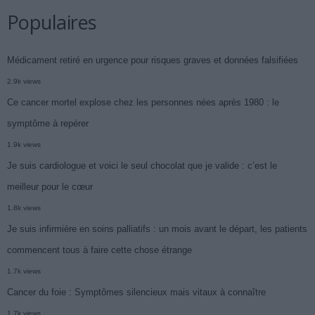
Populaires
Médicament retiré en urgence pour risques graves et données falsifiées
2.9k views
Ce cancer mortel explose chez les personnes nées après 1980 : le
symptôme à repérer
1.9k views
Je suis cardiologue et voici le seul chocolat que je valide : c’est le
meilleur pour le cœur
1.8k views
Je suis infirmière en soins palliatifs : un mois avant le départ, les patients
commencent tous à faire cette chose étrange
1.7k views
Cancer du foie : Symptômes silencieux mais vitaux à connaître
1.7k views