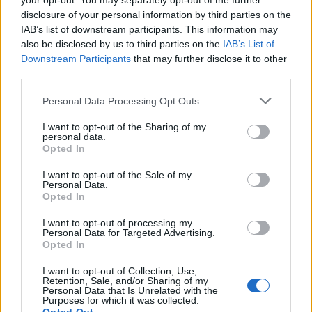
your opt-out. You may separately opt-out of the further
recommande. Pour une bonne mine, les spécialistes privilégient les
disclosure of your personal information by third parties on the
IAB’s list of downstream participants. This information may
autobronzants ou le maquillage effet soleil, plus sûrs que
also be disclosed by us to third parties on the
IAB’s List of
l’exposition solaire. Il est important de rappeler qu’un teint hâlé en
Downstream Participants
that may further disclose it to other
flacon ne protège pas contre les UV et ne dispense jamais de la
third parties.
crème solaire.
Personal Data Processing Opt Outs
I want to opt-out of the Sharing of my
personal data.
Opted In
I want to opt-out of the Sale of my
Personal Data.
Article précédent
Article suivant
Opted In
Douleurs au genou après
Médicaments sans
40 ans : découvrez les
ordonnance : un risque
I want to opt-out of processing my
Personal Data for Targeted Advertising.
exercices qui soulagent
accru de démence révélé
Opted In
I want to opt-out of Collection, Use,
Retention, Sale, and/or Sharing of my
Personal Data that Is Unrelated with the
Purposes for which it was collected.