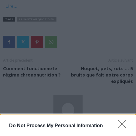
Lire…
TAGS
LA SANTE AU QUOTIDIEN
Article précédent
Article suivant
Comment fonctionne le
Hoquet, pets, rots … 5
régime chrononutrition ?
bruits que fait notre corps
expliqués
Do Not Process My Personal Information
News Santé