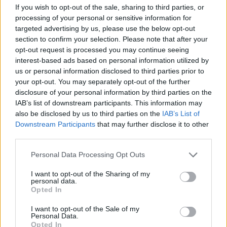
https://news-sante.fr
If you wish to opt-out of the sale, sharing to third parties, or
processing of your personal or sensitive information for
targeted advertising by us, please use the below opt-out
ARTICLES CONNEXES
PLUS DE L'AUTEUR
section to confirm your selection. Please note that after your
opt-out request is processed you may continue seeing
interest-based ads based on personal information utilized by
us or personal information disclosed to third parties prior to
your opt-out. You may separately opt-out of the further
disclosure of your personal information by third parties on the
Santé
Santé
Santé
IAB’s list of downstream participants. This information may
Canicule : les conseils
Éclipse du 12 août :
Un chewing-gum
essentiels des
attention à la pénurie de
révolutionnaire pour
also be disclosed by us to third parties on the
IAB’s List of
cardiologues pour
lunettes de sécurité
combattre le cancer
éviter le danger
buccal
Downstream Participants
that may further disclose it to other
third parties.
Personal Data Processing Opt Outs
Populaires
I want to opt-out of the Sharing of my
personal data.
Opted In
Médicament retiré en urgence pour risques graves et données falsifiées
I want to opt-out of the Sale of my
Personal Data.
2.9k views
Opted In