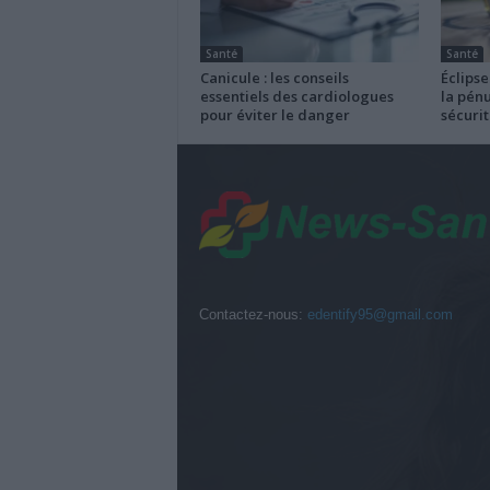
Santé
Santé
Canicule : les conseils
Éclipse
essentiels des cardiologues
la pénu
pour éviter le danger
sécurit
Contactez-nous:
edentify95@gmail.com