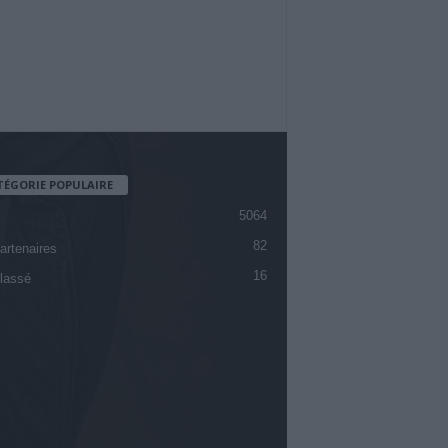
TÉGORIE POPULAIRE
5064
82
artenaires
16
lassé