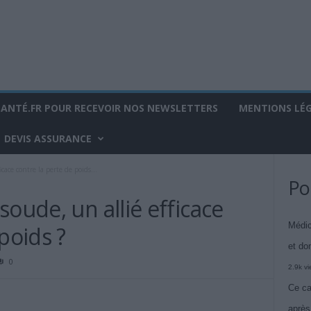
SANTÉ.FR POUR RECEVOIR NOS NEWSLETTERS
MENTIONS LÉ
DEVIS ASSURANCE
cace contre la perte de poids...
Po
soude, un allié efficace
Médic
poids ?
et do
0
2.9k v
Ce ca
après