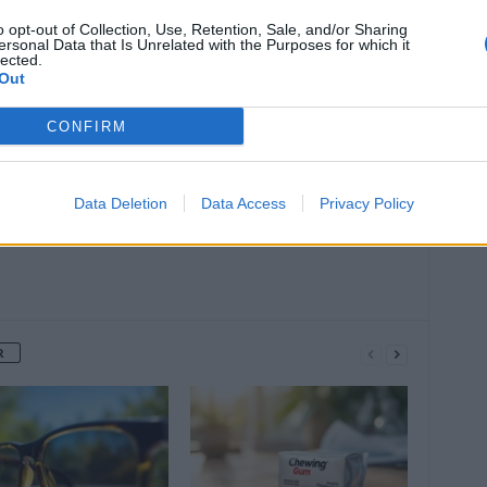
o opt-out of Collection, Use, Retention, Sale, and/or Sharing
ersonal Data that Is Unrelated with the Purposes for which it
lected.
Article suivant
Out
Mal de dos : 69% des salariés se
plaignent de douleurs
CONFIRM
Data Deletion
Data Access
Privacy Policy
R