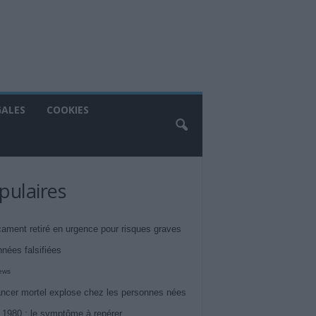
GALES
COOKIES
pulaires
ament retiré en urgence pour risques graves
nnées falsifiées
iews
ncer mortel explose chez les personnes nées
 1980 : le symptôme à repérer