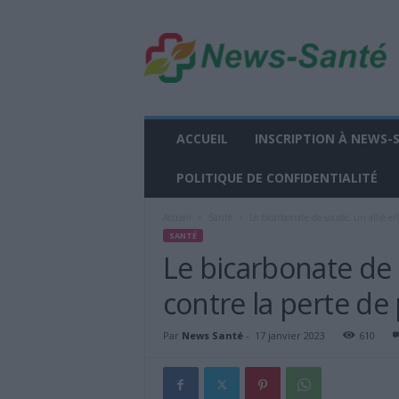
n
e
w
s
-
s
a
ACCUEIL
INSCRIPTION À NEWS-
n
t
POLITIQUE DE CONFIDENTIALITÉ
e
.
Accueil
Santé
Le bicarbonate de soude, un allié effi
f
SANTÉ
r
Le bicarbonate de 
contre la perte de 
Par
News Santé
-
17 janvier 2023
610