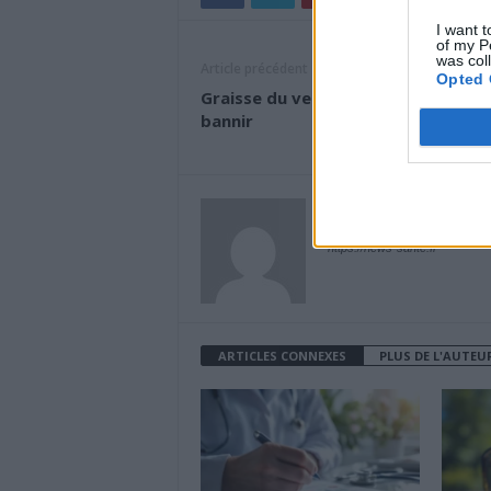
I want t
of my P
was col
Article précédent
Opted 
Graisse du ventre : les aliments à
bannir
News Santé
https://news-sante.fr
ARTICLES CONNEXES
PLUS DE L'AUTEU