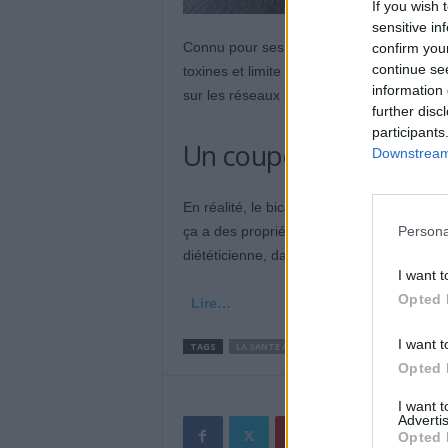
If you wish 
sensitive in
Connu pour ses propriétés antiacides et di
confirm you
continue se
toxines et limite les ballonnements. Selo
information 
sur les réseaux sociaux, il pourrait être u
further disc
participants
Un coupe-faim
Downstream 
En réalité, le bicarbonate de soude est p
Persona
ça a des propriétés rassasiantes. Ça ne 
diététicienne, dans 20 Minutes. D’ailleur
I want t
Opted 
Lire…
I want t
TAGS
LA SANTE AU QUOTIDIEN
Opted 
I want 
Advertis
Opted 