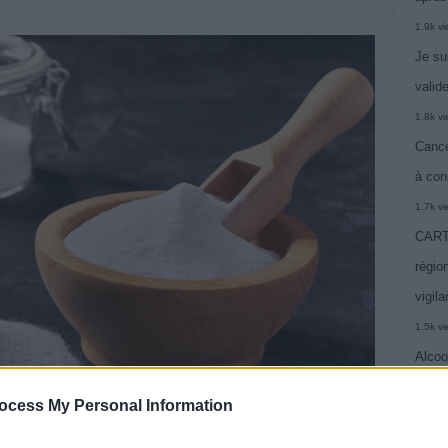
1.9k v
Je su
valide
1.8k v
Cance
à con
1.7k v
CARTE
région
vigil
1.5k v
Alcoo
vie
ocess My Personal Information
1.4k v
C’est