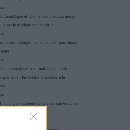
iews
is cardiologue et voici le seul chocolat que je
 : c’est le meilleur pour le cœur
iews
r du foie : Symptômes silencieux mais vitaux
naître
iews
. Le cancer est plus mortel dans cette
 qu’ailleurs : les habitants appelés à la
ance
iews
l : un signe inattendu qui pourrait sauver votre
iews
 le symptôme le plus préoccupant de tous