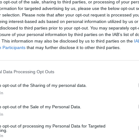
to opt-out of the sale, sharing to third parties, or processing of your per
formation for targeted advertising by us, please use the below opt-out s
après
gestives, le bicarbonate de soude aide à l’élimination des
r selection. Please note that after your opt-out request is processed y
1.3k v
eing interest-based ads based on personal information utilized by us or
n les croyances populaires et certaines tendances prônées
Arthr
disclosed to third parties prior to your opt-out. You may separately opt-
tile dans le cadre d’un régime. Mais qu’en est-il vraiment ?
losure of your personal information by third parties on the IAB’s list of
malad
. This information may also be disclosed by us to third parties on the
IA
1.3k v
Participants
that may further disclose it to other third parties.
4 Ast
lutôt un coupe-faim. « Ça n’aide pas à perdre du poids, mais
Proté
l Data Processing Opt Outs
remplit que l’estomac », d’après Valérie Samama,
1.2k v
s, elle ne le recommande pas à
Décou
o opt-out of the Sharing of my personal data.
In
de Pr
1.1k v
o opt-out of the Sale of my Personal Data.
In
to opt-out of processing my Personal Data for Targeted
ing.
In