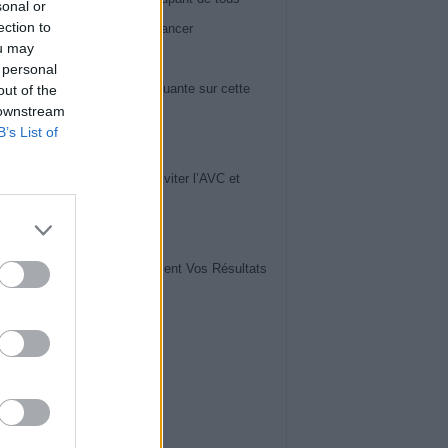
sonal or
ection to
 60 ans : il peut révéler un cancer
ou may
iews
 personal
ose du genou : la vérité choquante sur cette
out of the
 downstream
ie en pleine expansion
B’s List of
iews
uces de Cardiologues pour Éviter l’AVC et
ger Votre Cerveau
iews
vrez Comment Lire Facilement Vos Résultats
ise de Sang
iews