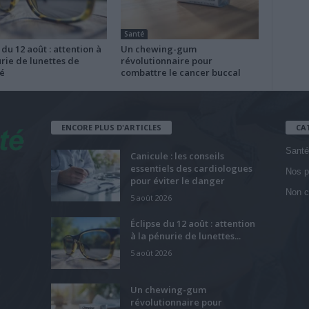
Santé
 du 12 août : attention à
Un chewing-gum
rie de lunettes de
révolutionnaire pour
é
combattre le cancer buccal
ENCORE PLUS D'ARTICLES
CA
Santé
Canicule : les conseils
essentiels des cardiologues
Nos p
pour éviter le danger
Non c
5 août 2026
Éclipse du 12 août : attention
à la pénurie de lunettes...
5 août 2026
Un chewing-gum
révolutionnaire pour