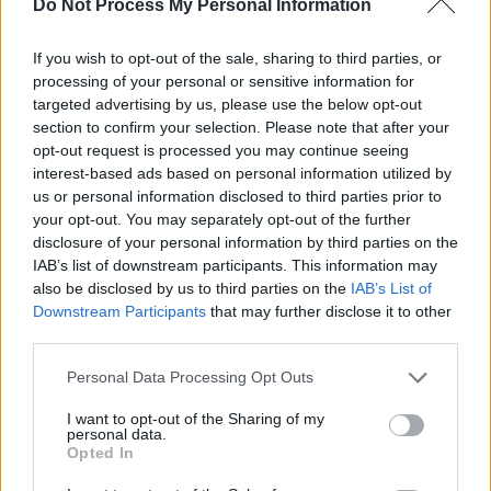
Do Not Process My Personal Information
If you wish to opt-out of the sale, sharing to third parties, or
News Santé
processing of your personal or sensitive information for
https://news-sante.fr
targeted advertising by us, please use the below opt-out
section to confirm your selection. Please note that after your
opt-out request is processed you may continue seeing
ARTICLES CONNEXES
PLUS DE L'AUTEUR
interest-based ads based on personal information utilized by
us or personal information disclosed to third parties prior to
your opt-out. You may separately opt-out of the further
disclosure of your personal information by third parties on the
IAB’s list of downstream participants. This information may
also be disclosed by us to third parties on the
IAB’s List of
Santé
Santé
Santé
Canicule : les conseils
Éclipse du 12 août :
Un chewing-gum
Downstream Participants
that may further disclose it to other
essentiels des
attention à la pénurie de
révolutionnaire pour
third parties.
cardiologues pour
lunettes de sécurité
combattre le cancer
éviter le danger
buccal
Personal Data Processing Opt Outs
I want to opt-out of the Sharing of my
personal data.
Opted In
Populaires