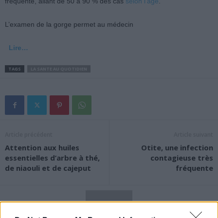
fréquente, allant de 50 à 90 % des cas
selon l’âge
.
L’examen de la gorge permet au médecin
Lire…
TAGS
LA SANTE AU QUOTIDIEN
Article précédent
Article suivant
Attention aux huiles
Otite, une infection
essentielles d’arbre à thé,
contagieuse très
de niaouli et de cajeput
fréquente