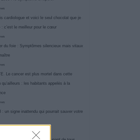
iews
is cardiologue et voici le seul chocolat que je
 : c’est le meilleur pour le cœur
iews
r du foie : Symptômes silencieux mais vitaux
naître
iews
. Le cancer est plus mortel dans cette
 qu’ailleurs : les habitants appelés à la
ance
iews
l : un signe inattendu qui pourrait sauver votre
iews
 le symptôme le plus préoccupant de tous