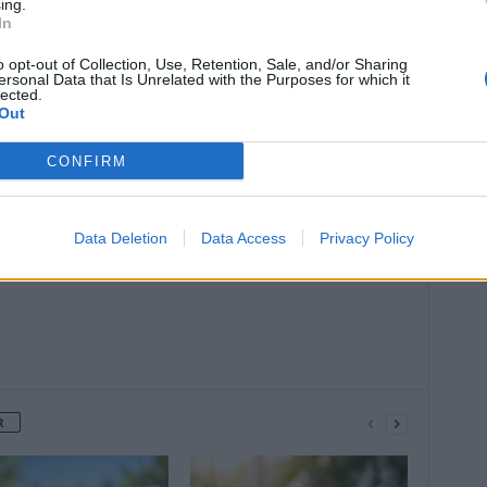
ing.
In
o opt-out of Collection, Use, Retention, Sale, and/or Sharing
ersonal Data that Is Unrelated with the Purposes for which it
lected.
Out
Article suivant
CONFIRM
on au
Le test salivaire de l’endométriose
attendu pour la fin de l’année
Data Deletion
Data Access
Privacy Policy
R