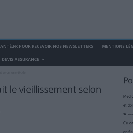
SANTÉ.FR POUR RECEVOIR NOS NEWSLETTERS
MENTIONS LÉ
DEVIS ASSURANCE
ent selon une étude
Po
it le vieillissement selon
Médic
et do
0
3k vie
Ce ca
après