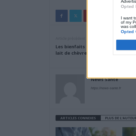
Advertis
Opted 
I want t
of my P
was col
Opted 
Article précédent
Les bienfaits insoupçonnés du sav
lait de chèvre
News Santé
https://news-sante.fr
ARTICLES CONNEXES
PLUS DE L'AUTEU