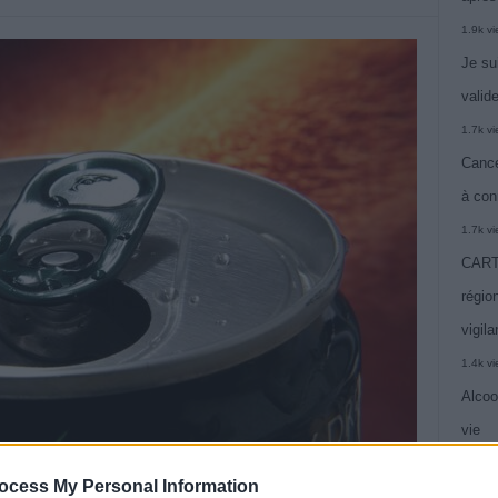
1.9k v
Je su
valide
1.7k v
Cance
à con
1.7k v
CARTE
région
vigil
1.4k v
Alcoo
vie
1.4k v
ocess My Personal Information
C’est