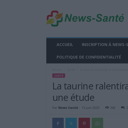
n
e
w
s
-
s
a
ACCUEIL
INSCRIPTION À NEWS-
n
t
POLITIQUE DE CONFIDENTIALITÉ
e
.
Accueil
Santé
La taurine ralentirait le vieillissem
f
SANTÉ
r
La taurine ralentira
une étude
Par
News Santé
-
13 juin 2023
360