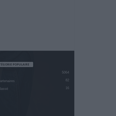
TÉGORIE POPULAIRE
5064
82
artenaires
16
lassé