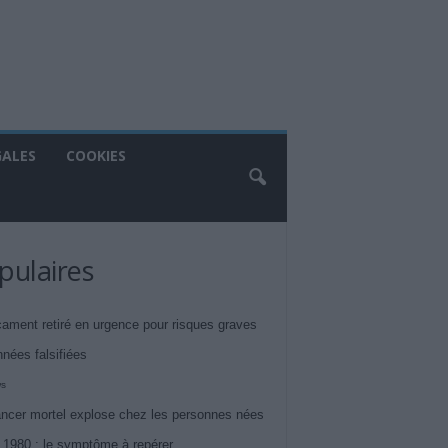
GALES
COOKIES
pulaires
ament retiré en urgence pour risques graves
nnées falsifiées
ws
ncer mortel explose chez les personnes nées
 1980 : le symptôme à repérer