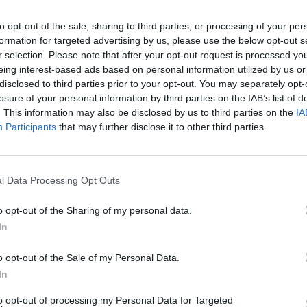
après
to opt-out of the sale, sharing to third parties, or processing of your per
ine, que l’on trouve dans les boissons énergisantes,
formation for targeted advertising by us, please use the below opt-out s
1.3k v
ains animaux. Et chez l’homme ?
r selection. Please note that after your opt-out request is processed y
Arthr
eing interest-based ads based on personal information utilized by us or
malad
disclosed to third parties prior to your opt-out. You may separately opt-
losure of your personal information by third parties on the IAB’s list of
1.3k v
. This information may also be disclosed by us to third parties on the
IA
4 Ast
ans les
boissons énergisantes
et dans des compléments
Participants
that may further disclose it to other third parties.
ibles dans ces produits. La taurine est naturellement un
Proté
 tous les
animaux.
Elle est ainsi présente dans les produits
1.2k v
viandes,
la volaille, le poisson et les fruits de mer.
l Data Processing Opt Outs
Hyper
risqu
o opt-out of the Sharing of my personal data.
In
1k vie
o opt-out of the Sale of my Personal Data.
In
to opt-out of processing my Personal Data for Targeted