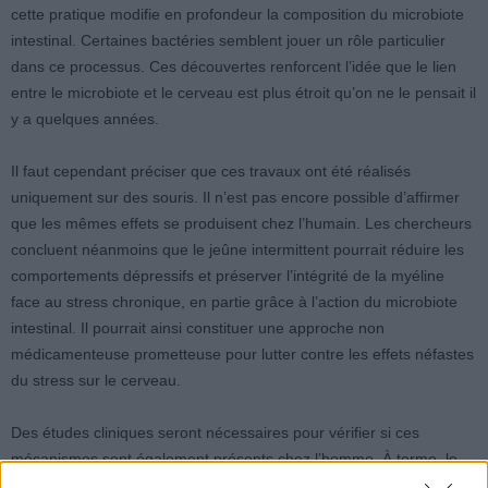
cette pratique modifie en profondeur la composition du microbiote
intestinal. Certaines bactéries semblent jouer un rôle particulier
dans ce processus. Ces découvertes renforcent l’idée que le lien
entre le microbiote et le cerveau est plus étroit qu’on ne le pensait il
y a quelques années.
Il faut cependant préciser que ces travaux ont été réalisés
uniquement sur des souris. Il n’est pas encore possible d’affirmer
que les mêmes effets se produisent chez l’humain. Les chercheurs
concluent néanmoins que le jeûne intermittent pourrait réduire les
comportements dépressifs et préserver l’intégrité de la myéline
face au stress chronique, en partie grâce à l’action du microbiote
intestinal. Il pourrait ainsi constituer une approche non
médicamenteuse prometteuse pour lutter contre les effets néfastes
du stress sur le cerveau.
Des études cliniques seront nécessaires pour vérifier si ces
mécanismes sont également présents chez l’homme. À terme, le
jeûne intermittent pourrait devenir un complément aux stratégies