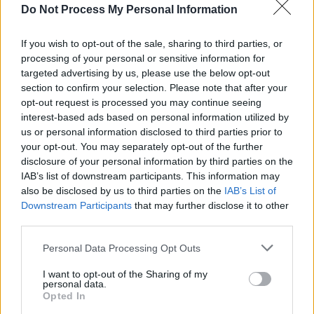
Do Not Process My Personal Information
existantes pour protéger le cerveau du stress chronique.
If you wish to opt-out of the sale, sharing to third parties, or
Source :
Intermittent fasting protects against stress-induced
processing of your personal or sensitive information for
depression and demyelination via the gut microbiota–brain axis
,
targeted advertising by us, please use the below opt-out
Translational Psychiatry, juin 2026
section to confirm your selection. Please note that after your
opt-out request is processed you may continue seeing
interest-based ads based on personal information utilized by
us or personal information disclosed to third parties prior to
your opt-out. You may separately opt-out of the further
disclosure of your personal information by third parties on the
IAB’s list of downstream participants. This information may
Article précédent
Article suivant
also be disclosed by us to third parties on the
IAB’s List of
Downstream Participants
that may further disclose it to other
Un médicament contre
Nettoyer ses reins : ce que
third parties.
l’hypertension pourrait
vous devez vraiment
ralentir le vieillissement
savoir
Personal Data Processing Opt Outs
I want to opt-out of the Sharing of my
personal data.
Opted In