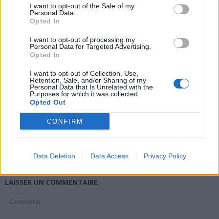
I want to opt-out of the Sale of my
Personal Data.
Opted In
news
I want to opt-out of processing my
Personal Data for Targeted Advertising.
ARTICLES CONNEXES
PLUS DE L'AUTEUR
Opted In
I want to opt-out of Collection, Use,
Retention, Sale, and/or Sharing of my
Personal Data that Is Unrelated with the
Purposes for which it was collected.
Opted Out
Santé
Santé
Santé
CONFIRM
Canicule : les conseils
Éclipse du 12 août :
Un chewing-gum
essentiels des
attention à la pénurie de
révolutionnaire pour
cardiologues pour
lunettes de sécurité
combattre le cancer
éviter le danger
buccal
Data Deletion
Data Access
Privacy Policy
LAISSER UN COMMENTAIRE