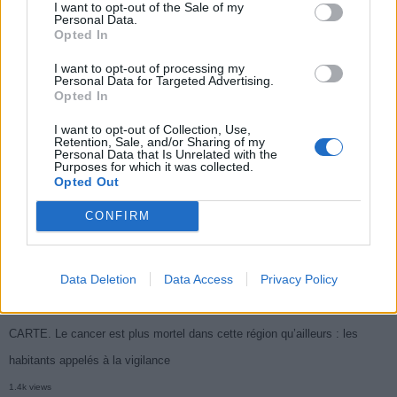
I want to opt-out of the Sale of my
Populaires
Personal Data.
Opted In
I want to opt-out of processing my
Médicament retiré en urgence pour risques graves et données falsifiées
Personal Data for Targeted Advertising.
Opted In
3k views
Ce cancer mortel explose chez les personnes nées après 1980 : le
I want to opt-out of Collection, Use,
Retention, Sale, and/or Sharing of my
symptôme à repérer
Personal Data that Is Unrelated with the
Purposes for which it was collected.
1.9k views
Opted Out
Je suis cardiologue et voici le seul chocolat que je valide : c’est le
CONFIRM
meilleur pour le cœur
1.7k views
Data Deletion
Data Access
Privacy Policy
Cancer du foie : Symptômes silencieux mais vitaux à connaître
1.7k views
CARTE. Le cancer est plus mortel dans cette région qu’ailleurs : les
habitants appelés à la vigilance
1.4k views