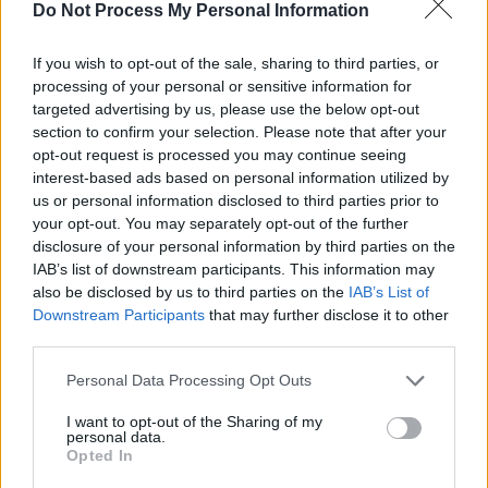
Do Not Process My Personal Information
If you wish to opt-out of the sale, sharing to third parties, or
processing of your personal or sensitive information for
News Santé
targeted advertising by us, please use the below opt-out
section to confirm your selection. Please note that after your
https://news-sante.fr
opt-out request is processed you may continue seeing
interest-based ads based on personal information utilized by
ARTICLES CONNEXES
PLUS DE L'AUTEUR
us or personal information disclosed to third parties prior to
your opt-out. You may separately opt-out of the further
disclosure of your personal information by third parties on the
IAB’s list of downstream participants. This information may
also be disclosed by us to third parties on the
IAB’s List of
Downstream Participants
that may further disclose it to other
Santé
Santé
Santé
third parties.
Canicule : les conseils
Éclipse du 12 août :
Un chewing-gum
essentiels des
attention à la pénurie de
révolutionnaire pour
cardiologues pour
lunettes de sécurité
combattre le cancer
Personal Data Processing Opt Outs
éviter le danger
buccal
I want to opt-out of the Sharing of my
personal data.
Opted In