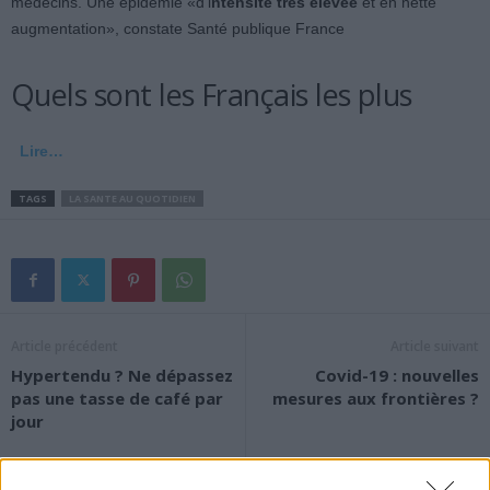
médecins. Une épidémie «d’i
ntensité très élevée
et en nette
augmentation», constate Santé publique France
Quels sont les Français les plus
Lire…
TAGS
LA SANTE AU QUOTIDIEN
Article précédent
Article suivant
Hypertendu ? Ne dépassez
Covid-19 : nouvelles
pas une tasse de café par
mesures aux frontières ?
jour