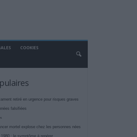
GALES
COOKIES
pulaires
ament retiré en urgence pour risques graves
nnées falsifiées
ws
ncer mortel explose chez les personnes nées
 1980 : le symptôme à repérer