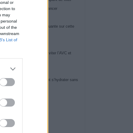
sonal or
ection to
 60 ans : il peut révéler un cancer
ou may
iews
 personal
ose du genou : la vérité choquante sur cette
out of the
 downstream
ie en pleine expansion
B’s List of
iews
uces de Cardiologues pour Éviter l’AVC et
ger Votre Cerveau
iews
tension et chaleur : comment s’hydrater sans
er sa tension
ws