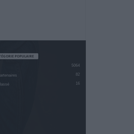
TÉGORIE POPULAIRE
5064
82
artenaires
16
lassé