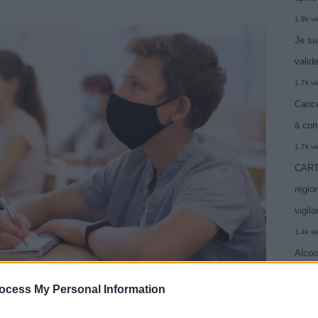
1.9k v
Je su
valide
1.7k v
Cance
à con
1.7k v
CARTE
région
vigil
1.4k v
Alcoo
vie
ocess My Personal Information
1.4k v
C’est