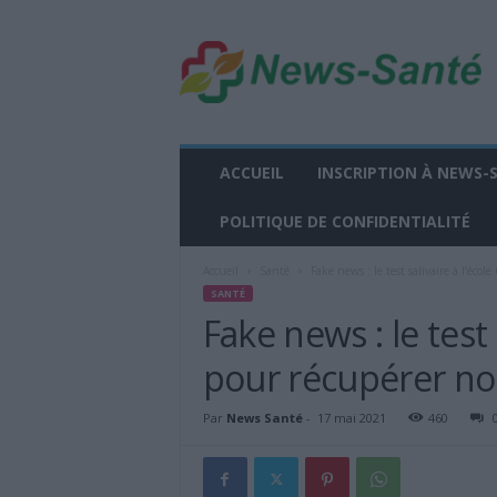
n
e
w
s
-
s
a
ACCUEIL
INSCRIPTION À NEWS-
n
t
POLITIQUE DE CONFIDENTIALITÉ
e
.
Accueil
Santé
Fake news : le test salivaire à l’école
f
SANTÉ
r
Fake news : le test s
pour récupérer no
Par
News Santé
-
17 mai 2021
460