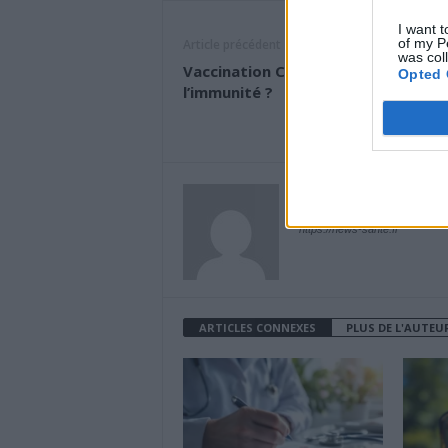
I want t
of my P
Article précédent
was col
Vaccination Covid : quand commen
Opted 
l’immunité ?
News Santé
https://news-sante.fr
ARTICLES CONNEXES
PLUS DE L'AUTEU