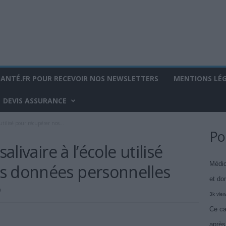
SANTÉ.FR POUR RECEVOIR NOS NEWSLETTERS
MENTIONS LÉ
DEVIS ASSURANCE
 utilisé pour récupérer nos...
Po
alivaire à l’école utilisé
Médic
s données personnelles
et do
0
3k vie
Ce ca
après