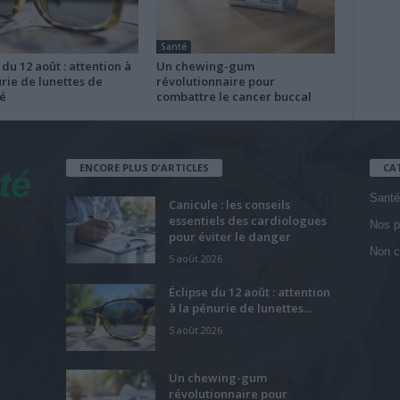
Santé
 du 12 août : attention à
Un chewing-gum
rie de lunettes de
révolutionnaire pour
é
combattre le cancer buccal
ENCORE PLUS D'ARTICLES
CA
Santé
Canicule : les conseils
essentiels des cardiologues
Nos p
pour éviter le danger
Non c
5 août 2026
Éclipse du 12 août : attention
à la pénurie de lunettes...
5 août 2026
Un chewing-gum
révolutionnaire pour