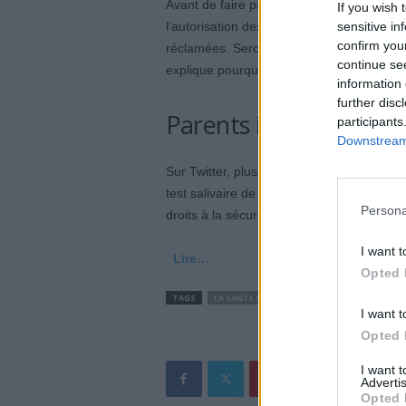
Avant de faire passer un test salivaire sur
If you wish 
sensitive in
l’autorisation des parents via un formul
confirm you
réclamées. Seront-elles réutilisées par le
continue se
explique pourquoi.
information 
further disc
Parents inquiets
participants
Downstream 
Sur Twitter, plusieurs parents d’élèves s
test salivaire de leur enfant à l’école, la 
Persona
droits à la sécurité sociale» est demandée.
I want t
Lire…
Opted 
TAGS
LA SANTE AU QUOTIDIEN
I want t
Opted 
I want 
Advertis
Opted 