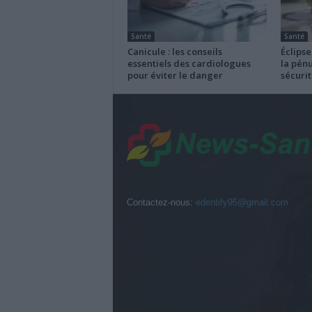
Santé
Santé
Canicule : les conseils
Éclipse
essentiels des cardiologues
la pénu
pour éviter le danger
sécurit
Contactez-nous:
edentify95@gmail.com