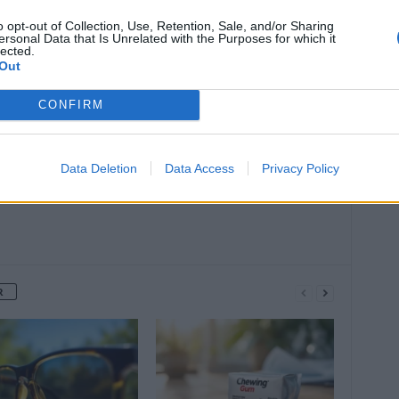
o opt-out of Collection, Use, Retention, Sale, and/or Sharing
ersonal Data that Is Unrelated with the Purposes for which it
Article suivant
lected.
ce
Semaine européenne de la vaccination :
Out
les papillomavirus humains sont-ils
dangereux ?
CONFIRM
Data Deletion
Data Access
Privacy Policy
R