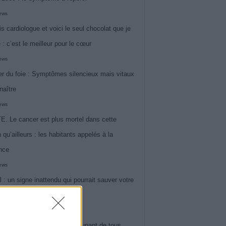
iews
is cardiologue et voici le seul chocolat que je
 : c’est le meilleur pour le cœur
iews
r du foie : Symptômes silencieux mais vitaux
naître
iews
. Le cancer est plus mortel dans cette
 qu’ailleurs : les habitants appelés à la
ance
iews
l : un signe inattendu qui pourrait sauver votre
iews
 le symptôme le plus préoccupant de tous