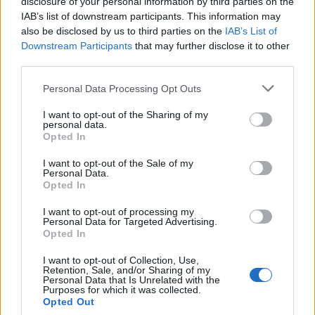
disclosure of your personal information by third parties on the
rénales – une supplémentation sur avis médical peut s’avérer
IAB’s list of downstream participants. This information may
nécessaire. Les doses élevées de vitamine D en supplément
also be disclosed by us to third parties on the
IAB’s List of
peuvent entraîner des effets indésirables comme nausées,
Downstream Participants
that may further disclose it to other
crampes, vomissements ou atteintes rénales. Aucun surdosage par
third parties.
le soleil n’est possible.
Personal Data Processing Opt Outs
I want to opt-out of the Sharing of my
personal data.
Opted In
I want to opt-out of the Sale of my
Personal Data.
Article précédent
Article suivant
Opted In
À 60 ans, combien d’heures
Une France contaminée
I want to opt-out of processing my
de sommeil pour rester en
par le cadmium un Français
Personal Data for Targeted Advertising.
forme
sur deux en danger
Opted In
I want to opt-out of Collection, Use,
Retention, Sale, and/or Sharing of my
Personal Data that Is Unrelated with the
Purposes for which it was collected.
Opted Out