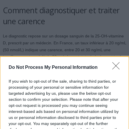
Comment diagnostiquer et traiter
une carence
Le diagnostic repose sur un dosage sanguin de la 25‑OH‑vitamine
D, prescrit par un médecin. En France, un taux inférieur à 20 ng/mL
(50 nmol/L) indique une carence, entre 20 et 30 ng/mL une
insuffisance, et au-delà de 30 ng/mL un statut généralement jugé
correct. Le médecin peut aussi vérifier le taux de calcium, de
Do Not Process My Personal Information
phosphate et l’hormone parathyroïdienne (PTH), qui augmente en
cas de déficit prolongé.
If you wish to opt-out of the sale, sharing to third parties, or
processing of your personal or sensitive information for
Selon l’hebdomadaire Apotheken-Umschau, il suffit souvent de
targeted advertising by us, please use the below opt-out
s’exposer au soleil 5 à 25 minutes par jour, selon la saison, la
section to confirm your selection. Please note that after your
couleur de la peau et la météo, pour maintenir des niveaux
opt-out request is processed you may continue seeing
interest-based ads based on personal information utilized by
adéquats. Cependant, pour les personnes à risque – comme les
us or personal information disclosed to third parties prior to
personnes âgées, les nourrissons, celles à peau foncée ou très
your opt-out. You may separately opt-out of the further
couvertes, ou souffrant de maladies digestives, hépatiques ou