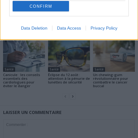
CONFIRM
news
Data Deletion
Data Access
Privacy Policy
ARTICLES CONNEXES
PLUS DE L'AUTEUR
Santé
Santé
Santé
Canicule : les conseils
Éclipse du 12 août :
Un chewing-gum
essentiels des
attention à la pénurie de
révolutionnaire pour
cardiologues pour
lunettes de sécurité
combattre le cancer
éviter le danger
buccal
LAISSER UN COMMENTAIRE