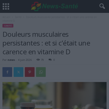
Accueil
Santé
Douleurs musculaires persistantes : et si c’était une carence en
vitamine D
SANTÉ
Douleurs musculaires
persistantes : et si c’était une
carence en vitamine D
Par
news
-
4 juin 2026
79
0