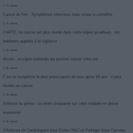
1.7k views
Cancer du foie : Symptômes silencieux mais vitaux à connaître
1.7k views
CARTE. Le cancer est plus mortel dans cette région qu’ailleurs : les
habitants appelés à la vigilance
1.4k views
Alcool : un signe inattendu qui pourrait sauver votre vie
1.4k views
C’est le symptôme le plus préoccupant de tous après 60 ans : il peut
révéler un cancer
1.3k views
Arthrose du genou : la vérité choquante sur cette maladie en pleine
expansion
1.3k views
4 Astuces de Cardiologues pour Éviter l’AVC et Protéger Votre Cerveau