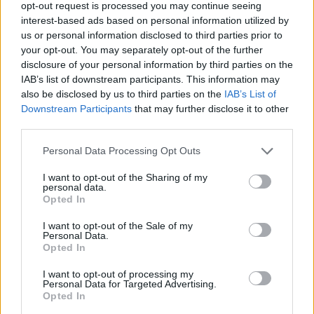
le yoga, le vélo ou la randonnée sont aussi bénéfiques. Le yoga,
opt-out request is processed you may continue seeing
notamment le hatha yoga, est accessible à tous et travaille la
interest-based ads based on personal information utilized by
us or personal information disclosed to third parties prior to
respiration, l’équilibre et la force musculaire.
your opt-out. You may separately opt-out of the further
disclosure of your personal information by third parties on the
Côté alimentation, il faut suivre les recommandations officielles :
IAB’s list of downstream participants. This information may
manger trois portions de légumes et deux de fruits par jour,
also be disclosed by us to third parties on the
IAB’s List of
consommer au moins un féculant complet quotidiennement,
Downstream Participants
that may further disclose it to other
privilégier les graisses riches en Omega-3 et Omega-9 (huile
third parties.
d’olive, colza, noix), et consommer du poisson deux fois par
Personal Data Processing Opt Outs
semaine, dont un poisson gras. Il est important de limiter la
consommation de sel, de préférence à 500 grammes par semaine,
I want to opt-out of the Sharing of my
personal data.
et d’éviter les aliments transformés, les sodas, l’alcool et le tabac.
Opted In
I want to opt-out of the Sale of my
Personal Data.
Opted In
I want to opt-out of processing my
Personal Data for Targeted Advertising.
Article précédent
Article suivant
Opted In
Un Médecin retraité
Victoire historique une