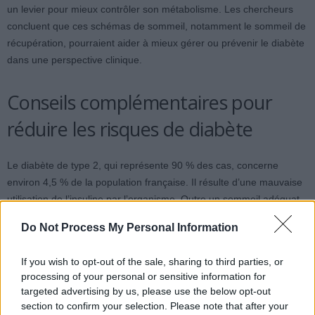
un levier pour mieux contrôler son métabolisme. Les chercheurs
concluent que ces schémas de sommeil, notamment le sommeil de
récupération, pourraient aider à mieux gérer ou prévenir le diabète
dans une perspective clinique.
Conseils complémentaires pour
réduire les risques de diabète
Le diabète de type 2, qui représente 90 % des cas, concerne
environ 4,5 % de la population française. Il résulte d’une mauvaise
utilisation de l’insuline par l’organisme. Outre un sommeil adéquat,
il est conseillé d’adopter une alimentation équilibrée et de pratiquer
Do Not Process My Personal Information
une activité physique régulière.
If you wish to opt-out of the sale, sharing to third parties, or
Il est recommandé de dîner léger et tôt, puis de privilégier une
processing of your personal or sensitive information for
marche après le repas pour favoriser la digestion et la dépense
targeted advertising by us, please use the below opt-out
calorique. Des activités telles que la marche nordique, l’aquagym,
section to confirm your selection. Please note that after your