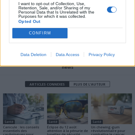
I want to opt-out of Collection, Use,
poursuivi pour avoir aidé
infirmière de nuit obtient
Retention, Sale, and/or Sharing of my
ses anciens patients
réparation pour son
Personal Data that Is Unrelated with the
Purposes for which it was collected.
cancer
Opted Out
CONFIRM
Data Deletion
Data Access
Privacy Policy
news
ARTICLES CONNEXES
PLUS DE L'AUTEUR
Santé
Santé
Santé
Canicule : les conseils
Éclipse du 12 août :
Un chewing-gum
essentiels des
attention à la pénurie de
révolutionnaire pour
cardiologues pour
lunettes de sécurité
combattre le cancer