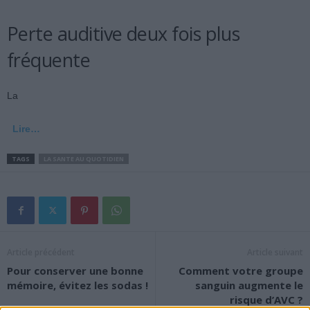
Perte auditive deux fois plus
fréquente
La
Lire…
TAGS
LA SANTE AU QUOTIDIEN
Article précédent
Article suivant
Pour conserver une bonne
Comment votre groupe
mémoire, évitez les sodas !
sanguin augmente le
risque d’AVC ?