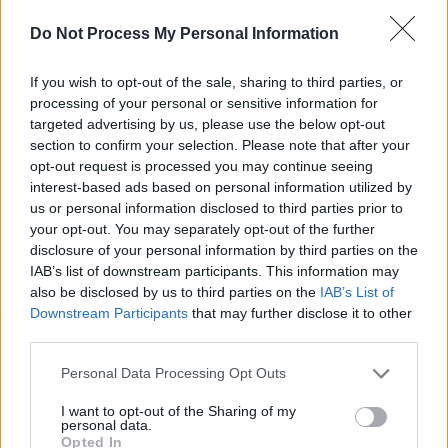
Do Not Process My Personal Information
If you wish to opt-out of the sale, sharing to third parties, or
processing of your personal or sensitive information for
targeted advertising by us, please use the below opt-out
News Santé
section to confirm your selection. Please note that after your
opt-out request is processed you may continue seeing
https://news-sante.fr
interest-based ads based on personal information utilized by
us or personal information disclosed to third parties prior to
your opt-out. You may separately opt-out of the further
ARTICLES CONNEXES
PLUS DE L'AUTEUR
disclosure of your personal information by third parties on the
IAB’s list of downstream participants. This information may
also be disclosed by us to third parties on the
IAB’s List of
Downstream Participants
that may further disclose it to other
third parties.
Santé
Santé
Santé
Canicule : les conseils
Éclipse du 12 août :
Un chewing-gum
Personal Data Processing Opt Outs
essentiels des
attention à la pénurie de
révolutionnaire pour
cardiologues pour
lunettes de sécurité
combattre le cancer
éviter le danger
buccal
I want to opt-out of the Sharing of my
personal data.
Opted In