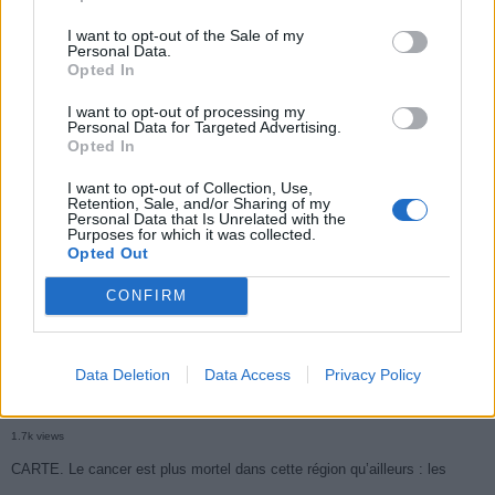
I want to opt-out of the Sale of my
Personal Data.
Populaires
Opted In
I want to opt-out of processing my
Personal Data for Targeted Advertising.
Médicament retiré en urgence pour risques graves et données falsifiées
Opted In
2.9k views
I want to opt-out of Collection, Use,
Retention, Sale, and/or Sharing of my
Ce cancer mortel explose chez les personnes nées après 1980 : le
Personal Data that Is Unrelated with the
Purposes for which it was collected.
symptôme à repérer
Opted Out
1.9k views
CONFIRM
Je suis cardiologue et voici le seul chocolat que je valide : c’est le
meilleur pour le cœur
1.8k views
Data Deletion
Data Access
Privacy Policy
Cancer du foie : Symptômes silencieux mais vitaux à connaître
1.7k views
CARTE. Le cancer est plus mortel dans cette région qu’ailleurs : les