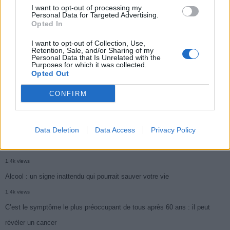
Ce cancer mortel explose chez les personnes nées après 1980 : le
I want to opt-out of processing my
Personal Data for Targeted Advertising.
symptôme à repérer
Opted In
1.9k views
I want to opt-out of Collection, Use,
Retention, Sale, and/or Sharing of my
Je suis cardiologue et voici le seul chocolat que je valide : c’est le
Personal Data that Is Unrelated with the
Purposes for which it was collected.
meilleur pour le cœur
Opted Out
1.7k views
CONFIRM
Cancer du foie : Symptômes silencieux mais vitaux à connaître
1.7k views
Data Deletion
Data Access
Privacy Policy
CARTE. Le cancer est plus mortel dans cette région qu’ailleurs : les
habitants appelés à la vigilance
1.4k views
Alcool : un signe inattendu qui pourrait sauver votre vie
1.4k views
C’est le symptôme le plus préoccupant de tous après 60 ans : il peut
révéler un cancer