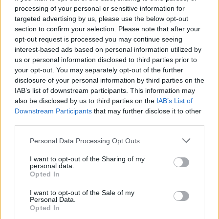
https://news-sante.fr
processing of your personal or sensitive information for
targeted advertising by us, please use the below opt-out
ARTICLES CONNEXES
PLUS DE L'AUTEUR
section to confirm your selection. Please note that after your
opt-out request is processed you may continue seeing
interest-based ads based on personal information utilized by
us or personal information disclosed to third parties prior to
your opt-out. You may separately opt-out of the further
disclosure of your personal information by third parties on the
Santé
Santé
Santé
IAB’s list of downstream participants. This information may
Canicule : les conseils
Éclipse du 12 août :
Un chewing-gum
also be disclosed by us to third parties on the
IAB’s List of
essentiels des
attention à la pénurie de
révolutionnaire pour
cardiologues pour
lunettes de sécurité
combattre le cancer
Downstream Participants
that may further disclose it to other
éviter le danger
buccal
third parties.
Personal Data Processing Opt Outs
I want to opt-out of the Sharing of my
Populaires
personal data.
Opted In
I want to opt-out of the Sale of my
Médicament retiré en urgence pour risques graves et données falsifiées
Personal Data.
Opted In
3k views