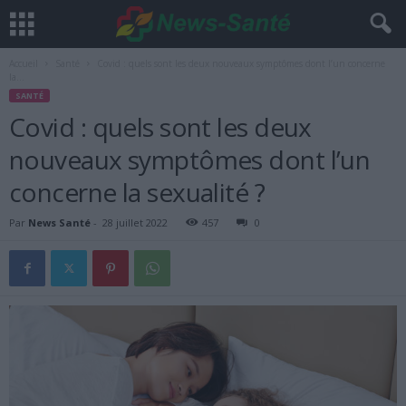
Accueil
Santé
Covid : quels sont les deux nouveaux symptômes dont l’un concerne
la...
SANTÉ
Covid : quels sont les deux
nouveaux symptômes dont l’un
concerne la sexualité ?
Par
News Santé
-
28 juillet 2022
457
0