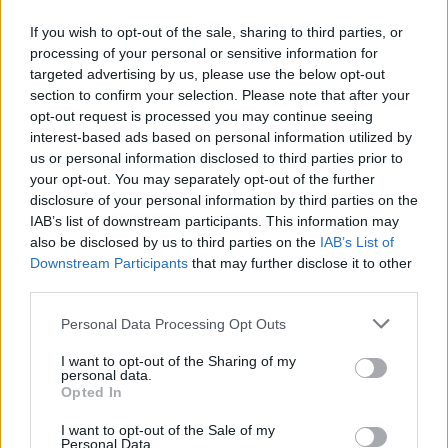
If you wish to opt-out of the sale, sharing to third parties, or
News Santé
processing of your personal or sensitive information for
targeted advertising by us, please use the below opt-out
https://news-sante.fr
section to confirm your selection. Please note that after your
opt-out request is processed you may continue seeing
ARTICLES CONNEXES
PLUS DE L'AUTEUR
interest-based ads based on personal information utilized by
us or personal information disclosed to third parties prior to
your opt-out. You may separately opt-out of the further
disclosure of your personal information by third parties on the
IAB’s list of downstream participants. This information may
also be disclosed by us to third parties on the
IAB’s List of
Santé
Santé
Santé
Downstream Participants
that may further disclose it to other
Canicule : les conseils
Éclipse du 12 août :
Un chewing-gum
essentiels des
third parties.
attention à la pénurie de
révolutionnaire pour
cardiologues pour
lunettes de sécurité
combattre le cancer
éviter le danger
buccal
Personal Data Processing Opt Outs
I want to opt-out of the Sharing of my
personal data.
Opted In
Populaires
I want to opt-out of the Sale of my
Personal Data.