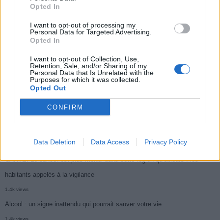
Opted In
Médicament retiré en urgence pour risques graves et données falsifiées
I want to opt-out of processing my
3k views
Personal Data for Targeted Advertising.
Opted In
Ce cancer mortel explose chez les personnes nées après 1980 : le
symptôme à repérer
I want to opt-out of Collection, Use,
Retention, Sale, and/or Sharing of my
1.9k views
Personal Data that Is Unrelated with the
Purposes for which it was collected.
Je suis cardiologue et voici le seul chocolat que je valide : c’est le
Opted Out
meilleur pour le cœur
CONFIRM
1.7k views
Cancer du foie : Symptômes silencieux mais vitaux à connaître
Data Deletion
Data Access
Privacy Policy
1.7k views
CARTE. Le cancer est plus mortel dans cette région qu’ailleurs : les
habitants appelés à la vigilance
1.4k views
Alcool : un signe inattendu qui pourrait sauver votre vie
1.4k views