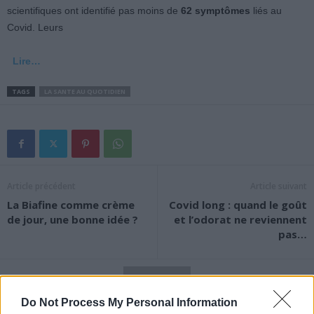
scientifiques ont identifié pas moins de
62 symptômes
liés au
Covid. Leurs
Lire…
TAGS
LA SANTE AU QUOTIDIEN
Article précédent
Article suivant
La Biafine comme crème
Covid long : quand le goût
de jour, une bonne idée ?
et l’odorat ne reviennent
pas…
Do Not Process My Personal Information