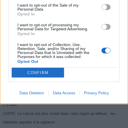
I want to opt-out of the Sale of my
Personal Data.
Populaires
Opted In
I want to opt-out of processing my
Médicament retiré en urgence pour risques graves et données falsifiées
Personal Data for Targeted Advertising.
Opted In
2.9k views
I want to opt-out of Collection, Use,
Ce cancer mortel explose chez les personnes nées après 1980 : le
Retention, Sale, and/or Sharing of my
Personal Data that Is Unrelated with the
symptôme à repérer
Purposes for which it was collected.
Opted Out
1.9k views
Je suis cardiologue et voici le seul chocolat que je valide : c’est le
CONFIRM
meilleur pour le cœur
1.8k views
Data Deletion
Data Access
Privacy Policy
Cancer du foie : Symptômes silencieux mais vitaux à connaître
1.7k views
CARTE. Le cancer est plus mortel dans cette région qu’ailleurs : les
habitants appelés à la vigilance