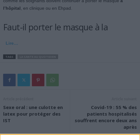
comme les soignants doivent continuer à porter le masque
à
l’hôpital
, en clinique ou en Ehpad.
Faut-il porter le masque à la
Lire…
TAGS
LA SANTE AU QUOTIDIEN
Article précédent
Article suivant
Sexe oral : une culotte en
Covid-19 : 55 % des
latex pour protéger des
patients hospitalisés
IST
souffrent encore deux ans
après