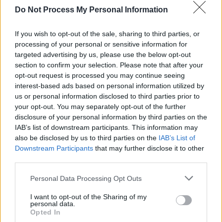
Do Not Process My Personal Information
If you wish to opt-out of the sale, sharing to third parties, or
processing of your personal or sensitive information for
targeted advertising by us, please use the below opt-out
News Santé
section to confirm your selection. Please note that after your
https://news-sante.fr
opt-out request is processed you may continue seeing
interest-based ads based on personal information utilized by
us or personal information disclosed to third parties prior to
ARTICLES CONNEXES
PLUS DE L'AUTEUR
your opt-out. You may separately opt-out of the further
disclosure of your personal information by third parties on the
IAB’s list of downstream participants. This information may
also be disclosed by us to third parties on the
IAB’s List of
Downstream Participants
that may further disclose it to other
third parties.
Santé
Santé
Santé
Canicule : les conseils
Éclipse du 12 août :
Un chewing-gum
essentiels des
attention à la pénurie de
révolutionnaire pour
Personal Data Processing Opt Outs
cardiologues pour
lunettes de sécurité
combattre le cancer
éviter le danger
buccal
I want to opt-out of the Sharing of my
personal data.
Opted In