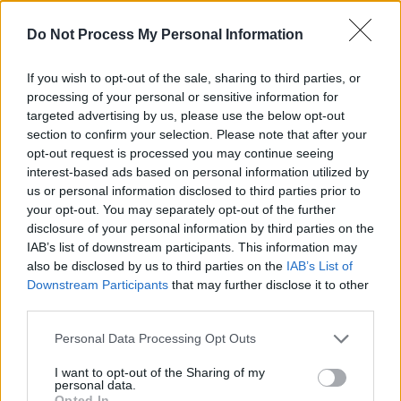
Do Not Process My Personal Information
If you wish to opt-out of the sale, sharing to third parties, or
processing of your personal or sensitive information for
targeted advertising by us, please use the below opt-out
section to confirm your selection. Please note that after your
News Santé
opt-out request is processed you may continue seeing
https://news-sante.fr
interest-based ads based on personal information utilized by
us or personal information disclosed to third parties prior to
your opt-out. You may separately opt-out of the further
ARTICLES CONNEXES
PLUS DE L'AUTEUR
disclosure of your personal information by third parties on the
IAB’s list of downstream participants. This information may
also be disclosed by us to third parties on the
IAB’s List of
Downstream Participants
that may further disclose it to other
third parties.
Santé
Santé
Santé
Personal Data Processing Opt Outs
Canicule : les conseils
Éclipse du 12 août :
Un chewing-gum
essentiels des
attention à la pénurie de
révolutionnaire pour
cardiologues pour
lunettes de sécurité
combattre le cancer
I want to opt-out of the Sharing of my
éviter le danger
buccal
personal data.
Opted In