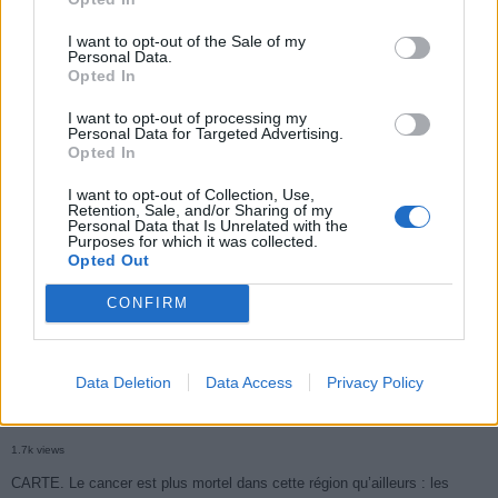
I want to opt-out of the Sale of my
Personal Data.
Opted In
Populaires
I want to opt-out of processing my
Personal Data for Targeted Advertising.
Médicament retiré en urgence pour risques graves et données falsifiées
Opted In
3k views
I want to opt-out of Collection, Use,
Retention, Sale, and/or Sharing of my
Ce cancer mortel explose chez les personnes nées après 1980 : le
Personal Data that Is Unrelated with the
Purposes for which it was collected.
symptôme à repérer
Opted Out
1.9k views
CONFIRM
Je suis cardiologue et voici le seul chocolat que je valide : c’est le
meilleur pour le cœur
Data Deletion
Data Access
Privacy Policy
1.7k views
Cancer du foie : Symptômes silencieux mais vitaux à connaître
1.7k views
CARTE. Le cancer est plus mortel dans cette région qu’ailleurs : les