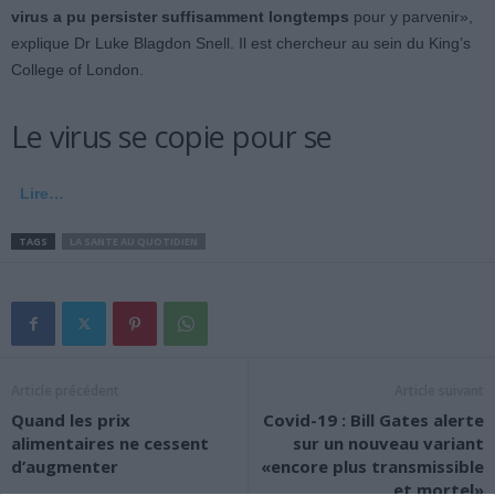
virus a pu persister suffisamment longtemps
pour y parvenir»,
explique Dr Luke Blagdon Snell. Il est chercheur au sein du King’s
College of London.
Le virus se copie pour se
Lire…
TAGS
LA SANTE AU QUOTIDIEN
Article précédent
Article suivant
Quand les prix
Covid-19 : Bill Gates alerte
alimentaires ne cessent
sur un nouveau variant
d’augmenter
«encore plus transmissible
et mortel»