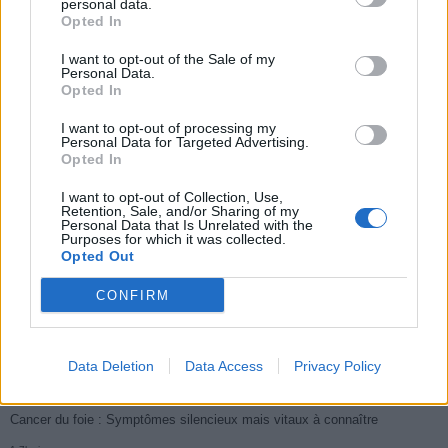
cardiologues pour
lunettes de sécurité
combattre le cancer
personal data.
éviter le danger
buccal
Opted In
I want to opt-out of the Sale of my
Personal Data.
Opted In
Populaires
I want to opt-out of processing my
Personal Data for Targeted Advertising.
Opted In
Médicament retiré en urgence pour risques graves et données falsifiées
I want to opt-out of Collection, Use,
Retention, Sale, and/or Sharing of my
3k views
Personal Data that Is Unrelated with the
Purposes for which it was collected.
Ce cancer mortel explose chez les personnes nées après 1980 : le
Opted Out
symptôme à repérer
CONFIRM
1.9k views
Je suis cardiologue et voici le seul chocolat que je valide : c’est le
meilleur pour le cœur
Data Deletion
Data Access
Privacy Policy
1.7k views
Cancer du foie : Symptômes silencieux mais vitaux à connaître