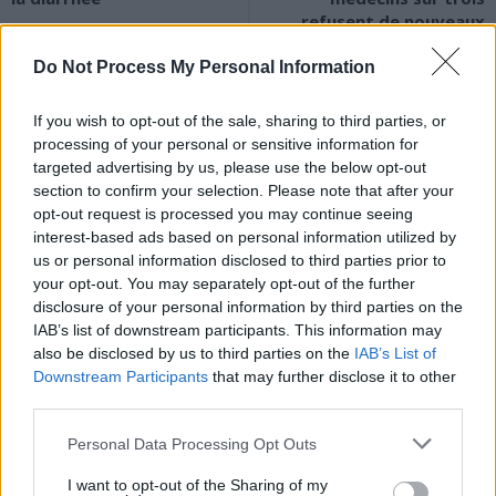
refusent de nouveaux
patients
Do Not Process My Personal Information
If you wish to opt-out of the sale, sharing to third parties, or
processing of your personal or sensitive information for
targeted advertising by us, please use the below opt-out
section to confirm your selection. Please note that after your
opt-out request is processed you may continue seeing
News Santé
interest-based ads based on personal information utilized by
https://news-sante.fr
us or personal information disclosed to third parties prior to
your opt-out. You may separately opt-out of the further
disclosure of your personal information by third parties on the
ARTICLES CONNEXES
PLUS DE L'AUTEUR
IAB’s list of downstream participants. This information may
also be disclosed by us to third parties on the
IAB’s List of
Downstream Participants
that may further disclose it to other
third parties.
Personal Data Processing Opt Outs
Santé
Santé
Santé
Canicule : les conseils
Éclipse du 12 août :
Un chewing-gum
essentiels des
I want to opt-out of the Sharing of my
attention à la pénurie de
révolutionnaire pour