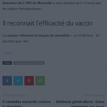
directeur de L’IHU de Marseille
a ainsi déclaré qu’il «n’avait pas
de religion thérapeutique».
Il reconnait l’efficacité du vaccin
Le
vaccin «diminue le risque de mortalité
», a-t-il déclaré. En
ajoutant que «les
Lire…
TAGS
LA SANTE AU QUOTIDIEN
Article précédent
Article suivant
5 remèdes naturels contre
Médecin généraliste : Deux
la diarrhée
médecins sur trois