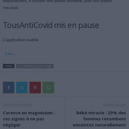
déplacement, à stocker son passe sanitaire, puis son passe
vaccinal.
TousAntiCovid mis en pause
L’application mobile
Lire…
TAGS
LA SANTE AU QUOTIDIEN
Article précédent
Article suivant
Carence en magnésium :
Bébé miracle : 20% des
ces signes à ne pas
femmes retombent
négliger
enceintes naturellement