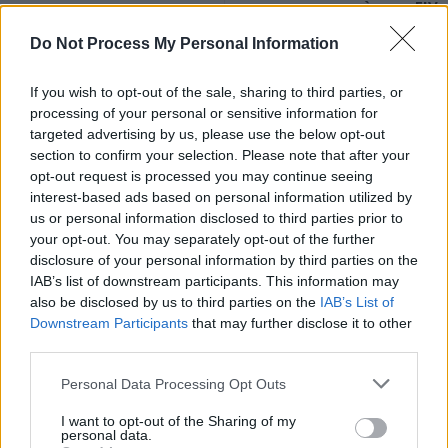
après une FIV
Do Not Process My Personal Information
If you wish to opt-out of the sale, sharing to third parties, or
processing of your personal or sensitive information for
targeted advertising by us, please use the below opt-out
section to confirm your selection. Please note that after your
News Santé
opt-out request is processed you may continue seeing
https://news-sante.fr
interest-based ads based on personal information utilized by
us or personal information disclosed to third parties prior to
your opt-out. You may separately opt-out of the further
ARTICLES CONNEXES
PLUS DE L'AUTEUR
disclosure of your personal information by third parties on the
IAB’s list of downstream participants. This information may
also be disclosed by us to third parties on the
IAB’s List of
Downstream Participants
that may further disclose it to other
third parties.
Santé
Santé
Santé
Personal Data Processing Opt Outs
Canicule : les conseils
Éclipse du 12 août :
Un chewing-gum
essentiels des
attention à la pénurie de
révolutionnaire pour
cardiologues pour
lunettes de sécurité
combattre le cancer
I want to opt-out of the Sharing of my
éviter le danger
buccal
personal data.