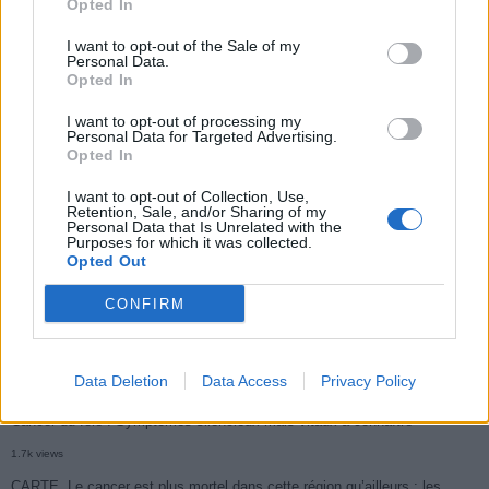
Opted In
I want to opt-out of the Sale of my
Personal Data.
Opted In
Populaires
I want to opt-out of processing my
Personal Data for Targeted Advertising.
Opted In
Médicament retiré en urgence pour risques graves et données falsifiées
2.9k views
I want to opt-out of Collection, Use,
Retention, Sale, and/or Sharing of my
Ce cancer mortel explose chez les personnes nées après 1980 : le
Personal Data that Is Unrelated with the
Purposes for which it was collected.
symptôme à repérer
Opted Out
1.9k views
CONFIRM
Je suis cardiologue et voici le seul chocolat que je valide : c’est le
meilleur pour le cœur
Data Deletion
Data Access
Privacy Policy
1.8k views
Cancer du foie : Symptômes silencieux mais vitaux à connaître
1.7k views
CARTE. Le cancer est plus mortel dans cette région qu’ailleurs : les