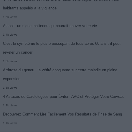
habitants appelés à la vigilance
1.5k views
Alcool : un signe inattendu qui pourrait sauver votre vie
1.4k views
C’est le symptôme le plus préoccupant de tous après 60 ans : il peut
révéler un cancer
1.3k views
Arthrose du genou : la vérité choquante sur cette maladie en pleine
expansion
1.3k views
4 Astuces de Cardiologues pour Éviter l’AVC et Protéger Votre Cerveau
1.2k views
Découvrez Comment Lire Facilement Vos Résultats de Prise de Sang
1.1k views