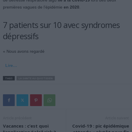
de détresse respiratoire aigu
lié à la Covid-19
lors des deux
premières vagues de l’épidémie
en 2020
.
7 patients sur 10 avec syndromes
dépressifs
« Nous avons regardé
Lire…
TAGS
LA SANTE AU QUOTIDIEN
Article précédent
Article suivant
Vacances : c’est quoi
Covid-19 : pic épidémique