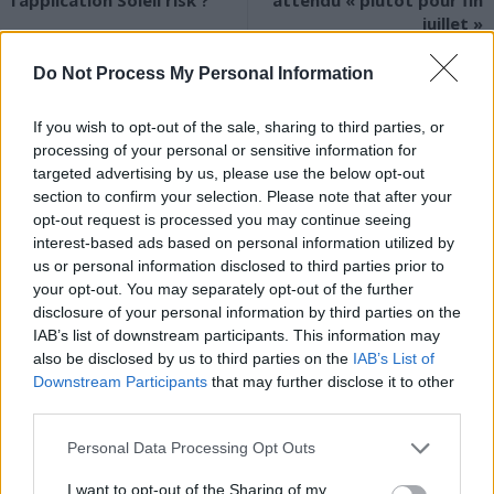
l’application Soleil risk ?
attendu « plutôt pour fin
juillet »
Do Not Process My Personal Information
If you wish to opt-out of the sale, sharing to third parties, or
processing of your personal or sensitive information for
targeted advertising by us, please use the below opt-out
section to confirm your selection. Please note that after your
News Santé
opt-out request is processed you may continue seeing
https://news-sante.fr
interest-based ads based on personal information utilized by
us or personal information disclosed to third parties prior to
your opt-out. You may separately opt-out of the further
ARTICLES CONNEXES
PLUS DE L'AUTEUR
disclosure of your personal information by third parties on the
IAB’s list of downstream participants. This information may
also be disclosed by us to third parties on the
IAB’s List of
Downstream Participants
that may further disclose it to other
third parties.
Santé
Santé
Santé
Personal Data Processing Opt Outs
Canicule : les conseils
Éclipse du 12 août :
Un chewing-gum
essentiels des
attention à la pénurie de
révolutionnaire pour
cardiologues pour
lunettes de sécurité
combattre le cancer
éviter le danger
buccal
I want to opt-out of the Sharing of my