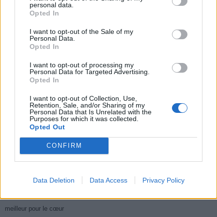
personal data.
Opted In
I want to opt-out of the Sale of my
Personal Data.
Opted In
Populaires
I want to opt-out of processing my
Personal Data for Targeted Advertising.
Médicament retiré en urgence pour risques graves et données falsifiées
Opted In
2.9k views
I want to opt-out of Collection, Use,
Retention, Sale, and/or Sharing of my
Ce cancer mortel explose chez les personnes nées après 1980 : le
Personal Data that Is Unrelated with the
Purposes for which it was collected.
symptôme à repérer
Opted Out
1.9k views
CONFIRM
Je suis infirmière en soins palliatifs : un mois avant le départ, les patients
commencent tous à faire cette chose étrange
Data Deletion
Data Access
Privacy Policy
1.8k views
Je suis cardiologue et voici le seul chocolat que je valide : c’est le
meilleur pour le cœur