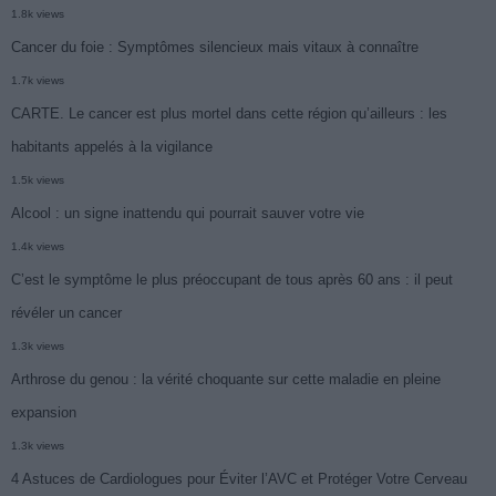
1.8k views
Cancer du foie : Symptômes silencieux mais vitaux à connaître
1.7k views
CARTE. Le cancer est plus mortel dans cette région qu’ailleurs : les
habitants appelés à la vigilance
1.5k views
Alcool : un signe inattendu qui pourrait sauver votre vie
1.4k views
C’est le symptôme le plus préoccupant de tous après 60 ans : il peut
révéler un cancer
1.3k views
Arthrose du genou : la vérité choquante sur cette maladie en pleine
expansion
1.3k views
4 Astuces de Cardiologues pour Éviter l’AVC et Protéger Votre Cerveau