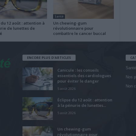
Santé
 du 12 août : attention à
Un chewing-gum
rie de lunettes de
révolutionnaire pour
é
combattre le cancer buccal
ENCORE PLUS D'ARTICLES
CA
Santé
Canicule : les conseils
essentiels des cardiologues
Nos p
pour éviter le danger
Non c
5 août 2026
Éclipse du 12 août : attention
à la pénurie de lunettes...
5 août 2026
Un chewing-gum
révolutionnaire pour