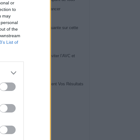
sonal or
 60 ans : il peut révéler un cancer
ection to
ou may
iews
 personal
ose du genou : la vérité choquante sur cette
out of the
 downstream
ie en pleine expansion
B’s List of
iews
uces de Cardiologues pour Éviter l’AVC et
ger Votre Cerveau
iews
vrez Comment Lire Facilement Vos Résultats
ise de Sang
iews