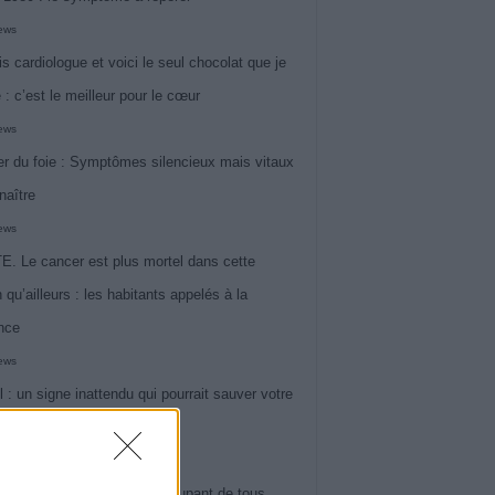
iews
is cardiologue et voici le seul chocolat que je
 : c’est le meilleur pour le cœur
iews
r du foie : Symptômes silencieux mais vitaux
naître
iews
. Le cancer est plus mortel dans cette
 qu’ailleurs : les habitants appelés à la
ance
iews
l : un signe inattendu qui pourrait sauver votre
iews
 le symptôme le plus préoccupant de tous