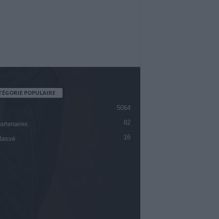
TÉGORIE POPULAIRE
5064
82
artenaires
16
lassé