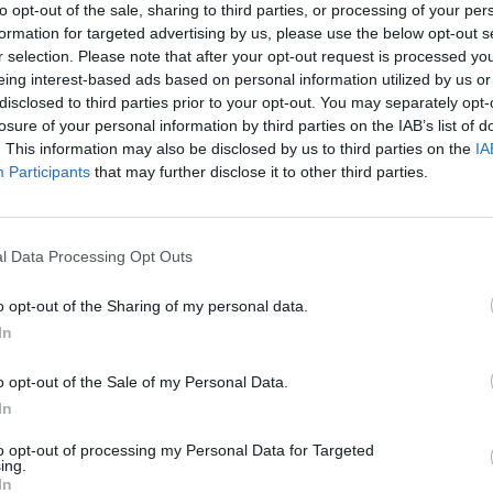
boutons de fièvre peuvent être douloureux et ne sont pas
to opt-out of the sale, sharing to third parties, or processing of your per
ces pour s’en débarrasser rapidement.
après
formation for targeted advertising by us, please use the below opt-out s
r selection. Please note that after your opt-out request is processed y
1.3k v
eing interest-based ads based on personal information utilized by us or
r ?
Arthr
disclosed to third parties prior to your opt-out. You may separately opt-
losure of your personal information by third parties on the IAB’s list of
malad
. This information may also be disclosed by us to third parties on the
IA
t une maladie infectieuse bénigne, due à un virus très
1.3k v
Participants
that may further disclose it to other third parties.
ect ou indirect avec une personne infectée. Elle se déclare
4 Ast
 ampoules, au niveau de la bouche.
Proté
l Data Processing Opt Outs
s premiers symptômes, à savoir des fourmillements et avant
1.2k v
Décou
o opt-out of the Sharing of my personal data.
de Pr
In
1.1k v
o opt-out of the Sale of my Personal Data.
In
to opt-out of processing my Personal Data for Targeted
ing.
In