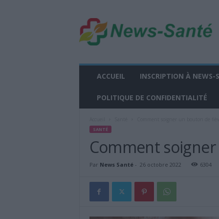
n
e
w
s
-
s
a
ACCUEIL
INSCRIPTION À NEWS-
n
t
POLITIQUE DE CONFIDENTIALITÉ
e
.
Accueil
Santé
Comment soigner un bouton de fièv
f
SANTÉ
r
Comment soigner u
Par
News Santé
-
26 octobre 2022
6304