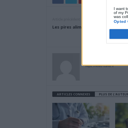
I want t
of my P
was col
Article précédent
Opted 
Les pires aliments pour vos reins
News Santé
https://news-sante.fr
ARTICLES CONNEXES
PLUS DE L'AUTEU