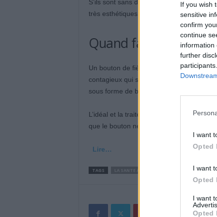
S’ils sont sans danger pour la santé, les 
If you wish 
très esthétiques. Mais il existe des astu
sensitive in
confirm you
continue se
Quand faut-il les traite
information 
further disc
participants
Un bouton de fièvre », ou herpès labial es
Downstream 
contagieux qui se transmet par contact dir
sous forme de bulles, comme des petites
Persona
L’idéal et la traiter dès qu’on ressent le
que le bouton ne
I want t
Opted 
Lire…
I want t
TAGS
LA SANTE AU QUOTIDIEN
Opted 
I want 
Advertis
Opted 