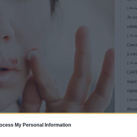
1.9k v
Je su
valide
1.7k v
Cance
à con
1.7k v
CARTE
région
vigil
1.5k v
Alcoo
vie
ocess My Personal Information
1.4k v
C’est