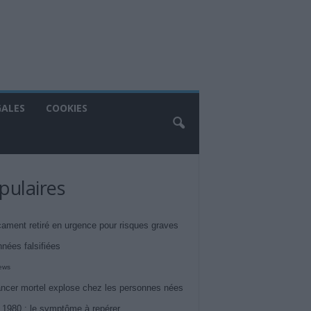
GALES
COOKIES
pulaires
ament retiré en urgence pour risques graves
nnées falsifiées
iews
ncer mortel explose chez les personnes nées
 1980 : le symptôme à repérer