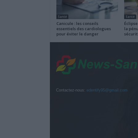
Santé
Santé
Canicule : les conseils
Éclipse
essentiels des cardiologues
la pénu
pour éviter le danger
sécurit
Contactez-nous:
edentify95@gmail.com