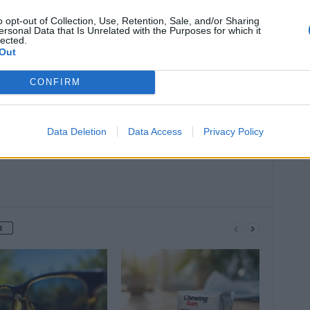
o opt-out of Collection, Use, Retention, Sale, and/or Sharing
ersonal Data that Is Unrelated with the Purposes for which it
lected.
Article suivant
Out
Vos pets en disent long sur votre état
de santé
CONFIRM
Data Deletion
Data Access
Privacy Policy
R