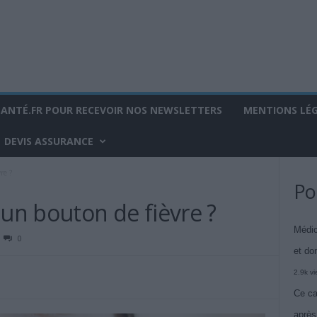
SANTÉ.FR POUR RECEVOIR NOS NEWSLETTERS
MENTIONS LÉ
DEVIS ASSURANCE
re ?
Po
n bouton de fièvre ?
Médic
0
et do
2.9k v
Ce ca
après