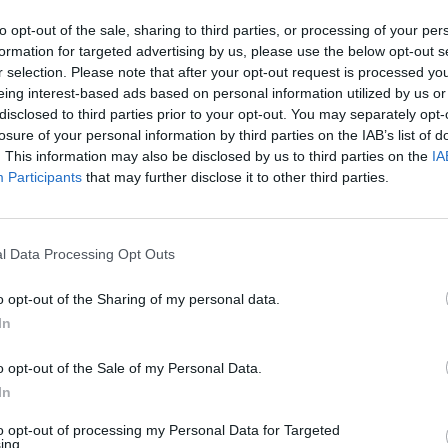
après
to opt-out of the sale, sharing to third parties, or processing of your per
instantanément, en revanche, on peut accélérer sa guérison
formation for targeted advertising by us, please use the below opt-out s
1.3k v
ement.
r selection. Please note that after your opt-out request is processed y
Arthr
eing interest-based ads based on personal information utilized by us or
disclosed to third parties prior to your opt-out. You may separately opt-
malad
 ?
losure of your personal information by third parties on the IAB’s list of
1.3k v
. This information may also be disclosed by us to third parties on the
IA
Participants
that may further disclose it to other third parties.
4 Ast
 résultat d’une hémorragie sous-cutanée. L’ecchymose, ou
ion, le sang s’échappe des vaisseaux sanguins
Proté
un hématome, le sang s’étend plus profondément sous la
1.2k v
formation d’un amas de sang sous la peau.
l Data Processing Opt Outs
Dents
o opt-out of the Sharing of my personal data.
sauve
uleurs : rouge à bleu,
In
1k vie
o opt-out of the Sale of my Personal Data.
In
to opt-out of processing my Personal Data for Targeted
ing.