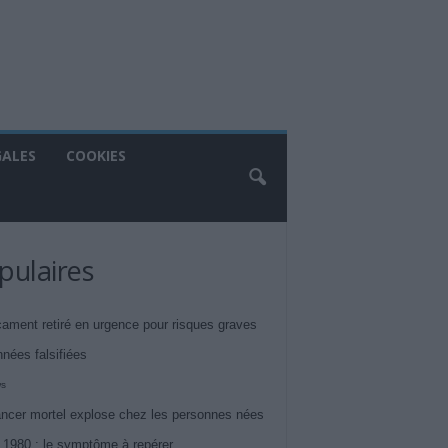
GALES
COOKIES
pulaires
ament retiré en urgence pour risques graves
nnées falsifiées
ws
ncer mortel explose chez les personnes nées
 1980 : le symptôme à repérer