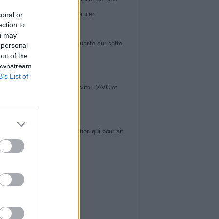
 60 ans : il peut révéler un cancer
sonal or
ection to
iews
ou may
ose du genou : la vérité choquante sur cette
 personal
out of the
ie en pleine expansion
 downstream
iews
B’s List of
uces de Cardiologues pour Éviter l’AVC et
ger Votre Cerveau
iews
 et cœur : la nouvelle révélation qui pourrait
r votre vie
ws