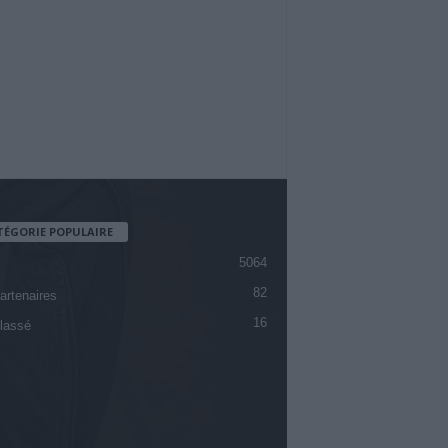
TÉGORIE POPULAIRE
5064
82
artenaires
16
lassé