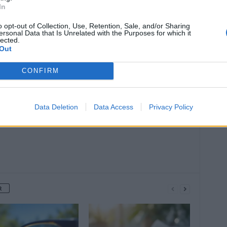
In
o opt-out of Collection, Use, Retention, Sale, and/or Sharing
ersonal Data that Is Unrelated with the Purposes for which it
lected.
Out
Article suivant
Les bienfaits de l’huile d’olive
CONFIRM
Data Deletion
Data Access
Privacy Policy
R