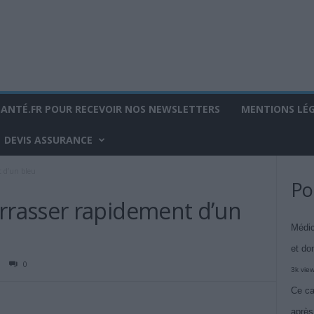
SANTÉ.FR POUR RECEVOIR NOS NEWSLETTERS
MENTIONS LÉ
DEVIS ASSURANCE
 d’un bleu
Po
rasser rapidement d’un
Médic
et do
0
3k vie
Ce ca
après