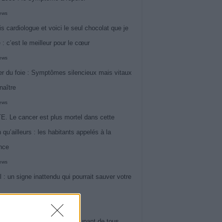
iews
is cardiologue et voici le seul chocolat que je
 : c’est le meilleur pour le cœur
iews
r du foie : Symptômes silencieux mais vitaux
naître
iews
. Le cancer est plus mortel dans cette
 qu’ailleurs : les habitants appelés à la
ance
iews
l : un signe inattendu qui pourrait sauver votre
iews
 le symptôme le plus préoccupant de tous