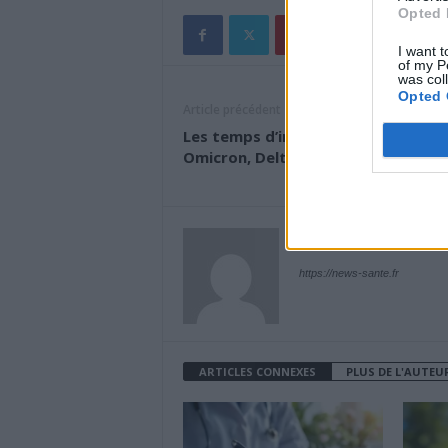
Opted 
I want t
of my P
was col
Opted 
Article précédent
Les temps d’incubations du covid :
Omicron, Delta, B.Q.1.1
News Santé
https://news-sante.fr
ARTICLES CONNEXES
PLUS DE L'AUTEU