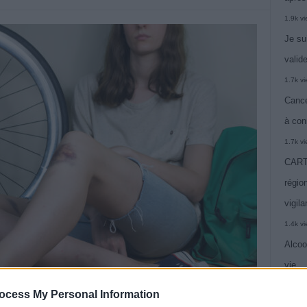
1.9k v
Je su
valide
1.7k v
Cance
à con
1.7k v
CARTE
région
vigil
1.4k v
Alcoo
vie
1.4k v
ocess My Personal Information
C’est