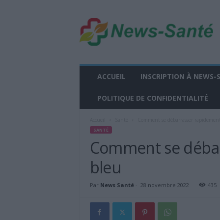
n
e
w
s
-
s
a
ACCUEIL
INSCRIPTION À NEWS-
n
t
POLITIQUE DE CONFIDENTIALITÉ
e
.
Accueil
Santé
Comment se débarrasser rapidement
f
SANTÉ
r
Comment se débar
bleu
Par
News Santé
-
28 novembre 2022
435