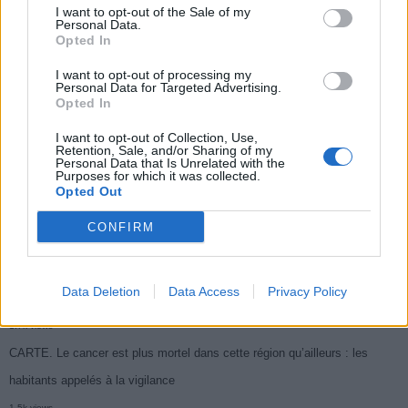
I want to opt-out of the Sale of my
Populaires
Personal Data.
Opted In
I want to opt-out of processing my
Médicament retiré en urgence pour risques graves et données falsifiées
Personal Data for Targeted Advertising.
Opted In
2.9k views
Ce cancer mortel explose chez les personnes nées après 1980 : le
I want to opt-out of Collection, Use,
Retention, Sale, and/or Sharing of my
symptôme à repérer
Personal Data that Is Unrelated with the
Purposes for which it was collected.
1.9k views
Opted Out
Je suis cardiologue et voici le seul chocolat que je valide : c’est le
CONFIRM
meilleur pour le cœur
1.8k views
Data Deletion
Data Access
Privacy Policy
Cancer du foie : Symptômes silencieux mais vitaux à connaître
1.7k views
CARTE. Le cancer est plus mortel dans cette région qu’ailleurs : les
habitants appelés à la vigilance
1.5k views