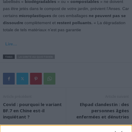
labellisés «
biodégradables
» ou «
compostables
» ne doivent
pas être jetés dans le compost de votre jardin, prévient l’Anses. Car
certains
microplastiques
de ces emballages
ne peuvent pas se
dissoudre
complètement et
restent polluants.
« La dégradation
totale de tels matériaux n’est pas garantie
Lire…
TAGS
LA SANTE AU QUOTIDIEN
Article précédent
Article suivant
Covid : pourquoi le variant
Ehpad clandestin : des
BF.7 en Chine est-il
personnes âgées
inquiétant ?
enfermées et dénutries