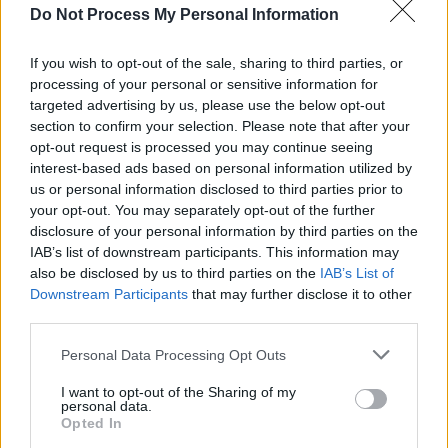
Do Not Process My Personal Information
If you wish to opt-out of the sale, sharing to third parties, or
processing of your personal or sensitive information for
targeted advertising by us, please use the below opt-out
News Santé
section to confirm your selection. Please note that after your
https://news-sante.fr
opt-out request is processed you may continue seeing
interest-based ads based on personal information utilized by
us or personal information disclosed to third parties prior to
ARTICLES CONNEXES
PLUS DE L'AUTEUR
your opt-out. You may separately opt-out of the further
disclosure of your personal information by third parties on the
IAB’s list of downstream participants. This information may
also be disclosed by us to third parties on the
IAB’s List of
Downstream Participants
that may further disclose it to other
third parties.
Santé
Santé
Santé
Canicule : les conseils
Éclipse du 12 août :
Un chewing-gum
essentiels des
attention à la pénurie de
révolutionnaire pour
Personal Data Processing Opt Outs
cardiologues pour
lunettes de sécurité
combattre le cancer
éviter le danger
buccal
I want to opt-out of the Sharing of my
personal data.
Opted In