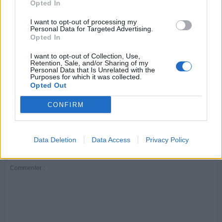
Opted In
ARTICLES CONNEXES
PLUS DE L'AUTEUR
I want to opt-out of processing my
Personal Data for Targeted Advertising.
Opted In
I want to opt-out of Collection, Use,
Retention, Sale, and/or Sharing of my
Personal Data that Is Unrelated with the
Purposes for which it was collected.
Santé
Santé
Santé
Opted Out
Canicule : les conseils
Éclipse du 12 août :
Un chewing-gum
essentiels des
attention à la pénurie de
révolutionnaire pour
cardiologues pour
lunettes de sécurité
combattre le cancer
CONFIRM
éviter le danger
buccal
Data Deletion
Data Access
Privacy Policy
LAISSER UN COMMENTAIRE