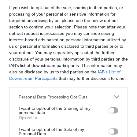
cancer risk
, Nature Medicine, juin 2026
If you wish to opt-out of the sale, sharing to third parties, or
processing of your personal or sensitive information for
targeted advertising by us, please use the below opt-out
section to confirm your selection. Please note that after your
opt-out request is processed you may continue seeing
interest-based ads based on personal information utilized by
us or personal information disclosed to third parties prior to
your opt-out. You may separately opt-out of the further
Article précédent
Article suivant
disclosure of your personal information by third parties on the
Marche japonaise : 5
Le régime hyperprotéiné :
IAB’s list of downstream participants. This information may
bienfaits surprenants
la nouvelle tendance qui
also be disclosed by us to third parties on the
IAB’s List of
pour votre corps
pourrait augmenter votre
Downstream Participants
that may further disclose it to other
risque de cancer
third parties.
Personal Data Processing Opt Outs
I want to opt-out of the Sharing of my
personal data.
Opted In
I want to opt-out of the Sale of my
news
Personal Data.