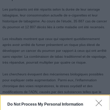
Les participants ont été répartis selon la durée de leur sevrage
tabagique, leur consommation actuelle de e-cigarettes et leur
historique de tabagisme. Au cours de l’étude, 35 887 cas de cancer
du poumon et 12 807 décès liés à cette maladie ont été recensés.
Les résultats montrent que ceux qui vapotent quotidiennement
après avoir arrêté de fumer présentent un risque plus élevé de
développer un cancer du poumon par rapport à ceux qui ont arrêté
sans vapoter. La combinaison de tabac traditionnel et de vapotage,
très répandue, pourrait multiplier par quatre ce risque.
Les chercheurs évoquent des mécanismes biologiques possibles
pour expliquer cette augmentation. Parmi eux, l’inflammation
chronique des voies respiratoires, le stress oxydatif et des
modifications de l’ADN, causés par des substances telles que le
formaldéhyde présente dans les aérosols de vape.
Do Not Process My Personal Information
Source :
Electronic cigarette use after smoking cessation and lung