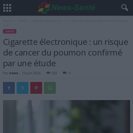
Accueil
Santé
Cigarette électronique : un risque de cancer du poumon confirmé par
une...
SANTÉ
Cigarette électronique : un risque
de cancer du poumon confirmé
par une étude
Par
news
-
15 juin 2026
653
0