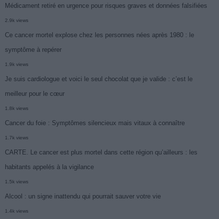
Médicament retiré en urgence pour risques graves et données falsifiées
2.9k views
Ce cancer mortel explose chez les personnes nées après 1980 : le
symptôme à repérer
1.9k views
Je suis cardiologue et voici le seul chocolat que je valide : c’est le
meilleur pour le cœur
1.8k views
Cancer du foie : Symptômes silencieux mais vitaux à connaître
1.7k views
CARTE. Le cancer est plus mortel dans cette région qu’ailleurs : les
habitants appelés à la vigilance
1.5k views
Alcool : un signe inattendu qui pourrait sauver votre vie
1.4k views