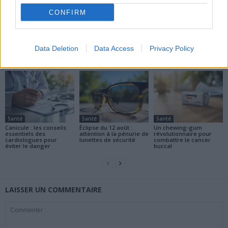
CONFIRM
news
Data Deletion
Data Access
Privacy Policy
ARTICLES CONNEXES
PLUS DE L'AUTEUR
Santé
Santé
Santé
Canicule : les conseils
Éclipse du 12 août :
Un chewing-gum
essentiels des
attention à la pénurie de
révolutionnaire pour
cardiologues pour
lunettes de sécurité
combattre le cancer
éviter le danger
buccal
LAISSER UN COMMENTAIRE