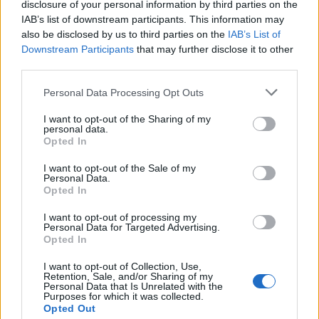
disclosure of your personal information by third parties on the
supplémentaires sont nécessaires pour confirmer ces effets sur
IAB’s list of downstream participants. This information may
une période plus longue et dans des groupes plus diversifiés. Enfin,
also be disclosed by us to third parties on the
IAB’s List of
pour les personnes ayant des problèmes digestifs ou suivant
Downstream Participants
that may further disclose it to other
third parties.
certains traitements, il est conseillé de consulter un professionnel
avant de commencer un tel supplément.
Personal Data Processing Opt Outs
I want to opt-out of the Sharing of my
personal data.
Opted In
I want to opt-out of the Sale of my
Personal Data.
Opted In
Article précédent
Article suivant
Attention aux UV : les
Comment préserver votre
I want to opt-out of processing my
dangers invisibles pour
vue après 60 ans : conseils
Personal Data for Targeted Advertising.
vos yeux
Opted In
essentiels et astuces
I want to opt-out of Collection, Use,
Retention, Sale, and/or Sharing of my
Personal Data that Is Unrelated with the
Purposes for which it was collected.
Opted Out