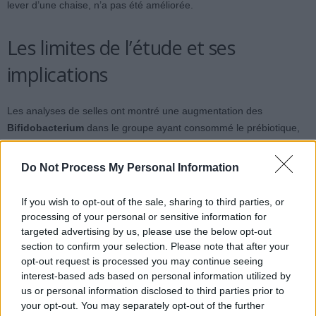
lever d’une chaise, n’a pas été améliorée.
Les limites de l’étude et ses
implications
Les analyses de selles ont montré une augmentation des
Bifidobacterium
dans le groupe ayant consommé le prébiotique,
ce qui supporte l’hypothèse d’un lien entre intestin et cerveau.
Cependant, l’étude a duré seulement trois mois, avec un nombre
Do Not Process My Personal Information
limité de participants, principalement des femmes. Elle ne permet
pas de conclure à une protection contre la maladie d’Alzheimer ni à
If you wish to opt-out of the sale, sharing to third parties, or
un effet durable à long terme.
processing of your personal or sensitive information for
targeted advertising by us, please use the below opt-out
Concernant la tolérance, certains participants ont signalé des
section to confirm your selection. Please note that after your
opt-out request is processed you may continue seeing
ballonnements ou une gêne digestive légère, sans événements
interest-based ads based on personal information utilized by
graves. La gériatre Claire Steves rappelle que ces fibres végétales
us or personal information disclosed to third parties prior to
sont peu coûteuses, disponibles sans ordonnance, et pourraient
your opt-out. You may separately opt-out of the further
bénéficier à un large public. Elle souligne aussi que des recherches