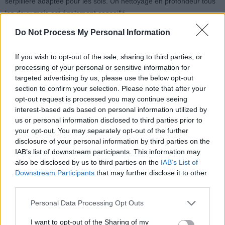
serpillière adaptée pour les sols. Un nettoyage en profondeur tous
les deux mois est également conseillé.
Do Not Process My Personal Information
Dans un foyer avec des enfants, des animaux ou des personnes
très allergiques, il est utile de passer l’aspirateur sous les meubles
If you wish to opt-out of the sale, sharing to third parties, or
une à deux fois par semaine. Il est également important d’aérer
processing of your personal or sensitive information for
chaque jour pendant une vingtaine de minutes, de maintenir une
targeted advertising by us, please use the below opt-out
humidité inférieure à 50 %, et d’utiliser un purificateur d’air si
section to confirm your selection. Please note that after your
nécessaire. Enfin, éviter de stocker des cartons ou des objets sous
opt-out request is processed you may continue seeing
interest-based ads based on personal information utilized by
le lit peut aussi contribuer à améliorer la qualité de l’air intérieur.
us or personal information disclosed to third parties prior to
your opt-out. You may separately opt-out of the further
disclosure of your personal information by third parties on the
IAB’s list of downstream participants. This information may
also be disclosed by us to third parties on the
IAB’s List of
Downstream Participants
that may further disclose it to other
third parties.
Article précédent
Article suivant
Huiles essentielles : les
Cancer du pancréas : le
Personal Data Processing Opt Outs
dangers cachés que vous
danger silencieux à
devez connaître
connaître absolument
I want to opt-out of the Sharing of my