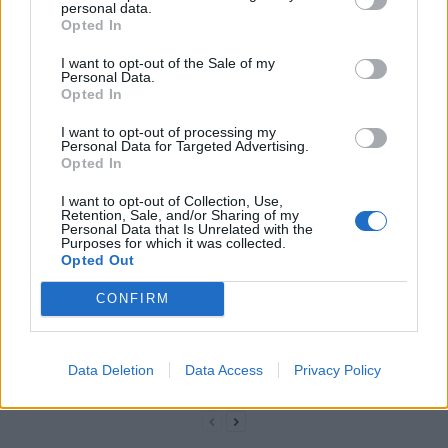
personal data.
Opted In
I want to opt-out of the Sale of my
Personal Data.
Opted In
I want to opt-out of processing my
Personal Data for Targeted Advertising.
news
Opted In
I want to opt-out of Collection, Use,
ARTICLES CONNEXES
PLUS DE L'AUTEUR
Retention, Sale, and/or Sharing of my
Personal Data that Is Unrelated with the
Purposes for which it was collected.
Opted Out
CONFIRM
Santé
Santé
Santé
Canicule : les conseils
Éclipse du 12 août :
Un chewing-gum
essentiels des
attention à la pénurie de
révolutionnaire pour
Data Deletion
Data Access
Privacy Policy
cardiologues pour
lunettes de sécurité
combattre le cancer
éviter le danger
buccal