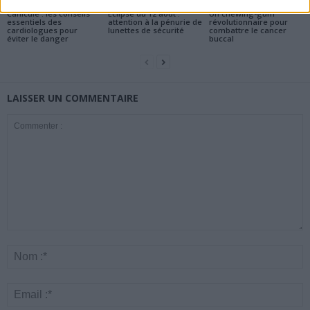
Santé
Santé
Santé
Canicule : les conseils
Éclipse du 12 août :
Un chewing-gum
essentiels des
attention à la pénurie de
révolutionnaire pour
cardiologues pour
lunettes de sécurité
combattre le cancer
éviter le danger
buccal
LAISSER UN COMMENTAIRE