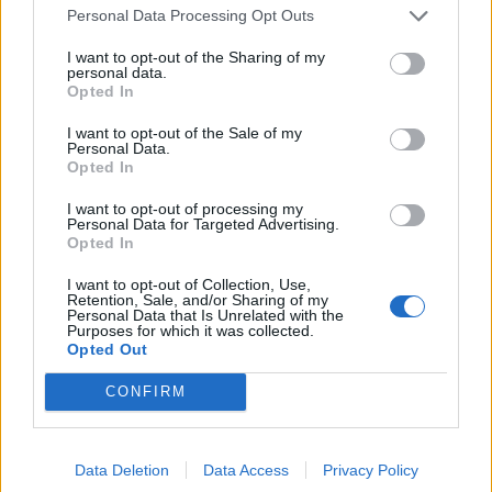
Personal Data Processing Opt Outs
Article précédent
Article suivant
Ce que vous oubliez dans
Céline Dion à 58 ans : son
I want to opt-out of the Sharing of my
votre ménage vous cause
secret minceur dévoilé par
personal data.
Opted In
des allergies
Fabien Lecoeuvre
insoupçonnées
I want to opt-out of the Sale of my
Personal Data.
Opted In
I want to opt-out of processing my
Personal Data for Targeted Advertising.
Opted In
I want to opt-out of Collection, Use,
news
Retention, Sale, and/or Sharing of my
Personal Data that Is Unrelated with the
Purposes for which it was collected.
Opted Out
ARTICLES CONNEXES
PLUS DE L'AUTEUR
CONFIRM
Data Deletion
Data Access
Privacy Policy