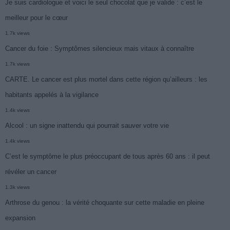
Je suis cardiologue et voici le seul chocolat que je valide : c’est le
meilleur pour le cœur
1.7k views
Cancer du foie : Symptômes silencieux mais vitaux à connaître
1.7k views
CARTE. Le cancer est plus mortel dans cette région qu’ailleurs : les
habitants appelés à la vigilance
1.4k views
Alcool : un signe inattendu qui pourrait sauver votre vie
1.4k views
C’est le symptôme le plus préoccupant de tous après 60 ans : il peut
révéler un cancer
1.3k views
Arthrose du genou : la vérité choquante sur cette maladie en pleine
expansion