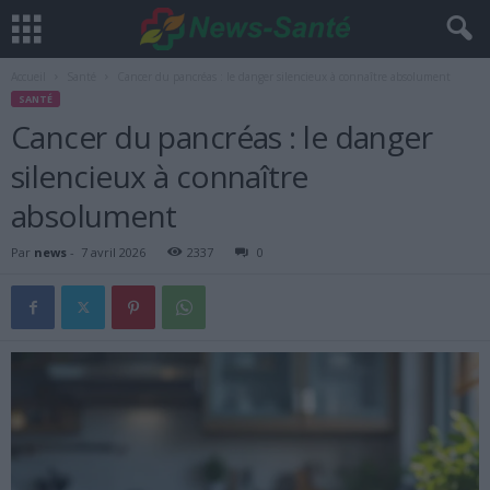
Accueil
Santé
Cancer du pancréas : le danger silencieux à connaître absolument
SANTÉ
Cancer du pancréas : le danger
silencieux à connaître
absolument
Par
news
-
7 avril 2026
2337
0