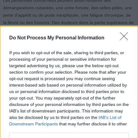
Les personnes concernées peuvent aussi ressentir des
démangeaisons cutanées, une urine foncée, des selles pâles, une
perte d’appétit ou de poids inexpliquée, une fatigue chronique, de
la fièvre ou des frissons. Des douleurs dans la partie supérieure de
l’abdomen ou dans le dos, qui s’aggravent en mangeant ou en
étant allongé, peuvent également apparaître. Enfin, des troubles
Do Not Process My Personal Information
digestifs comme diarrhée, constipation, ballonnements, nausées ou
vomissements sont aussi des symptômes possibles.
If you wish to opt-out of the sale, sharing to third parties, or
processing of your personal or sensitive information for
targeted advertising by us, please use the below opt-out
Il est important de souligner que ces symptômes sont fréquents et
section to confirm your selection. Please note that after your
peuvent être liés à d’autres maladies. Le National Health System
opt-out request is processed you may continue seeing
britannique recommande de consulter un médecin généraliste si
interest-based ads based on personal information utilized by
ces signes apparaissent, même s’ils ne signifient pas forcément un
us or personal information disclosed to third parties prior to
cancer du pancréas.
your opt-out. You may separately opt-out of the further
disclosure of your personal information by third parties on the
IAB’s list of downstream participants. This information may
also be disclosed by us to third parties on the
IAB’s List of
Downstream Participants
that may further disclose it to other
third parties.