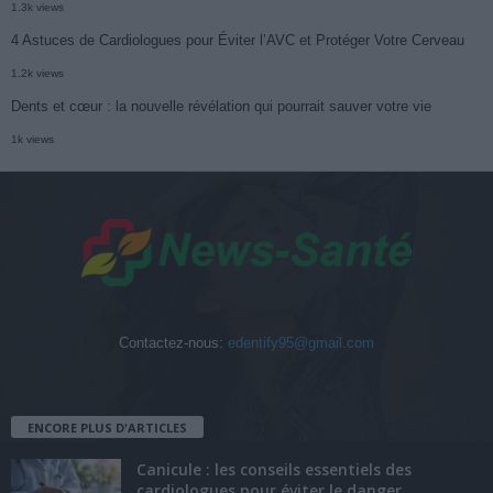
1.3k views
4 Astuces de Cardiologues pour Éviter l’AVC et Protéger Votre Cerveau
1.2k views
Dents et cœur : la nouvelle révélation qui pourrait sauver votre vie
1k views
Contactez-nous:
edentify95@gmail.com
ENCORE PLUS D'ARTICLES
Canicule : les conseils essentiels des
cardiologues pour éviter le danger