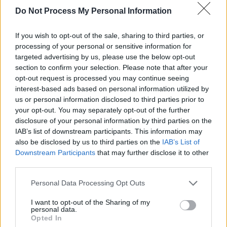
régulière.
Do Not Process My Personal Information
De plus, la sédentarité est associée à un risque accru de
If you wish to opt-out of the sale, sharing to third parties, or
dépression et d’insomnie, ce qui souligne l’importance de rester
processing of your personal or sensitive information for
actif au quotidien pour préserver sa santé mentale et physique.
targeted advertising by us, please use the below opt-out
section to confirm your selection. Please note that after your
opt-out request is processed you may continue seeing
interest-based ads based on personal information utilized by
us or personal information disclosed to third parties prior to
your opt-out. You may separately opt-out of the further
disclosure of your personal information by third parties on the
IAB’s list of downstream participants. This information may
Article précédent
Article suivant
also be disclosed by us to third parties on the
IAB’s List of
Les secrets des
Les habitudes qui
Downstream Participants
that may further disclose it to other
centenaires des zones
compromettent votre
third parties.
bleues pour une vie longue
santé à vie
et saine
Personal Data Processing Opt Outs
I want to opt-out of the Sharing of my
personal data.
Opted In