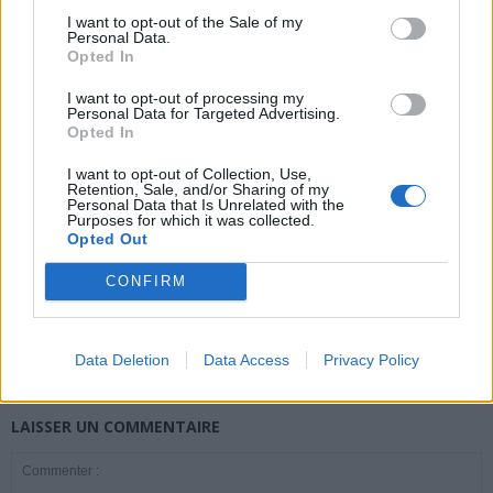
I want to opt-out of the Sale of my
Personal Data.
Opted In
news
I want to opt-out of processing my
Personal Data for Targeted Advertising.
Opted In
ARTICLES CONNEXES
PLUS DE L'AUTEUR
I want to opt-out of Collection, Use,
Retention, Sale, and/or Sharing of my
Personal Data that Is Unrelated with the
Purposes for which it was collected.
Opted Out
Santé
Santé
Santé
CONFIRM
Canicule : les conseils
Éclipse du 12 août :
Un chewing-gum
essentiels des
attention à la pénurie de
révolutionnaire pour
cardiologues pour
lunettes de sécurité
combattre le cancer
éviter le danger
buccal
Data Deletion
Data Access
Privacy Policy
LAISSER UN COMMENTAIRE