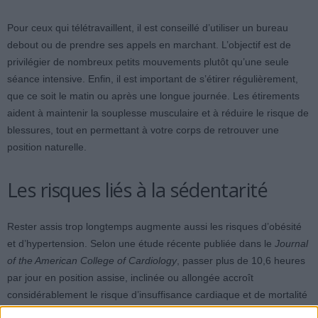
Pour ceux qui télétravaillent, il est conseillé d’utiliser un bureau
debout ou de prendre ses appels en marchant. L’objectif est de
privilégier de nombreux petits mouvements plutôt qu’une seule
séance intensive. Enfin, il est important de s’étirer régulièrement,
que ce soit le matin ou après une longue journée. Les étirements
aident à maintenir la souplesse musculaire et à réduire le risque de
blessures, tout en permettant à votre corps de retrouver une
position naturelle.
Les risques liés à la sédentarité
Rester assis trop longtemps augmente aussi les risques d’obésité
et d’hypertension. Selon une étude récente publiée dans le
Journal
of the American College of Cardiology
, passer plus de 10,6 heures
par jour en position assise, inclinée ou allongée accroît
considérablement le risque d’insuffisance cardiaque et de mortalité
cardiovasculaire, même si l’on pratique une activité physique