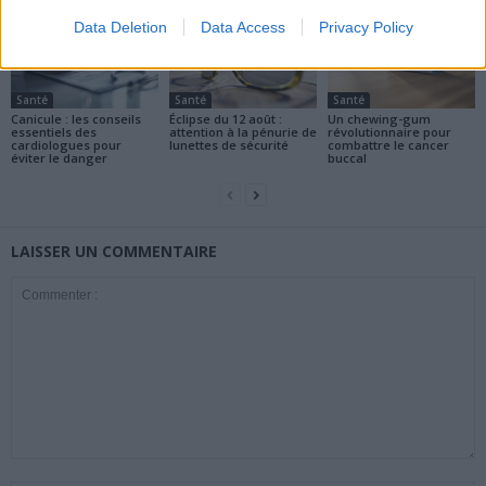
Data Deletion
Data Access
Privacy Policy
Santé
Santé
Santé
Canicule : les conseils
Éclipse du 12 août :
Un chewing-gum
essentiels des
attention à la pénurie de
révolutionnaire pour
cardiologues pour
lunettes de sécurité
combattre le cancer
éviter le danger
buccal
LAISSER UN COMMENTAIRE