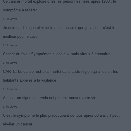
Ce cancer mortel explose chez les personnes nées après 1980 : le
symptôme à repérer
1.9k views
Je suis cardiologue et voici le seul chocolat que je valide : c’est le
meilleur pour le cœur
1.8k views
Cancer du foie : Symptômes silencieux mais vitaux à connaître
1.7k views
CARTE. Le cancer est plus mortel dans cette région qu’ailleurs : les
habitants appelés à la vigilance
1.5k views
Alcool : un signe inattendu qui pourrait sauver votre vie
1.4k views
C’est le symptôme le plus préoccupant de tous après 60 ans : il peut
révéler un cancer