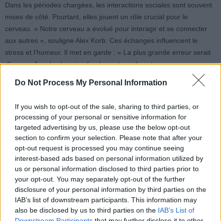
Dans les périodes chargées, les interactions sociales sont souvent
mises de côté. Pourtant, elles jouent un rôle crucial pour le
cerveau. « Notre cerveau a évolué pour interagir et se connecter
aux autres », souligne Alex Korb. Ces échanges influencent le
stress et l’humeur. Il met en garde : « La plus grande erreur serait
d’ignorer l’un des besoins fondamentaux de votre cerveau ».
Do Not Process My Personal Information
6. Intégrer le repos comme un
If you wish to opt-out of the sale, sharing to third parties, or
pilier, pas une pause coupable
processing of your personal or sensitive information for
targeted advertising by us, please use the below opt-out
section to confirm your selection. Please note that after your
Enfin, le repos ne doit pas être considéré comme une perte de
opt-out request is processed you may continue seeing
temps ou une faiblesse. Au contraire, il est essentiel pour la
interest-based ads based on personal information utilized by
performance mentale. « Parfois, notre cerveau a simplement
us or personal information disclosed to third parties prior to
besoin d’une pause », rappelle l’expert. Dans une culture qui
your opt-out. You may separately opt-out of the further
valorise la productivité constante, il est important de se donner le
disclosure of your personal information by third parties on the
droit de se reposer. N’hésitez pas à prendre de petites pauses
IAB’s list of downstream participants. This information may
dans votre quotidien.
also be disclosed by us to third parties on the
IAB’s List of
Downstream Participants
that may further disclose it to other