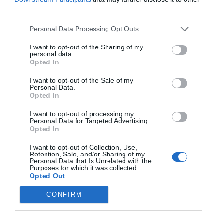
third parties.
Personal Data Processing Opt Outs
I want to opt-out of the Sharing of my
personal data.
Opted In
Article précédent
Article suivant
Ventre Gonflé : Les
Prise de médicaments
I want to opt-out of the Sale of my
Astuces Naturelles pour le
contre l’hypertension :
Personal Data.
Dégonfler Facilement
matin ou soir, que choisir ?
Opted In
I want to opt-out of processing my
Personal Data for Targeted Advertising.
Opted In
I want to opt-out of Collection, Use,
Retention, Sale, and/or Sharing of my
Personal Data that Is Unrelated with the
Purposes for which it was collected.
news
Opted Out
CONFIRM
ARTICLES CONNEXES
PLUS DE L'AUTEUR