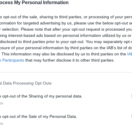
ocess My Personal Information
après
to opt-out of the sale, sharing to third parties, or processing of your per
ain profil de personnes est particulièrement exposé au
1.3k v
formation for targeted advertising by us, please use the below opt-out s
l’âge de 60 ans. On vous en dit plus
Arthr
r selection. Please note that after your opt-out request is processed y
malad
eing interest-based ads based on personal information utilized by us or
igraine…
disclosed to third parties prior to your opt-out. You may separately opt-
1.3k v
losure of your personal information by third parties on the IAB’s list of
4 Ast
. This information may also be disclosed by us to third parties on the
IA
es
personnes migraineuses
avaient
plus de risques
de
Participants
that may further disclose it to other third parties.
Proté
chémique ou une crise cardiaque
avant l’âge de 60 ans
.
1.2k v
 One
.
Dents
l Data Processing Opt Outs
es les plus à risque
sauve
o opt-out of the Sharing of my personal data.
1k vie
In
o opt-out of the Sale of my Personal Data.
In