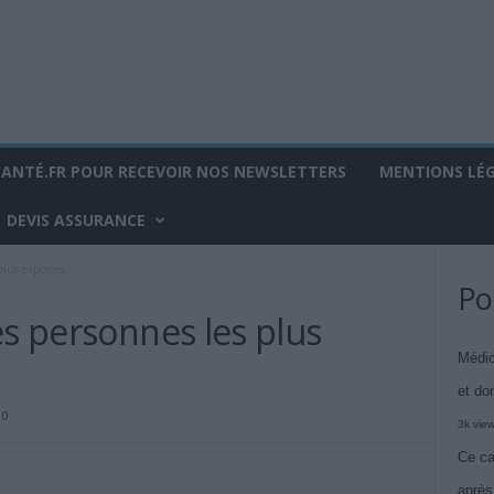
SANTÉ.FR POUR RECEVOIR NOS NEWSLETTERS
MENTIONS LÉ
DEVIS ASSURANCE
plus exposées
Po
es personnes les plus
Médic
et do
0
3k vie
Ce ca
après