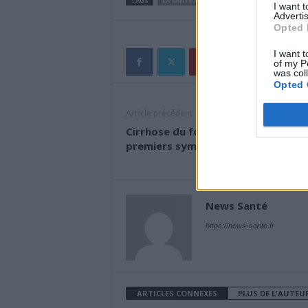
TAGS
LA SANTE AU QUOTIDIEN
I want 
Advertis
Opted 
I want t
of my P
was col
Opted 
Article précédent
Cirrhose du foie : quels sont les
premiers symptômes ?
News Santé
https://news-sante.fr
ARTICLES CONNEXES
PLUS DE L'AUTEU