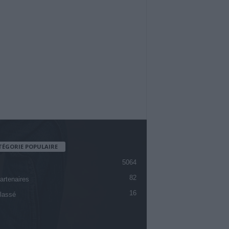
TÉGORIE POPULAIRE
5064
82
artenaires
16
lassé