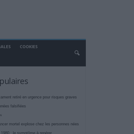
GALES
COOKIES
pulaires
ament retiré en urgence pour risques graves
nnées falsifiées
ws
ncer mortel explose chez les personnes nées
 1980 : le symptôme à repérer