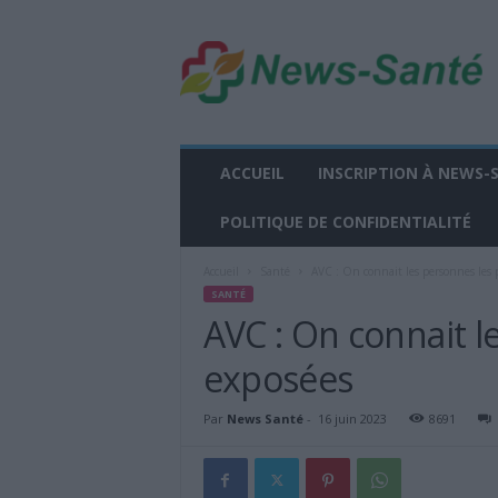
n
e
w
s
-
s
a
ACCUEIL
INSCRIPTION À NEWS-
n
t
POLITIQUE DE CONFIDENTIALITÉ
e
.
Accueil
Santé
AVC : On connait les personnes les 
f
SANTÉ
r
AVC : On connait l
exposées
Par
News Santé
-
16 juin 2023
8691