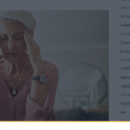
1.9k v
Je su
valide
1.7k v
Cance
à con
1.7k v
CARTE
région
vigil
1.4k v
Alcoo
vie
1.4k v
C’est