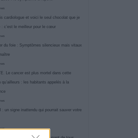
iews
is cardiologue et voici le seul chocolat que je
 : c’est le meilleur pour le cœur
iews
r du foie : Symptômes silencieux mais vitaux
naître
iews
. Le cancer est plus mortel dans cette
 qu’ailleurs : les habitants appelés à la
ance
iews
l : un signe inattendu qui pourrait sauver votre
iews
 le symptôme le plus préoccupant de tous