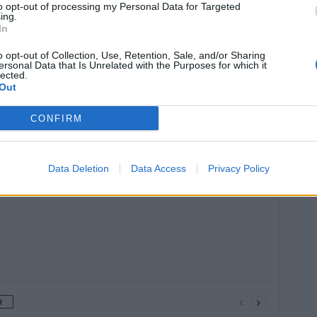
to opt-out of processing my Personal Data for Targeted
ing.
In
o opt-out of Collection, Use, Retention, Sale, and/or Sharing
ersonal Data that Is Unrelated with the Purposes for which it
lected.
Out
Article suivant
CONFIRM
Médicaments : le prix des génériques
va-t-il augmenter ?
Data Deletion
Data Access
Privacy Policy
R