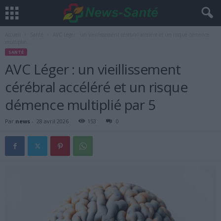
Accueil
Santé
AVC Léger : un vieillissement cérébral accéléré et un risque démence
multiplié...
SANTÉ
AVC Léger : un vieillissement
cérébral accéléré et un risque
démence multiplié par 5
Par
news
-
28 avril 2026
153
0