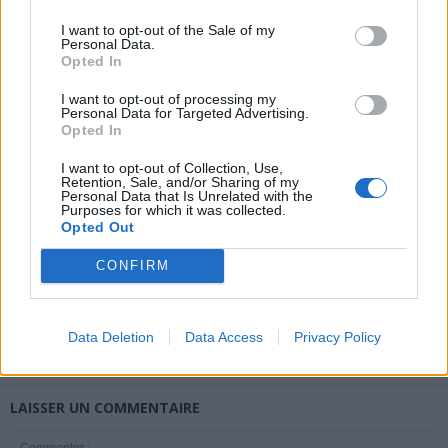
I want to opt-out of the Sale of my
Personal Data.
Opted In
news
I want to opt-out of processing my
Personal Data for Targeted Advertising.
Opted In
ARTICLES CONNEXES
PLUS DE L'AUTEUR
I want to opt-out of Collection, Use,
Retention, Sale, and/or Sharing of my
Personal Data that Is Unrelated with the
Purposes for which it was collected.
Opted Out
CONFIRM
Santé
Santé
Santé
Canicule : les conseils
Éclipse du 12 août :
Un chewing-gum
essentiels des
attention à la pénurie de
révolutionnaire pour
cardiologues pour
lunettes de sécurité
combattre le cancer
éviter le danger
buccal
Data Deletion
Data Access
Privacy Policy
LAISSER UN COMMENTAIRE