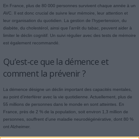
En France, plus de 80 000 personnes survivent chaque année à un
AVC. Il est donc crucial de suivre leur mémoire, leur attention et
leur organisation du quotidien. La gestion de l’hypertension, du
diabète, du cholestérol, ainsi que l’arrêt du tabac, peuvent aider à
limiter le déclin cognitif. Un suivi régulier avec des tests de mémoire
est également recommandé.
Qu’est-ce que la démence et
comment la prévenir ?
La démence désigne un déclin important des capacités mentales,
au point d’interférer avec la vie quotidienne. Actuellement, plus de
55 millions de personnes dans le monde en sont atteintes. En
France, près de 2 % de la population, soit environ 1,3 million de
personnes, souffrent d’une maladie neurodégénérative, dont 80 %
ont Alzheimer.