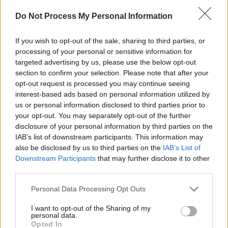
Pour réduire ces risques, les experts conseillent d’adopter un
Do Not Process My Personal Information
régime méditerranéen, de limiter la consommation d’alcool et
d’aliments ultra-transformés, de pratiquer une activité physique
If you wish to opt-out of the sale, sharing to third parties, or
régulière, de dormir sept à huit heures par nuit, et de maintenir des
processing of your personal or sensitive information for
liens sociaux riches tout au long de la vie. Il est également
targeted advertising by us, please use the below opt-out
important d’entretenir sa neuroplasticité, notamment en apprenant
section to confirm your selection. Please note that after your
de nouvelles compétences, même après un certain âge.
opt-out request is processed you may continue seeing
interest-based ads based on personal information utilized by
us or personal information disclosed to third parties prior to
your opt-out. You may separately opt-out of the further
disclosure of your personal information by third parties on the
IAB’s list of downstream participants. This information may
also be disclosed by us to third parties on the
IAB’s List of
Article précédent
Article suivant
Downstream Participants
that may further disclose it to other
Sel et mémoire : le danger
5 signes incontournables
third parties.
invisible après 60 ans
d’une santé mentale au
Personal Data Processing Opt Outs
top
I want to opt-out of the Sharing of my
personal data.
Opted In