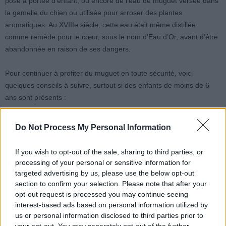
posé à portée d’enfant, ou encore de l’eau de muguet versée dans
la gamelle du chien ou utilisée pour arroser des plantes
aromatiques. Au XVIIIe siècle, cette eau était même distillée
comme remède pour le cœur, sous le nom d’Eau d’Or, avant d’être
abandonnée en raison de ses dangers.
Pour continuer à profiter du muguet en toute sécurité, voici
quelques conseils à suivre, surtout si des enfants de moins de 6
ans sont présents :
Placer le bouquet en hauteur, sur un meuble stable, hors de
Do Not Process My Personal Information
portée des enfants.
Utiliser un vase bien identifié, et ne jamais réutiliser un verre
If you wish to opt-out of the sale, sharing to third parties, or
ayant contenu du muguet pour boire.
processing of your personal or sensitive information for
Jeter immédiatement l’eau du vase dans l’évier, sans la
targeted advertising by us, please use the below opt-out
donner à boire aux animaux ou pour arroser des plantes
section to confirm your selection. Please note that after your
opt-out request is processed you may continue seeing
comestibles.
interest-based ads based on personal information utilized by
En cas d’ingestion, ne pas faire vomir l’enfant, ni lui donner
us or personal information disclosed to third parties prior to
de lait ou de remède maison. Il faut contacter rapidement un