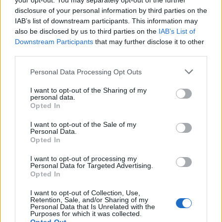
your opt-out. You may separately opt-out of the further
centre antipoison ou composer le 15 ou le 112, en précisant
disclosure of your personal information by third parties on the
l’âge, le poids, l’heure et la quantité bue.
IAB’s list of downstream participants. This information may
Expliquer aux enfants qu’il ne faut jamais boire l’eau des
also be disclosed by us to third parties on the
IAB’s List of
fleurs, en insistant particulièrement sur le muguet lors du 1er
Downstream Participants
that may further disclose it to other
third parties.
mai.
Personal Data Processing Opt Outs
I want to opt-out of the Sharing of my
personal data.
Opted In
I want to opt-out of the Sale of my
Article précédent
Article suivant
Personal Data.
Une nouvelle faille dans
Opted In
Découvrez les habitudes
l’ADN du cancer du
qui accélèrent ou
I want to opt-out of processing my
pancréas ouvre l’espoir
ralentissent votre
Personal Data for Targeted Advertising.
d’un traitement
vieillissement
Opted In
révolutionnaire
I want to opt-out of Collection, Use,
Retention, Sale, and/or Sharing of my
Personal Data that Is Unrelated with the
Purposes for which it was collected.