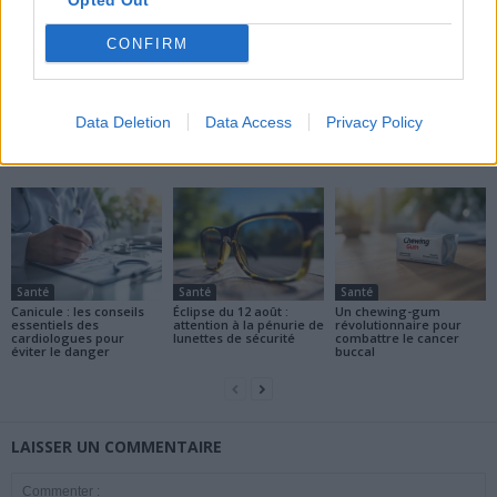
Opted Out
CONFIRM
news
Data Deletion
Data Access
Privacy Policy
ARTICLES CONNEXES
PLUS DE L'AUTEUR
Santé
Santé
Santé
Canicule : les conseils
Éclipse du 12 août :
Un chewing-gum
essentiels des
attention à la pénurie de
révolutionnaire pour
cardiologues pour
lunettes de sécurité
combattre le cancer
éviter le danger
buccal
LAISSER UN COMMENTAIRE