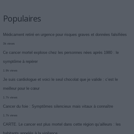
Populaires
Médicament retiré en urgence pour risques graves et données falsifiées
3k views
Ce cancer mortel explose chez les personnes nées après 1980 : le
symptôme à repérer
1.9k views
Je suis cardiologue et voici le seul chocolat que je valide : c’est le
meilleur pour le cœur
1.7k views
Cancer du foie : Symptômes silencieux mais vitaux à connaître
1.7k views
CARTE. Le cancer est plus mortel dans cette région qu’ailleurs : les
habitants appelés à la vigilance