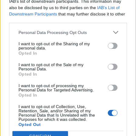
news
IAB’s list of downstream participants. This information may
also be disclosed by us to third parties on the
IAB’s List of
Downstream Participants
that may further disclose it to other
ARTICLES CONNEXES
PLUS DE L'AUTEUR
third parties.
Personal Data Processing Opt Outs
I want to opt-out of the Sharing of my
personal data.
Opted In
Santé
Santé
Santé
Canicule : les conseils
Éclipse du 12 août :
Un chewing-gum
I want to opt-out of the Sale of my
essentiels des
attention à la pénurie de
révolutionnaire pour
Personal Data.
cardiologues pour
lunettes de sécurité
combattre le cancer
éviter le danger
buccal
Opted In
I want to opt-out of processing my
Personal Data for Targeted Advertising.
Opted In
LAISSER UN COMMENTAIRE
I want to opt-out of Collection, Use,
Retention, Sale, and/or Sharing of my
Personal Data that Is Unrelated with the
Purposes for which it was collected.
Opted Out