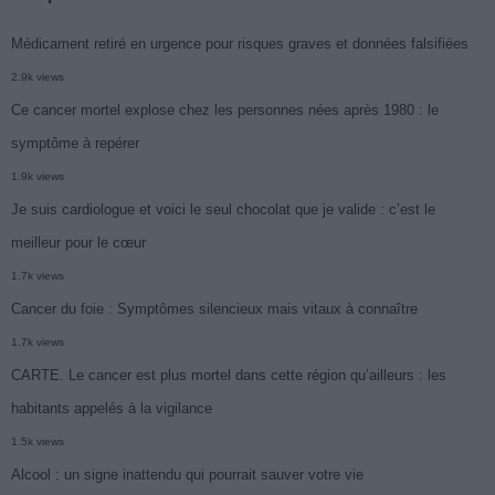
Médicament retiré en urgence pour risques graves et données falsifiées
2.9k views
Ce cancer mortel explose chez les personnes nées après 1980 : le
symptôme à repérer
1.9k views
Je suis cardiologue et voici le seul chocolat que je valide : c’est le
meilleur pour le cœur
1.7k views
Cancer du foie : Symptômes silencieux mais vitaux à connaître
1.7k views
CARTE. Le cancer est plus mortel dans cette région qu’ailleurs : les
habitants appelés à la vigilance
1.5k views
Alcool : un signe inattendu qui pourrait sauver votre vie