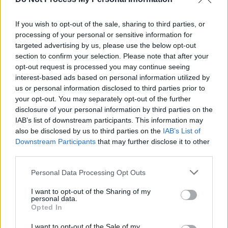
If you wish to opt-out of the sale, sharing to third parties, or
processing of your personal or sensitive information for
News Santé
targeted advertising by us, please use the below opt-out
https://news-sante.fr
section to confirm your selection. Please note that after your
opt-out request is processed you may continue seeing
interest-based ads based on personal information utilized by
ARTICLES CONNEXES
PLUS DE L'AUTEUR
us or personal information disclosed to third parties prior to
your opt-out. You may separately opt-out of the further
disclosure of your personal information by third parties on the
IAB’s list of downstream participants. This information may
also be disclosed by us to third parties on the
IAB’s List of
Downstream Participants
that may further disclose it to other
Santé
Santé
Santé
third parties.
Canicule : les conseils
Éclipse du 12 août :
Un chewing-gum
essentiels des
attention à la pénurie de
révolutionnaire pour
cardiologues pour
lunettes de sécurité
combattre le cancer
éviter le danger
buccal
Personal Data Processing Opt Outs
I want to opt-out of the Sharing of my
personal data.
Opted In
I want to opt-out of the Sale of my