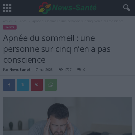
Accueil
Santé
Apnée du sommeil : une personne sur cinq n’en a pas conscience
SANTÉ
Apnée du sommeil : une
personne sur cinq n’en a pas
conscience
Par
News Santé
-
17 mai 2023
1707
0