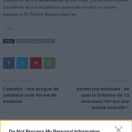
maladie est lié à la
somnolence
qu’elle induit, grande pourvoyeuse
d’accidents de la voie publique quand elle survient au volant»,
explique le Dr Pauline Balagny dans les
Lire…
TAGS
LA SANTE AU QUOTIDIEN
Article précédent
Article suivant
Cannabis : une drogue de
Recherche médicale : en
synthèse sous forme de
quoi la création de 12
bonbons
nouveaux IHU est une
bonne nouvelle ?
Do Not Process My Personal Information