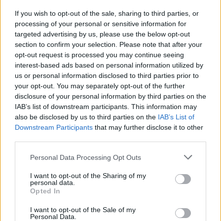
If you wish to opt-out of the sale, sharing to third parties, or
News Santé
processing of your personal or sensitive information for
https://news-sante.fr
targeted advertising by us, please use the below opt-out
section to confirm your selection. Please note that after your
opt-out request is processed you may continue seeing
ARTICLES CONNEXES
PLUS DE L'AUTEUR
interest-based ads based on personal information utilized by
us or personal information disclosed to third parties prior to
your opt-out. You may separately opt-out of the further
disclosure of your personal information by third parties on the
IAB’s list of downstream participants. This information may
also be disclosed by us to third parties on the
IAB’s List of
Santé
Santé
Santé
Downstream Participants
that may further disclose it to other
Canicule : les conseils
Éclipse du 12 août :
Un chewing-gum
essentiels des
attention à la pénurie de
révolutionnaire pour
third parties.
cardiologues pour
lunettes de sécurité
combattre le cancer
éviter le danger
buccal
Personal Data Processing Opt Outs
I want to opt-out of the Sharing of my
personal data.
Opted In
Populaires
I want to opt-out of the Sale of my
Personal Data.