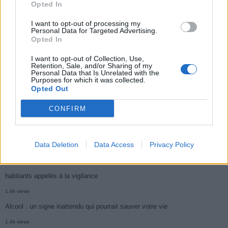
Opted In
Médicament retiré en urgence pour risques graves et données falsifiées
I want to opt-out of processing my
3k views
Personal Data for Targeted Advertising.
Ce cancer mortel explose chez les personnes nées après 1980 : le
Opted In
symptôme à repérer
I want to opt-out of Collection, Use,
Retention, Sale, and/or Sharing of my
1.9k views
Personal Data that Is Unrelated with the
Purposes for which it was collected.
Je suis cardiologue et voici le seul chocolat que je valide : c’est le
Opted Out
meilleur pour le cœur
CONFIRM
1.7k views
Cancer du foie : Symptômes silencieux mais vitaux à connaître
Data Deletion
Data Access
Privacy Policy
1.7k views
CARTE. Le cancer est plus mortel dans cette région qu’ailleurs : les
habitants appelés à la vigilance
1.4k views
Alcool : un signe inattendu qui pourrait sauver votre vie
1.4k views