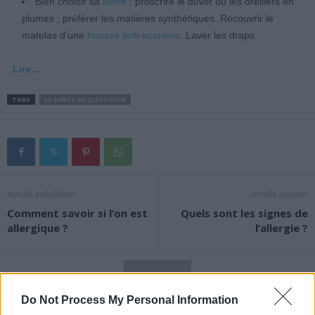
Bien choisir sa
literie
: proscrire le duvet ou les oreillers en
plumes ; préférer les matières synthétiques. Recouvrir le
matelas d’une
housse anti-acariens
. Laver les draps
Lire…
TAGS
LA SANTE AU QUOTIDIEN
Article précédent
Article suivant
Comment savoir si l’on est
Quels sont les signes de
allergique ?
l’allergie ?
Do Not Process My Personal Information