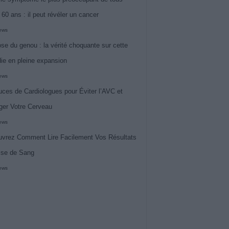
 60 ans : il peut révéler un cancer
iews
ose du genou : la vérité choquante sur cette
ie en pleine expansion
iews
uces de Cardiologues pour Éviter l’AVC et
ger Votre Cerveau
iews
vrez Comment Lire Facilement Vos Résultats
ise de Sang
iews