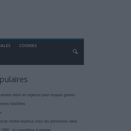
GALES
COOKIES
pulaires
ament retiré en urgence pour risques graves
nnées falsifiées
ws
ncer mortel explose chez les personnes nées
 1980 : le symptôme à repérer