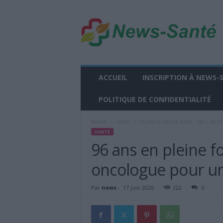
n
e
w
s
-
s
a
ACCUEIL
INSCRIPTION À NEWS-
n
t
POLITIQUE DE CONFIDENTIALITÉ
e
.
Accueil
Santé
96 ans en pleine forme : Les 2 secre
f
SANTÉ
r
96 ans en pleine f
oncologue pour un
Par
news
-
17 juin 2026
222
0