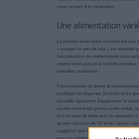
notre recours à la médication.
Une alimentation vari
Le premier levier selon Garattini est une ali
« manger un peu de tout » est essentiel po
l’accumulation de contaminants dans certa
régime varié associé à l’activité physique 
maladies cardiaques.
Il recommande de limiter la consommation d
privilégier les légumes, les fruits et les 
conseille également d’augmenter la consom
sucrés comme les glaces ou les sodas, surto
faut se lever de table avec la sensation 
qu’une réduction de 30 % de l’apport calo
suggérant que la frugalité pourrait favorise
avec un médecin, surtout pour les person