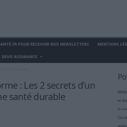
SANTÉ.FR POUR RECEVOIR NOS NEWSLETTERS
MENTIONS LÉ
DEVIS ASSURANCE
ts d’un oncologue pour...
Po
orme : Les 2 secrets d’un
Médic
e santé durable
et do
3k vie
Ce ca
après