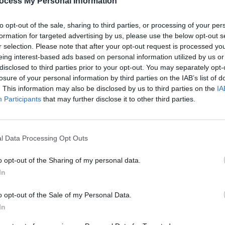
ocess My Personal Information
e pour lutter contre la
to opt-out of the sale, sharing to third parties, or processing of your per
formation for targeted advertising by us, please use the below opt-out s
r selection. Please note that after your opt-out request is processed y
eing interest-based ads based on personal information utilized by us or
disclosed to third parties prior to your opt-out. You may separately opt-
égulière. Garattini précise que « toutes les activités sont
losure of your personal information by third parties on the IAB’s list of
r. La marche à un bon rythme, qui fait monter légèrement
. This information may also be disclosed by us to third parties on the
IA
Il pratique lui-même 5 km par jour et confie qu’après sa
Participants
that may further disclose it to other third parties.
fléchir.
150 minutes d’activité modérée par semaine ou 75 minutes
l Data Processing Opt Outs
recommande 30 minutes de marche rapide par jour, cinq
entre 50 et 130 minutes de marche par semaine peuvent
o opt-out of the Sharing of my personal data.
 le fait qu’il n’est jamais trop tard pour commencer, même à
In
ficativement le risque de maladies cardiovasculaires et
entarité demeure un ennemi silencieux qu’il faut combattre
o opt-out of the Sale of my Personal Data.
 même en dehors des séances de sport.
In