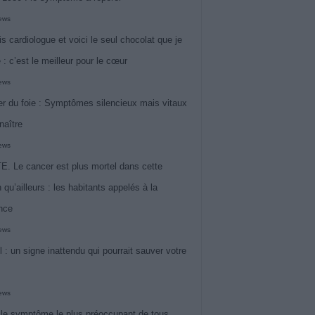
iews
is cardiologue et voici le seul chocolat que je
 : c’est le meilleur pour le cœur
iews
r du foie : Symptômes silencieux mais vitaux
naître
iews
. Le cancer est plus mortel dans cette
 qu’ailleurs : les habitants appelés à la
ance
iews
l : un signe inattendu qui pourrait sauver votre
iews
 le symptôme le plus préoccupant de tous