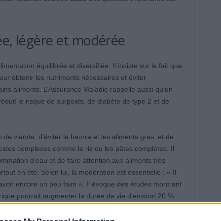
ée, légère et modérée
mentation équilibrée et diversifiée. Il insiste sur le fait que
ur obtenir les nutriments nécessaires et éviter
ins aliments. L’Assurance Maladie rappelle aussi qu’un
réduit le risque de surpoids, de diabète de type 2 et de
e viande, d’éviter le beurre et les aliments gras, et de
glucides complexes comme le riz ou les pâtes complètes. Il
mation d’eau et de faire attention aux aliments très
ut en été. Selon lui, la modération est essentielle : « Il
d’avoir encore un peu faim ». Il évoque des études montrant
rique pourrait augmenter la durée de vie d’environ 20 %,
r la longévité. Toutefois, toute restriction doit être discutée
nes âgées ou atteintes de maladies chroniques.