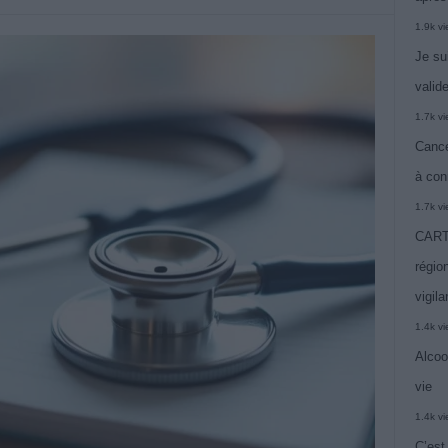
1.9k v
Je su
valide
1.7k v
Cance
à con
1.7k v
CARTE
région
vigil
1.4k v
Alcoo
vie
1.4k v
C’est