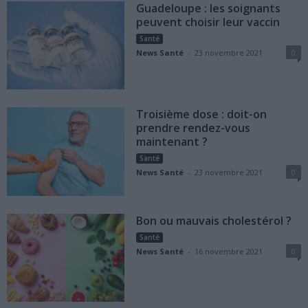
Guadeloupe : les soignants
peuvent choisir leur vaccin
Santé
News Santé
-
23 novembre 2021
0
Troisième dose : doit-on
prendre rendez-vous
maintenant ?
Santé
News Santé
-
23 novembre 2021
0
Bon ou mauvais cholestérol ?
Santé
News Santé
-
16 novembre 2021
0