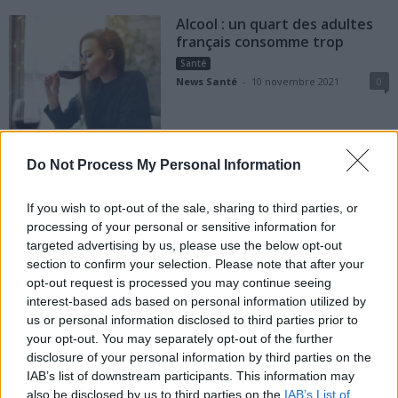
Alcool : un quart des adultes
français consomme trop
Santé
News Santé
-
10 novembre 2021
0
Troisième dose obligatoire
Do Not Process My Personal Information
pour le pass sanitaire
Santé
If you wish to opt-out of the sale, sharing to third parties, or
News Santé
-
10 novembre 2021
0
processing of your personal or sensitive information for
targeted advertising by us, please use the below opt-out
section to confirm your selection. Please note that after your
opt-out request is processed you may continue seeing
interest-based ads based on personal information utilized by
us or personal information disclosed to third parties prior to
Populaires
your opt-out. You may separately opt-out of the further
disclosure of your personal information by third parties on the
IAB’s list of downstream participants. This information may
Médicament retiré en urgence pour risques graves et données falsifiées
also be disclosed by us to third parties on the
IAB’s List of