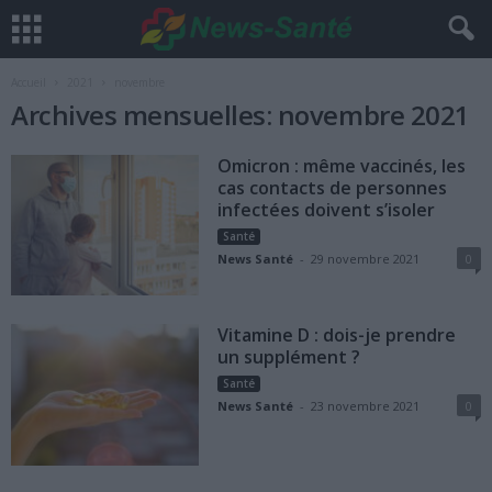
Accueil
2021
novembre
Archives mensuelles: novembre 2021
Omicron : même vaccinés, les
cas contacts de personnes
infectées doivent s’isoler
Santé
News Santé
-
29 novembre 2021
0
Vitamine D : dois-je prendre
un supplément ?
Santé
News Santé
-
23 novembre 2021
0