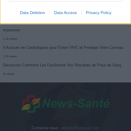
révéler un cancer
Data Deletion
Data Access
Privacy Policy
1.3k views
Arthrose du genou : la vérité choquante sur cette maladie en pleine
expansion
1.3k views
4 Astuces de Cardiologues pour Éviter l’AVC et Protéger Votre Cerveau
1.2k views
Découvrez Comment Lire Facilement Vos Résultats de Prise de Sang
1k views
Contactez-nous:
edentify95@gmail.com