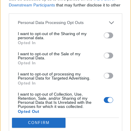
3k views
Downstream Participants
that may further disclose it to other
third parties.
Ce cancer mortel explose chez les personnes nées après 1980 : le
symptôme à repérer
Personal Data Processing Opt Outs
1.9k views
I want to opt-out of the Sharing of my
personal data.
Je suis cardiologue et voici le seul chocolat que je valide : c’est le
Opted In
meilleur pour le cœur
I want to opt-out of the Sale of my
1.7k views
Personal Data.
Opted In
Cancer du foie : Symptômes silencieux mais vitaux à connaître
I want to opt-out of processing my
1.7k views
Personal Data for Targeted Advertising.
CARTE. Le cancer est plus mortel dans cette région qu’ailleurs : les
Opted In
habitants appelés à la vigilance
I want to opt-out of Collection, Use,
Retention, Sale, and/or Sharing of my
1.4k views
Personal Data that Is Unrelated with the
Purposes for which it was collected.
Alcool : un signe inattendu qui pourrait sauver votre vie
Opted Out
1.4k views
CONFIRM
C’est le symptôme le plus préoccupant de tous après 60 ans : il peut