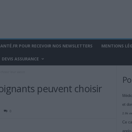
SANTÉ.FR POUR RECEVOIR NOS NEWSLETTERS
MENTIONS LÉ
DEVIS ASSURANCE
choisir leur vaccin
Po
oignants peuvent choisir
Médic
et do
0
2.9k v
Ce ca
après