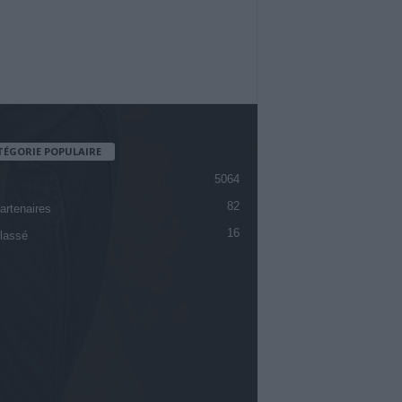
TÉGORIE POPULAIRE
5064
82
artenaires
16
lassé