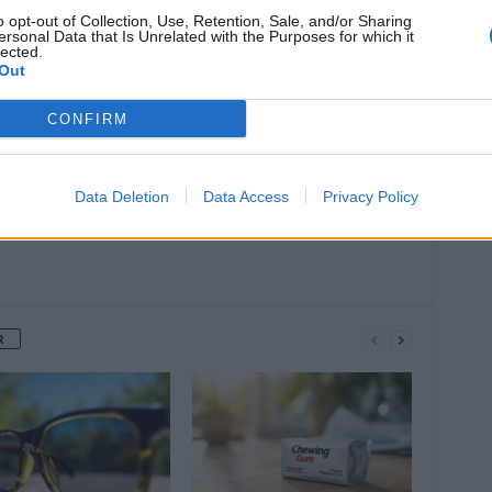
o opt-out of Collection, Use, Retention, Sale, and/or Sharing
ersonal Data that Is Unrelated with the Purposes for which it
Article suivant
lected.
Out
Vitamine D : dois-je prendre un
supplément ?
CONFIRM
Data Deletion
Data Access
Privacy Policy
R