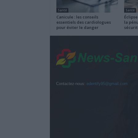
Santé
Santé
Canicule : les conseils
Éclipse
essentiels des cardiologues
la pénu
pour éviter le danger
sécurit
Contactez-nous:
edentify95@gmail.com