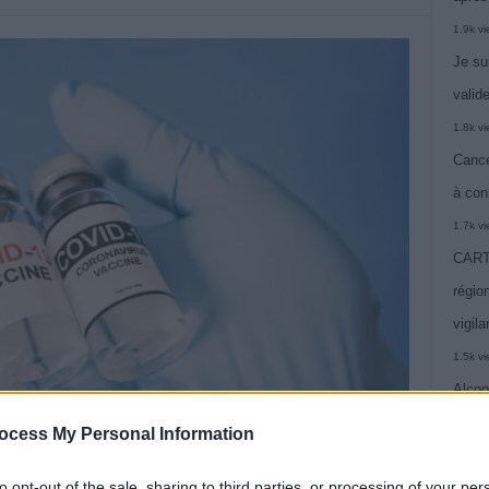
1.9k v
Je su
valide
1.8k v
Cance
à con
1.7k v
CARTE
région
vigil
1.5k v
Alcoo
vie
ocess My Personal Information
1.4k v
to opt-out of the sale, sharing to third parties, or processing of your per
C’est