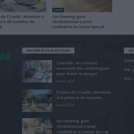
Santé
 du 12 août : attention à
Un chewing-gum
rie de lunettes de
révolutionnaire pour
é
combattre le cancer buccal
ENCORE PLUS D'ARTICLES
CA
Santé
Canicule : les conseils
essentiels des cardiologues
Nos p
pour éviter le danger
Non c
5 août 2026
Éclipse du 12 août : attention
à la pénurie de lunettes...
5 août 2026
Un chewing-gum
révolutionnaire pour
combattre le cancer buccal