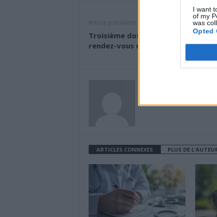
I want t
of my P
Article précédent
was col
Opted 
Troisième dose : doit-on prendre
rendez-vous maintenant ?
News Santé
https://news-sante.fr
ARTICLES CONNEXES
PLUS DE L'AUTEU