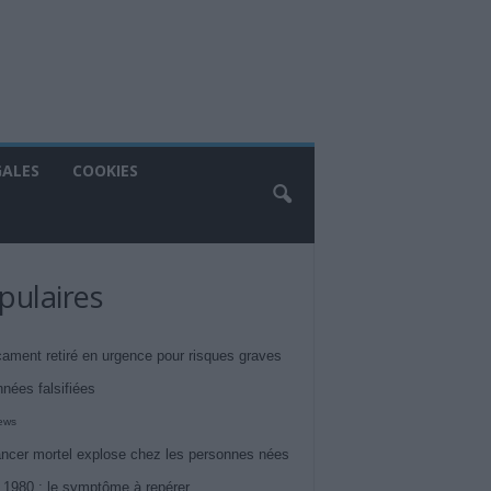
GALES
COOKIES
pulaires
ament retiré en urgence pour risques graves
nnées falsifiées
iews
ncer mortel explose chez les personnes nées
 1980 : le symptôme à repérer