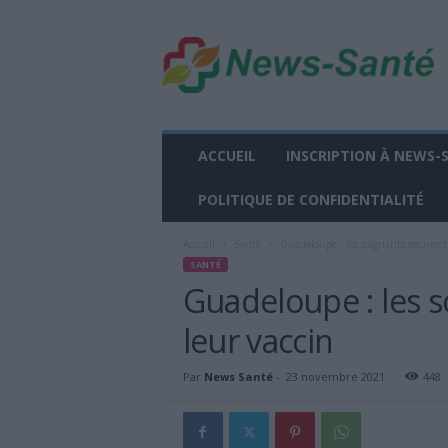
n
e
w
s
-
s
a
ACCUEIL
INSCRIPTION À NEWS-
n
t
POLITIQUE DE CONFIDENTIALITÉ
e
.
Accueil
Santé
Guadeloupe : les soignants peuvent 
f
SANTÉ
r
Guadeloupe : les s
leur vaccin
Par
News Santé
-
23 novembre 2021
448