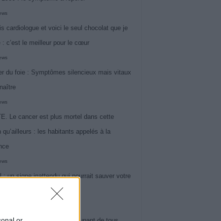
iews
is cardiologue et voici le seul chocolat que je
 : c’est le meilleur pour le cœur
iews
r du foie : Symptômes silencieux mais vitaux
naître
iews
. Le cancer est plus mortel dans cette
 qu’ailleurs : les habitants appelés à la
ance
iews
l : un signe inattendu qui pourrait sauver votre
iews
sonal or
 le symptôme le plus préoccupant de tous