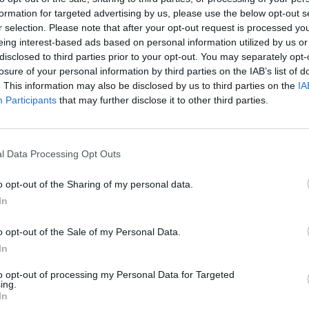
formation for targeted advertising by us, please use the below opt-out s
après
r selection. Please note that after your opt-out request is processed y
urnir des vaccins contre le Covid-19 sans ARN messager
eing interest-based ads based on personal information utilized by us or
1.3k v
tion seulement pour la Guadeloupe. On vous en dit plus
disclosed to third parties prior to your opt-out. You may separately opt-
Arthr
losure of your personal information by third parties on the IAB’s list of
malad
. This information may also be disclosed by us to third parties on the
IA
e Pfizer
Participants
that may further disclose it to other third parties.
1.3k v
4 Ast
aient essentiellement des vaccins
Pfizer-BioNtech
, à base
Proté
és et les pompiers auront une alternative au vaccin à
l Data Processing Opt Outs
1.2k v
o opt-out of the Sharing of my personal data.
Décou
In
de Pr
1.1k v
o opt-out of the Sale of my Personal Data.
In
to opt-out of processing my Personal Data for Targeted
ing.
In