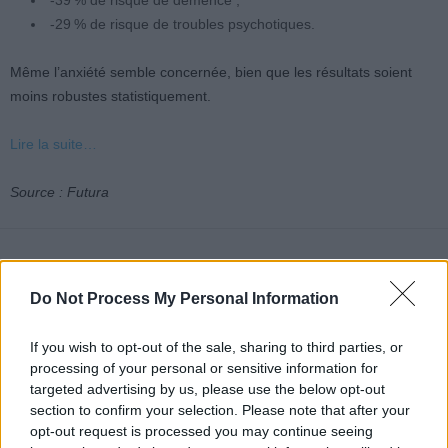
-39 % de risque de démence ;
-29 % de risque de troubles psychotiques.
Même l’anxiété semble concernée, bien que les résultats soient
moins robustes statistiquement.
Lire la suite…
Source : Futura
Do Not Process My Personal Information
Article précédent
Article suivant
If you wish to opt-out of the sale, sharing to third parties, or
processing of your personal or sensitive information for
Méningite : ces
Alzheimer : cette
targeted advertising by us, please use the below opt-out
symptômes précoces qui
découverte pourrait
section to confirm your selection. Please note that after your
peuvent sauver une vie
changer tout ce que vous
opt-out request is processed you may continue seeing
pensiez sur la maladie