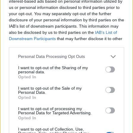
interest-based ads based on personal information utilized by
us or personal information disclosed to third parties prior to
your opt-out. You may separately opt-out of the further
disclosure of your personal information by third parties on the
IAB’s list of downstream participants. This information may
also be disclosed by us to third parties on the
IAB’s List of
Downstream Participants
that may further disclose it to other
News Santé
third parties.
https://news-sante.fr
Personal Data Processing Opt Outs
I want to opt-out of the Sharing of my
ARTICLES CONNEXES
PLUS DE L'AUTEUR
personal data.
Opted In
I want to opt-out of the Sale of my
Personal Data.
Opted In
Santé
Santé
Santé
I want to opt-out of processing my
Canicule : les conseils
Éclipse du 12 août :
Un chewing-gum
Personal Data for Targeted Advertising.
essentiels des
attention à la pénurie de
révolutionnaire pour
cardiologues pour
lunettes de sécurité
combattre le cancer
Opted In
éviter le danger
buccal
I want to opt-out of Collection, Use,