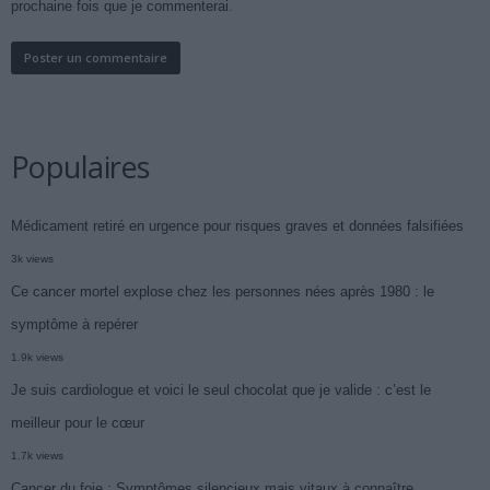
prochaine fois que je commenterai.
Populaires
Médicament retiré en urgence pour risques graves et données falsifiées
3k views
Ce cancer mortel explose chez les personnes nées après 1980 : le
symptôme à repérer
1.9k views
Je suis cardiologue et voici le seul chocolat que je valide : c’est le
meilleur pour le cœur
1.7k views
Cancer du foie : Symptômes silencieux mais vitaux à connaître