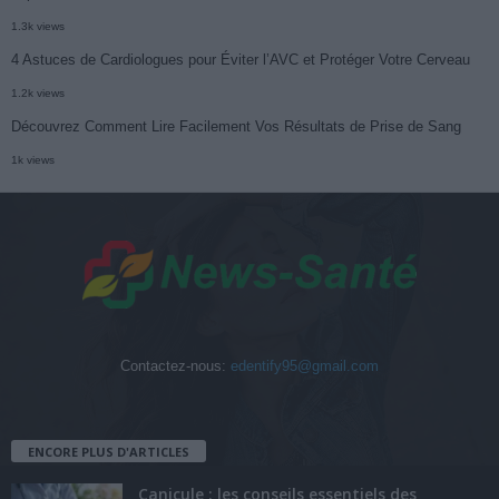
1.3k views
4 Astuces de Cardiologues pour Éviter l’AVC et Protéger Votre Cerveau
1.2k views
Découvrez Comment Lire Facilement Vos Résultats de Prise de Sang
1k views
Contactez-nous:
edentify95@gmail.com
ENCORE PLUS D'ARTICLES
Canicule : les conseils essentiels des