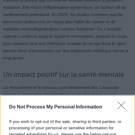
L’activité physique agit comme un remède préventif à plusieurs
maladies. Elle réduit l’inflammation systémique, un facteur clé du
vieillissement prématuré. En 2026, les études montrent que les
personnes actives ont un risque plus faible de cancer et de
maladies neurodégénératives comme Alzheimer. Ce « bouclier
naturel » renforce aussi le système immunitaire, rendant le corps
plus résistant face aux infections. Investir du temps dans le sport
permet donc d’économiser sur des traitements médicaux lourds à
long terme.
Un impact positif sur la santé mentale
Le mouvement et le cerveau sont étroitement liés. L’exercice
stimule la production d’endorphines et de dopamine, ce qui
améliore l’humeur et diminue l’anxiété. En mars 2026, l’activité
Do Not Process My Personal Information
physique est même prescrite comme traitement de première
intention pour la dépression légère. Elle favorise aussi la
If you wish to opt-out of the sale, sharing to third parties, or
neuroplasticité, aidant à garder un esprit vif et alerte. Une bonne
processing of your personal or sensitive information for
santé mentale est essentielle pour une longévité harmonieuse, car
targeted advertising by us, please use the below opt-out