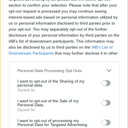
elle encourage à maintenir des liens sociaux et des habitudes de
section to confirm your selection. Please note that after your
vie saines.
opt-out request is processed you may continue seeing
interest-based ads based on personal information utilized by
Une approche personnalisée du
us or personal information disclosed to third parties prior to
your opt-out. You may separately opt-out of the further
mouvement
disclosure of your personal information by third parties on the
IAB’s list of downstream participants. This information may
En 2026, la tendance est à la personnalisation des activités
also be disclosed by us to third parties on the
IAB’s List of
physiques. Il n’existe pas d’activité universelle, l’essentiel étant la
Downstream Participants
that may further disclose it to other
third parties.
régularité et le plaisir. Les médecins recommandent de choisir une
discipline que l’on peut pratiquer durablement, sans contrainte
Personal Data Processing Opt Outs
excessive. Que ce soit le yoga pour la souplesse ou la danse pour
la coordination, l’objectif est de rester actif tout au long de la vie.
I want to opt-out of the Sharing of my
personal data.
Cette flexibilité physique garantit une vieillesse sereine, où le corps
Opted In
devient un allié plutôt qu’un poids médical ou administratif.
I want to opt-out of the Sale of my
Personal Data.
Opted In
I want to opt-out of processing my
Personal Data for Targeted Advertising.