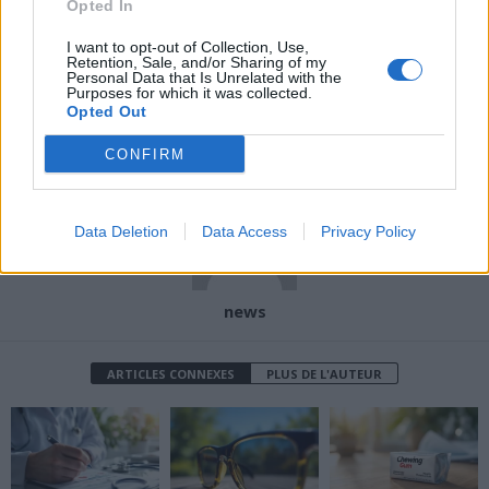
Opted In
Article précédent
Article suivant
I want to opt-out of Collection, Use,
Retention, Sale, and/or Sharing of my
Genoux douloureux :
Trouver le bon
Personal Data that Is Unrelated with the
découvrez comment
antidépresseur : la
Purposes for which it was collected.
soulager efficacement vos
nouvelle solution
Opted Out
douleurs
révolutionnaire en test
CONFIRM
Data Deletion
Data Access
Privacy Policy
news
ARTICLES CONNEXES
PLUS DE L'AUTEUR