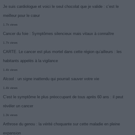
Je suis cardiologue et voici le seul chocolat que je valide : c’est le
meilleur pour le cœur
1.7k views
Cancer du foie : Symptômes silencieux mais vitaux à connaître
1.7k views
CARTE. Le cancer est plus mortel dans cette région qu’ailleurs : les
habitants appelés à la vigilance
1.4k views
Alcool : un signe inattendu qui pourrait sauver votre vie
1.4k views
C’est le symptôme le plus préoccupant de tous après 60 ans : il peut
révéler un cancer
1.3k views
Arthrose du genou : la vérité choquante sur cette maladie en pleine
expansion