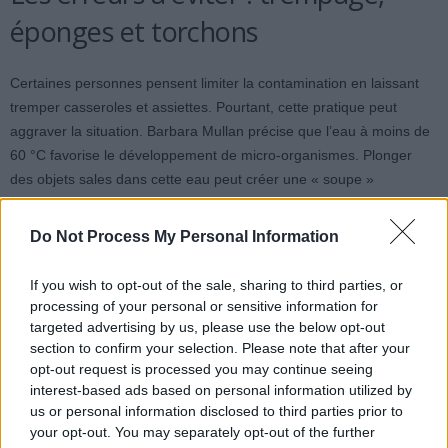
éponges et torchons
Certaines personnes pensent limiter la contamination en laissant
tremper casseroles et assiettes. Pourtant, cette pratique peut
aggraver la situation. Barbara Mullan précise que l’eau à moins de
60 °C favorise le développement de micro-organismes. Plonger
des objets sales dans cette eau peut créer une « soupe »
bactérienne, qui risque de contaminer la cuisine au moment du
lavage.
Do Not Process My Personal Information
Les travaux scientifiques montrent que des pathogènes comme E.
If you wish to opt-out of the sale, sharing to third parties, or
coli ou Salmonella peuvent survivre entre 47 et 60 °C dans une eau
processing of your personal or sensitive information for
chargée en matière organique. Les personnes vulnérables, telles
targeted advertising by us, please use the below opt-out
que les femmes enceintes, les nourrissons, les personnes âgées
section to confirm your selection. Please note that after your
opt-out request is processed you may continue seeing
ou immunodéprimées, doivent éviter de laisser leur vaisselle plus
interest-based ads based on personal information utilized by
de 2 heures, surtout si elle contient des protéines animales ou des
us or personal information disclosed to third parties prior to
sauces crémeuses.
your opt-out. You may separately opt-out of the further