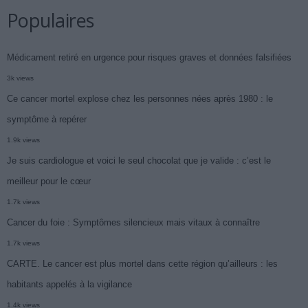
Populaires
Médicament retiré en urgence pour risques graves et données falsifiées
3k views
Ce cancer mortel explose chez les personnes nées après 1980 : le
symptôme à repérer
1.9k views
Je suis cardiologue et voici le seul chocolat que je valide : c’est le
meilleur pour le cœur
1.7k views
Cancer du foie : Symptômes silencieux mais vitaux à connaître
1.7k views
CARTE. Le cancer est plus mortel dans cette région qu’ailleurs : les
habitants appelés à la vigilance
1.4k views