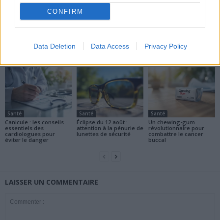
CONFIRM
news
Data Deletion
Data Access
Privacy Policy
ARTICLES CONNEXES
PLUS DE L'AUTEUR
Santé
Santé
Santé
Canicule : les conseils
Éclipse du 12 août :
Un chewing-gum
essentiels des
attention à la pénurie de
révolutionnaire pour
cardiologues pour
lunettes de sécurité
combattre le cancer
éviter le danger
buccal
LAISSER UN COMMENTAIRE