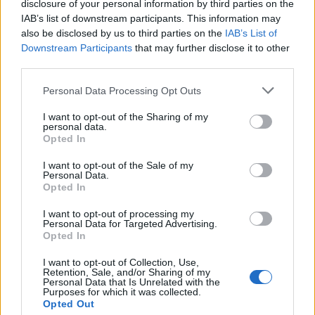
disclosure of your personal information by third parties on the
Un bon réflexe consiste à racler immédiatement les assiettes, à
IAB’s list of downstream participants. This information may
rincer celles qui ont contenu des aliments sensibles, puis à les laver
also be disclosed by us to third parties on the
IAB’s List of
rapidement avec de l’eau chaude et un détergent. Il est également
Downstream Participants
that may further disclose it to other
third parties.
important de laisser sécher la vaisselle et l’éponge à l’air libre, en
changeant cette dernière très régulièrement.
Personal Data Processing Opt Outs
I want to opt-out of the Sharing of my
personal data.
Opted In
I want to opt-out of the Sale of my
Personal Data.
Opted In
Article précédent
Article suivant
Le médecin des stars
Crise des dermatologues :
I want to opt-out of processing my
Stéphane Delajoux opère
comment obtenir un
Personal Data for Targeted Advertising.
toujours à Paris
rendez-vous?
Opted In
I want to opt-out of Collection, Use,
Retention, Sale, and/or Sharing of my
Personal Data that Is Unrelated with the
Purposes for which it was collected.
Opted Out