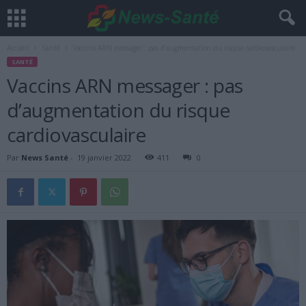
Accueil
Santé
Vaccins ARN messager : pas d’augmentation du risque cardiovasculaire
SANTÉ
Vaccins ARN messager : pas
d’augmentation du risque
cardiovasculaire
Par
News Santé
-
19 janvier 2022
411
0