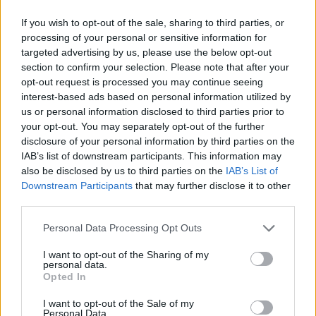
If you wish to opt-out of the sale, sharing to third parties, or
News Santé
processing of your personal or sensitive information for
https://news-sante.fr
targeted advertising by us, please use the below opt-out
section to confirm your selection. Please note that after your
opt-out request is processed you may continue seeing
ARTICLES CONNEXES
PLUS DE L'AUTEUR
interest-based ads based on personal information utilized by
us or personal information disclosed to third parties prior to
your opt-out. You may separately opt-out of the further
disclosure of your personal information by third parties on the
IAB’s list of downstream participants. This information may
also be disclosed by us to third parties on the
IAB’s List of
Santé
Santé
Santé
Downstream Participants
that may further disclose it to other
Canicule : les conseils
Éclipse du 12 août :
Un chewing-gum
essentiels des
attention à la pénurie de
révolutionnaire pour
third parties.
cardiologues pour
lunettes de sécurité
combattre le cancer
éviter le danger
buccal
Personal Data Processing Opt Outs
I want to opt-out of the Sharing of my
personal data.
Opted In
Populaires
I want to opt-out of the Sale of my
Personal Data.