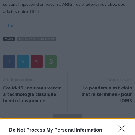
suivant l’injection d’un vaccin à ARNm ou à adénovirus chez des
adultes entre 18 et
Lire…
TAGS
LA SANTE AU QUOTIDIEN
Article précédent
Article suivant
Covid-19 : nouveau vaccin
La pandémie est «loin
à technologie classique
d’être terminée» pour
bientôt disponible
l’OMS
Do Not Process My Personal Information